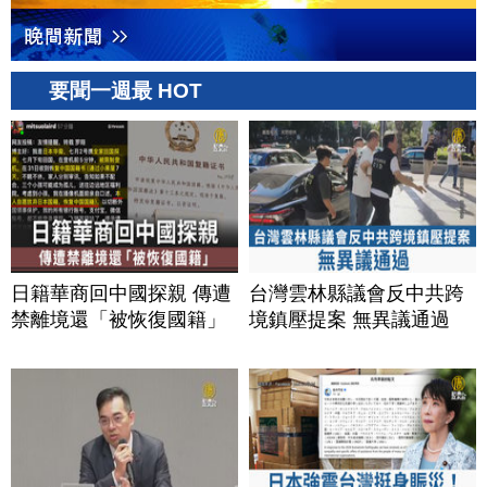
要聞一週最 HOT
日籍華商回中國探親 傳遭
台灣雲林縣議會反中共跨
禁離境還「被恢復國籍」
境鎮壓提案 無異議通過