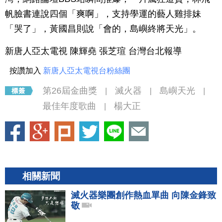
帆臉書連說四個「爽啊」，支持學運的藝人雞排妹
「哭了」，黃國昌則說「會的，島嶼終將天光」。
新唐人亞太電視 陳輝堯 張芝瑄 台灣台北報導
按讚加入
新唐人亞太電視台粉絲團
第26屆金曲獎
滅火器
島嶼天光
|
|
|
最佳年度歌曲
楊大正
|
相關新聞
滅火器樂團創作熱血單曲 向陳金鋒致
敬