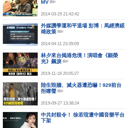
MV
2014-03-29 21:42:42
外媒讚學運和平退場 彭博：馬經濟綏
靖政策
2014-04-11 23:39:09
林夕來台揭港危境！演唱會《願榮
光》飆淚
2019-11-18 20:05:27
陸生毀牆、滅火器遭恐嚇！929前台
拒噤聲
2019-09-27 13:38:24
中共封殺令！ 徐若瑄遭中國音樂平台
下架