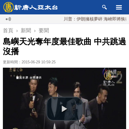
川普：伊朗擁核夢碎 海峽即將恢復通航
首頁
›
新聞
›
要聞
島嶼天光奪年度最佳歌曲 中共跳過
沒播
更新時間：2015-06-29 10:59:25