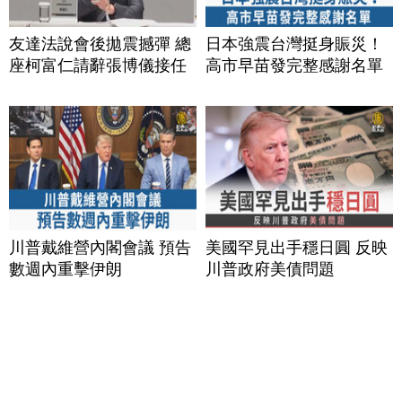
友達法說會後拋震撼彈 總
日本強震台灣挺身賑災！
座柯富仁請辭張博儀接任
高市早苗發完整感謝名單
川普戴維營內閣會議 預告
美國罕見出手穩日圓 反映
數週內重擊伊朗
川普政府美債問題