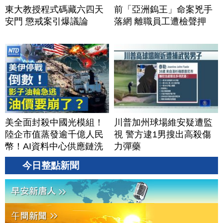
東大教授程式碼藏六四天
前「亞洲鎢王」命案兇手
安門 懲戒案引爆議論
落網 離職員工遭檢聲押
美全面封殺中國光模組！
川普加州球場維安疑遭監
陸企市值蒸發逾千億人民
視 警方逮1男搜出高殺傷
幣！AI資料中心供應鏈洗
力彈藥
牌？台灣喜迎轉單！成關
今日整點新聞
鍵樞紐？｜#財經新聞
│20260805 (三)