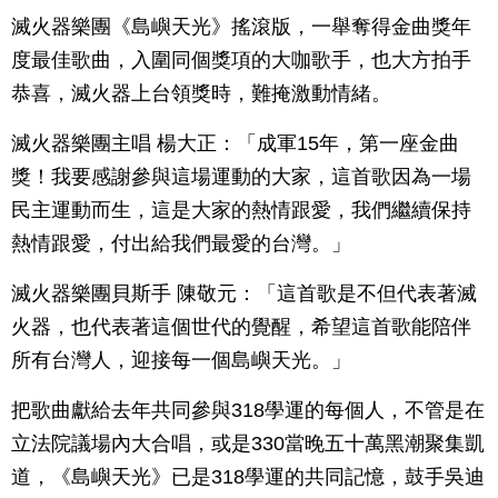
滅火器樂團《島嶼天光》搖滾版，一舉奪得金曲獎年
度最佳歌曲，入圍同個獎項的大咖歌手，也大方拍手
恭喜，滅火器上台領獎時，難掩激動情緒。
滅火器樂團主唱 楊大正：「成軍15年，第一座金曲
獎！我要感謝參與這場運動的大家，這首歌因為一場
民主運動而生，這是大家的熱情跟愛，我們繼續保持
熱情跟愛，付出給我們最愛的台灣。」
滅火器樂團貝斯手 陳敬元：「這首歌是不但代表著滅
火器，也代表著這個世代的覺醒，希望這首歌能陪伴
所有台灣人，迎接每一個島嶼天光。」
把歌曲獻給去年共同參與318學運的每個人，不管是在
立法院議場內大合唱，或是330當晚五十萬黑潮聚集凱
道，《島嶼天光》已是318學運的共同記憶，鼓手吳迪