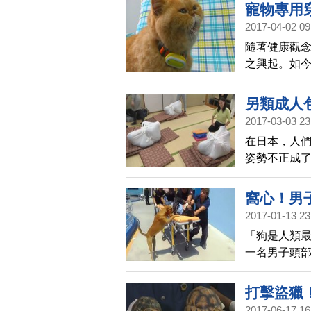
寵物專用
2017-04-02 09
隨著健康觀
之興起。如
健康追蹤器
的健康狀況
另類成人
2017-03-03 23
在日本，人
姿勢不正成
一種減壓法
窩心！男
2017-01-13 23
「狗是人類
一名男子頭
邊，看得讓
打擊盜獵
2017-06-17 16