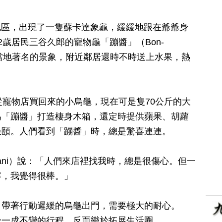
ma）地區，出現了一隻蘇卡達象龜，緩緩地跟在爺爺身
歲居民三谷久郎的寵物龜「蹦醬」（Bon-
是當地著名的景象，附近鄰居還時不時送上水果，熱
從寵物店買回來的小烏龜，現在可是隻70公斤的大
為「蹦醬」打造棲身木箱，還定時提供蘋果、胡蘿
朵頤。人們看到「蹦醬」時，總是驚喜連連。
Mitani）說：「人們來店裡找我時，總是很傷心。但一
容，我覺得很棒。」
，帶著行動遲緩的烏龜出門，需要極大的耐心。
於一成不變的行程，反而樂於拓展生活圈。