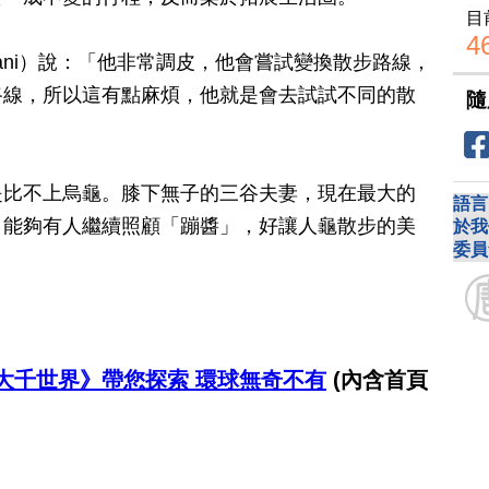
目
4
Mitani）說：「他非常調皮，他會嘗試變換散步路線，
路線，所以這有點麻煩，他就是會去試試不同的散
隨
是比不上烏龜。膝下無子的三谷夫妻，現在最大的
語言
，能夠有人繼續照顧「蹦醬」，好讓人龜散步的美
於我
委員
大千世界》帶您探索 環球無奇不有
(內含首頁