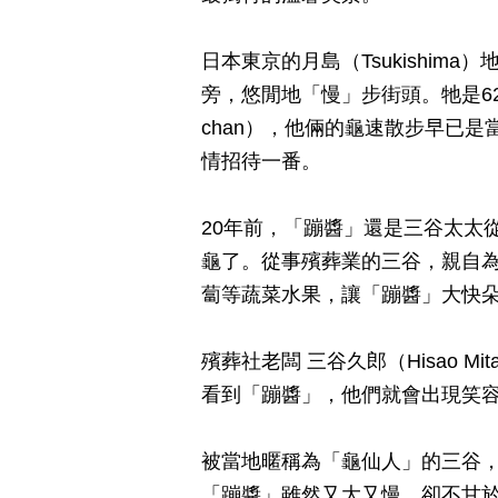
日本東京的月島（Tsukishi
旁，悠閒地「慢」步街頭。牠是62
chan），他倆的龜速散步早已
情招待一番。
20年前，「蹦醬」還是三谷太太
龜了。從事殯葬業的三谷，親自
蔔等蔬菜水果，讓「蹦醬」大快
殯葬社老闆 三谷久郎（Hisao 
看到「蹦醬」，他們就會出現笑
被當地暱稱為「龜仙人」的三谷
「蹦醬」雖然又大又慢，卻不甘