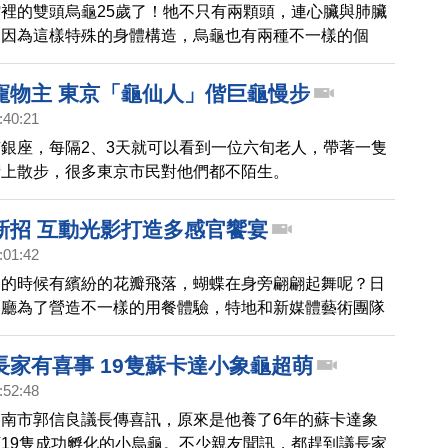
裡的雙頭烏龜25歲了！牠不只有兩顆頭，連心臟與肺臟
，因為這樣特殊的身體構造，烏龜也有兩種不一樣的個
別舉辦慶祝活動，希望牠能保持健康，持續坐穩世界最長
寵物主 東京「龜仙人」偕巨龜慢步
:40:21
銀座，每隔2、3天就可以看到一位六旬老人，帶著一隻
街上散步，很多東京市民對他們都不陌生。
新招 互動光影打造多感官饗宴
:01:42
餐的時候有繽紛的花瓣飛落，蝴蝶在身旁翩翩起舞呢？日
餐廳為了營造不一樣的用餐體驗，特地和新媒體藝術團隊
廳內打造了一個專屬包廂，呈現了多重感官的饗宴。
長家有喜事 19隻蘇卡達小象龜超萌
:52:48
南市郭信良議長傳喜訊，原來是他養了6年的蘇卡達象
19隻成功孵化的小烏龜。不少親友聞訊，都趕到議長家