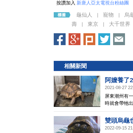
按讚加入
新唐人亞太電視台粉絲團
龜仙人
寵物
烏
|
|
壽
東京
大千世界
|
|
相關新聞
阿嬤養了
2021-08-27 22
屏東潮州有
時就會帶牠
說，這隻象龜
是腹部就已經
雙頭烏龜
2022-09-15 21