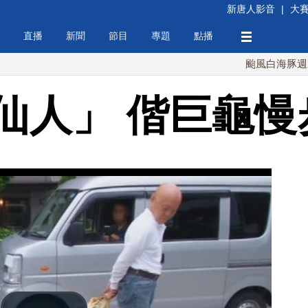
新唐人影音
|
大
直播
新聞
節目
專題
點播
颱風白海豚週末最接近台
仙人」 偕巨龜慢