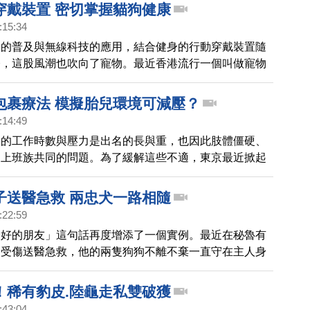
穿戴裝置 密切掌握貓狗健康
:15:34
念的普及與無線科技的應用，結合健身的行動穿戴裝置隨
今，這股風潮也吹向了寵物。最近香港流行一個叫做寵物
的穿戴裝置，裝在寵物身上，讓主人能夠隨時掌握到寵物
。
包裹療法 模擬胎兒環境可減壓？
:14:49
們的工作時數與壓力是出名的長與重，也因此肢體僵硬、
了上班族共同的問題。為了緩解這些不適，東京最近掀起
，模擬胎兒環境，吸引不少人前去體驗。
子送醫急救 兩忠犬一路相隨
:22:59
最好的朋友」這句話再度增添了一個實例。最近在秘魯有
部受傷送醫急救，他的兩隻狗狗不離不棄一直守在主人身
人覺得，好窩心。
！稀有豹皮.陸龜走私雙破獲
:43:04