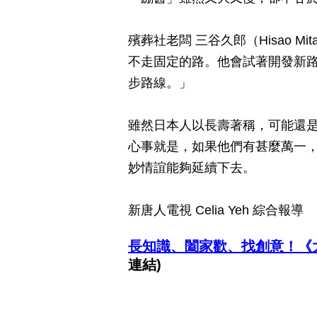
殯葬社老闆 三谷久郎（Hisao 
不走固定的路。他會試著開發新
步路線。」
雖然日本人以長壽著稱，可能還
心事就是，如果他們有甚麼萬一
妙情誼能夠延續下去。
新唐人電視 Celia Yeh 綜合報導
長知識、闔家歡、找創意！《
連結)