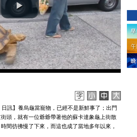
月 05 日訊】養烏龜當寵物，已經不是新鮮事了；出門
京街頭，就有一位爺爺帶著他的蘇卡達象龜上街散
，時間彷彿慢了下來，而這也成了當地多年以來，