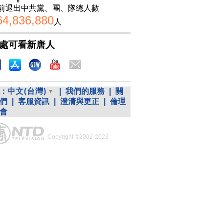
前退出中共黨、團、隊總人數
64,836,880
人
處可看新唐人
：
中文(台灣)
|
我們的服務
|
關
們
|
客服資訊
|
澄清與更正
|
倫理
會
Copyright ©2002-2023