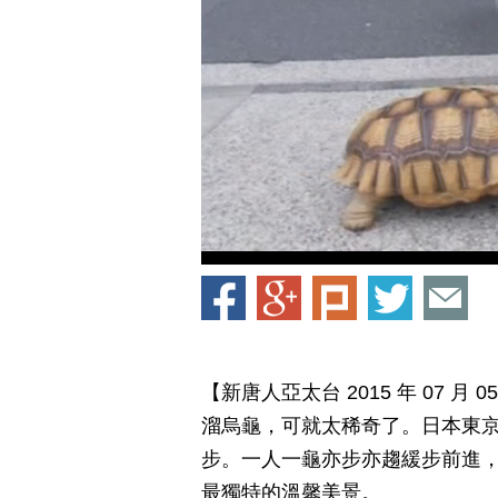
【新唐人亞太台 2015 年 07 
溜烏龜，可就太稀奇了。日本東
步。一人一龜亦步亦趨緩步前進
最獨特的溫馨美景。