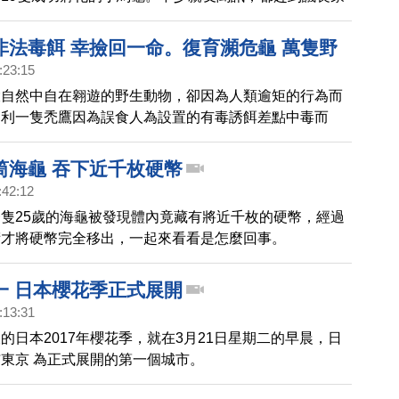
著剛出生的小象龜進食，畫面超療癒，也讓最近忙著拚選
，樂不思蜀，每每一見小象龜，煩惱、疲勞都一掃而空。
非法毒餌 幸撿回一命。復育瀕危龜 萬隻野
:23:15
河
大自然中自在翱遊的野生動物，卻因為人類逾矩的行為而
智利一隻禿鷹因為誤食人為設置的有毒誘餌差點中毒而
這邊則藉由野放瀕臨龜種，希望能改善生態平衡的問題。
筒海龜 吞下近千枚硬幣
:42:12
隻25歲的海龜被發現體內竟藏有將近千枚的硬幣，經過
術才將硬幣完全移出，一起來看看是怎麼回事。
一 日本櫻花季正式展開
:13:31
的日本2017年櫻花季，就在3月21日星期二的早晨，日
東京 為正式展開的第一個城市。