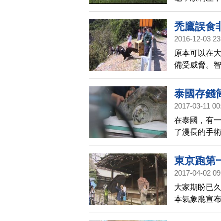
來探望，看
舉的郭信良
禿鷹誤食
2016-12-03 23
放亞馬遜
原本可以在
備受威脅。
死，而祕魯
泰國存錢
2017-03-11 00
在泰國，有一
了漫長的手
東京跑第
2017-04-02 09
大家期盼已久
本氣象廳宣布