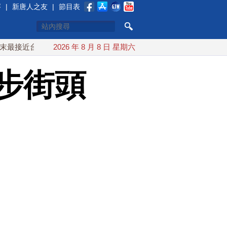
賽
|
新唐人之友
|
節目表
灣 最快9日可能登陸中國
2026 年 8 月 8 日 星期六
台灣漢光首結合城鎮演習 AIT連續
步街頭