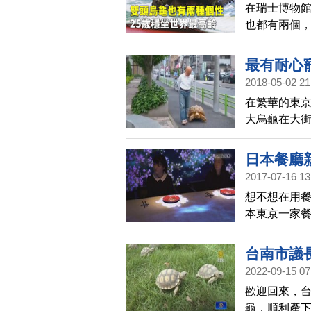
在瑞士博物館
也都有兩個
性。館方特
壽寶座。
最有耐心
2018-05-02 21
在繁華的東京
大烏龜在大
日本餐廳
2017-07-16 13
想不想在用
本東京一家
合作，在餐
台南市議
2022-09-15 07
歡迎回來，台
龜，順利產下