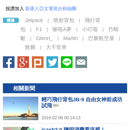
按讚加入
新唐人亞太電視台粉絲團
Jetpack
噴射背包
飛行背
|
|
包
F1
哆啦A夢
小叮噹
竹蜻
|
|
|
|
蜓
Glenn_
Martin
巴黎航空展
|
|
|
|
救難
大千世界
|
相關新聞
輕巧飛行背包JB-9 自由女神前成功
試飛
2016-02-06 00:14:13
icash2.0 聰明消費看這裡！