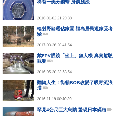
稀有一美分錢幣 身價飆漲
2016-01-02 21:29:38
輻射野豬霸佔家園 福島居民返家受考
驗
2017-03-26 20:41:54
戴FPV眼鏡「坐上」無人機 真實駕駛
競賽
2016-05-20 23:58:54
翻轉人生！街貓BOB改變了吸毒流浪
漢
2016-11-19 00:40:30
罕見4公尺巨大烏賊 驚現日本碼頭