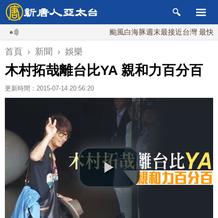
颱風白海豚週末最接近台灣 最快9日可
首頁
›
新聞
›
娛樂
木村拓哉離台比YA 親和力百分百
更新時間：2015-07-14 20:56:20