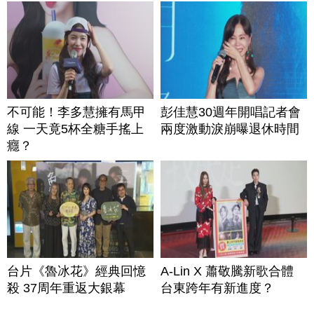
不可能！李多慧擁有馬甲
彭佳慧30週年開唱記者會
線 一天竟5杯全糖手搖上
兩度激動淚崩曝退休時間
癮？
台片《魯冰花》經典回憶
A-Lin X 蕭敬騰新歌合體
殺 37周年重返大銀幕
台東跨年有新進度？