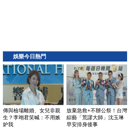
娛樂今日熱門
傳與檢場離婚、女兒非親
放棄急救+不辦公祭！台灣
生？李翊君笑喊：不用嫉
綜藝「荒謬大師」沈玉琳
妒我
早安排身後事