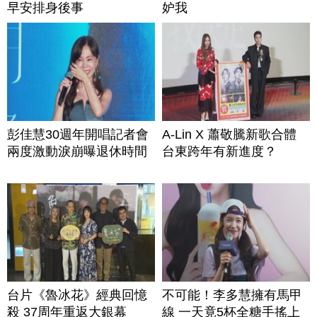
早安排身後事
妒我
彭佳慧30週年開唱記者會
A-Lin X 蕭敬騰新歌合體
兩度激動淚崩曝退休時間
台東跨年有新進度？
台片《魯冰花》經典回憶
不可能！李多慧擁有馬甲
殺 37周年重返大銀幕
線 一天竟5杯全糖手搖上