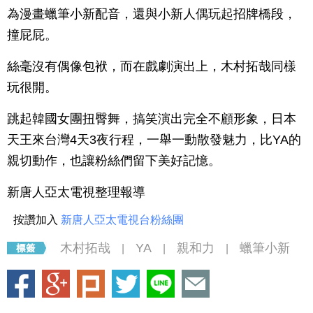
為漫畫蠟筆小新配音，還與小新人偶玩起招牌橋段，
撞屁屁。
絲毫沒有偶像包袱，而在戲劇演出上，木村拓哉同樣
玩很開。
跳起韓國女團扭臀舞，搞笑演出完全不顧形象，日本
天王來台灣4天3夜行程，一舉一動散發魅力，比YA的
親切動作，也讓粉絲們留下美好記憶。
新唐人亞太電視整理報導
按讚加入
新唐人亞太電視台粉絲團
木村拓哉
YA
親和力
蠟筆小新
|
|
|