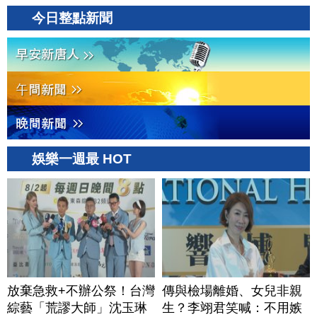
今日整點新聞
娛樂一週最 HOT
放棄急救+不辦公祭！台灣
傳與檢場離婚、女兒非親
綜藝「荒謬大師」沈玉琳
生？李翊君笑喊：不用嫉