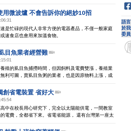
哪種電器最耗電。
使用微波爐 不會告訴你的絕妙10招
:06:31
語言
於我
快速是忙碌的現代人非常方便的電器產品，不僅一般家庭
委員
廳或速食店也會用來加溫食物。
 虱目魚業者經營難
:15:01
海養殖的虱目魚捕撈時間，但因飼料及電費雙漲，養殖業
乎無利可圖，賣虱目魚粥的業者，也是因原物料上漲，成
能咬牙苦撐。
獨創省電裝置 省好大
:45:54
所高中在校長用心研究下，完全以太陽能供電，一間教室
的電費，全都省下來。省電省能源， 還有台灣第一座太
，帶您一起去看看。