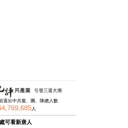
引發三退大潮
前退出中共黨、團、隊總人數
64,769,685
人
處可看新唐人