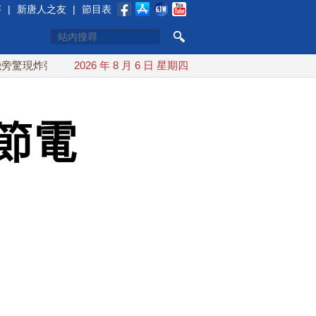
賽
|
新唐人之友
|
節目表
彈無人機 德國機場緊急拆彈
2026 年 8 月 6 日 星期四
白海豚颱風最快週五海警 父親節
節電