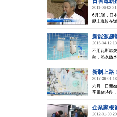
日省電新
2011-06-02 21
6月1號，日
勵上班族在
新能源趨
2016-04-12 13
(6)
不用瓦斯燃
熱，熱泵熱
75%，為什
熱水器領導
新制上路
2017-06-01 13
六月一日開
季電價時段，
費約637元
企業家根
2012-01-30 20