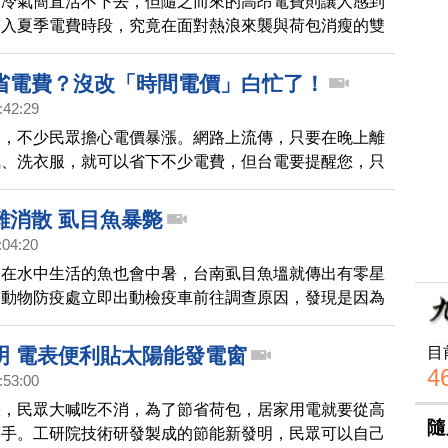
開冷氣簡直活不下去，但隨之而來的高昂電費則讓人感到
進入夏季電費時段，究竟在面對熱浪來襲與荷包消瘦的雙
什麼方法能夠兩者兼顧呢？《Social Lab社群實驗室》
pView社群口碑資料庫》追蹤近1年內「節電撇步」話題
省電費？沒改「時間電價」白忙了！
現，帶您了解網友熱議的6大節電方法。
:42:29
路，不少民眾擔心電價暴漲。網路上流傳，只要在晚上離
氣、洗衣服，就可以省下不少電費，但台電要提醒您，只
時間電價」的用戶，如果你家是使用傳統機械電表，很可
場。
難消散 虱目魚暴斃
:04:20
連在水中生活的魚也會中暑，台南虱目魚塭就傳出有零星
，動物防疫處立即出動檢疫車前往調查原因，發現是因為
部沼氣無法排出，導致魚被悶死，防疫處也呼籲養殖業
車打水，增加水裏的含氧量。
目
明 電表便利貼太陽能發電窗
4
:53:00
漲，民眾大喊吃不消，為了節省荷包，居家用電就要從高
隨
著手。工研院技術研發製成的節能新發明，民眾可以自己