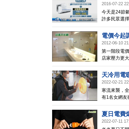
2016-07-22 22
今天是24節
許多民眾選
還是要注意
電價今起
2012-06-10 21
第一階段電價
店家壓力更
10%電費，
是能省則省
天冷用電
氣，可以相差
2022-02-21 22
寒流來襲，
有1名女網友
狂開暖氣的
氣究竟要怎
夏日電費
包。
2022-07-11 17
獸