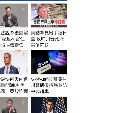
達法說會後拋震
美國罕見出手穩日
 總座柯富仁
圓 反映川普政府
辭張博儀接任
美債問題
伊最快兩天內達
失控AI網攻引關注
重開海峽 美
川普研擬措施並防
飆漲、亞股強彈
中共超車