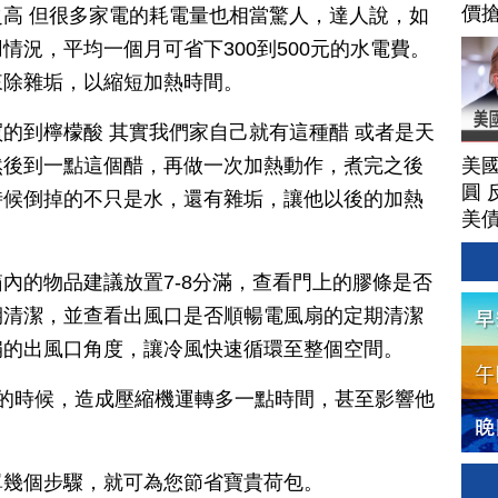
價
高 但很多家電的耗電量也相當驚人，達人說，如
透
情況，平均一個月可省下300到500元的水電費。
戰
來除雜垢，以縮短加熱時間。
的
經
的到檸檬酸 其實我們家自己就有這種醋 或者是天
202
美
然後到一點這個醋，再做一次加熱動作，煮完之後
圓 
時候倒掉的不只是水，還有雜垢，讓他以後的加熱
美
內的物品建議放置7-8分滿，查看門上的膠條是否
期清潔，並查看出風口是否順暢電風扇的定期清潔
扇的出風口角度，讓冷風快速循環至整個空間。
良的時候，造成壓縮機運轉多一點時間，甚至影響他
單幾個步驟，就可為您節省寶貴荷包。