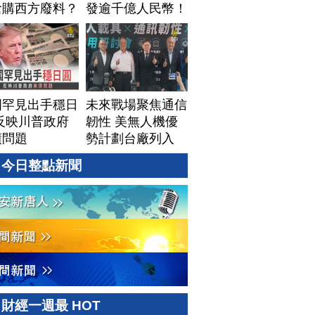
搶購西方廢料？
發逾千億人民幣！
視美中「鎢礦暗
AI資料中心供應鏈
」背後不為人知
洗牌？台灣喜迎轉
資源爭奪｜#財
單！成關鍵樞紐？
新聞｜
｜#財經新聞
60804(二)
│20260805 (三)
國罕見出手穩日
未來戰場聚焦通信
反映川普政府
韌性 美無人機優
債問題
勢計劃台廠列入
今日整點新聞
財經一週最 HOT