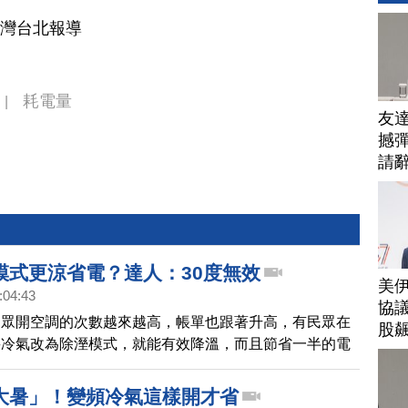
台灣台北報導
耗電量
|
友
撼彈
請
模式更涼省電？達人：30度無效
美
:04:43
協議
民眾開空調的次數越來越高，帳單也跟著升高，有民眾在
股
將冷氣改為除溼模式，就能有效降溫，而且節省一半的電
 。
大暑」！變頻冷氣這樣開才省