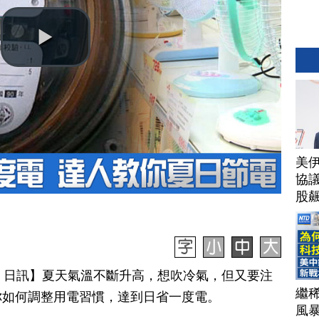
美
協議
股
月 24 日訊】夏天氣溫不斷升高，想吹冷氣，但又要注
繼
你如何調整用電習慣，達到日省一度電。
風