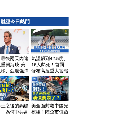
財經今日熱門
伊最快兩天內達
氣溫飆到42.5度、
重開海峽 美
16人熱死！首爾
飆漲、亞股強彈
發布高溫重大警報
稀土之後的鎢礦
美全面封殺中國光
暴！為何中共高
模組！陸企市值蒸