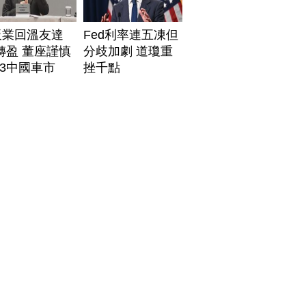
板業回溫友達
Fed利率連五凍但
轉盈 董座謹慎
分歧加劇 道瓊重
3中國車市
挫千點