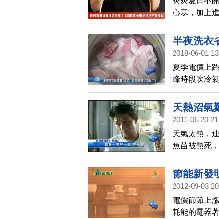
炎炎夏日不
心寒，加上
重煩惱下，有
本次透過《O
半夜洗衣
的網路聲量表
2018-06-01 13
夏季電價上
峰時段吹冷
限於申請「
能是白忙一
天熱沼氣
2011-06-20 21
天氣太熱，
魚苗被熱死
夜晚魚塭底
者，要開水
節能新發
2012-09-03 20
電價節節上
耗能的電器