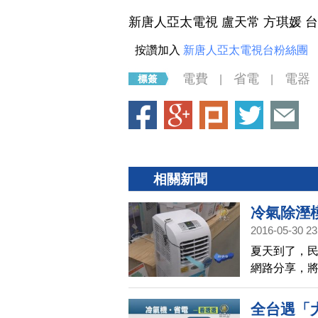
新唐人亞太電視 盧天常 方琪媛 
按讚加入
新唐人亞太電視台粉絲團
電費
省電
電器
|
|
相關新聞
冷氣除溼
2016-05-30 23
夏天到了，
網路分享，
費，帶您來看
全台遇「