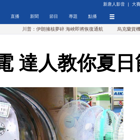
新唐人影音
|
大
直播
新聞
節目
專題
點播
川普：伊朗擁核夢碎 海峽即將恢復通航
烏克蘭貨機旁驚現炸
電 達人教你夏日