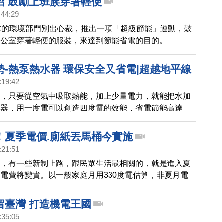
招 鼓勵上班族穿著輕便
:44:29
本的環境部門別出心裁，推出一項「超級節能」運動，鼓
辦公室穿著輕便的服裝，來達到節能省電的目的。
勢-熱泵熱水器 環保安全又省電|超越地平線
:19:42
燒，只要從空氣中吸取熱能，加上少量電力，就能把水加
水器，用一度電可以創造四度電的效能，省電節能高達
麼熱泵熱水器能做到這麼高的效能呢？就看本集國內熱泵
業者怎麼說
！夏季電價.廁紙丟馬桶今實施
:21:51
始，有一些新制上路，跟民眾生活最相關的，就是進入夏
電費將變貴。以一般家庭月用330度電估算，非夏月電
，夏月約695元，約增58元電費支出。
留臺灣 打造機電王國
:35:05