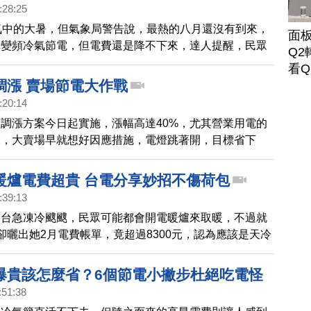
:28:25
氣中的大暑，但氣象局警告說，最熱的八月還沒有到來，
面
擇變頻冷氣節電，但電費還是降不下來，達人提醒，民眾
Q2
坪數與室內溫差，才可以更聰明省電費。
看Q
調漲 賣場節電大作戰
:20:14
調漲方案今日起實施，漲幅高達40%，尤其營業用電的
大，大賣場早就想好因應措施，電燈跳著開，目標省下
而101也把不必要的電燈熄掉，至於美髮業和小吃店，則
，隨手拔插頭，開冷氣時用拉門圍住，跟外頭的炙熱的天
暖爐電費超貴 台電分享妙招不傷荷包
5度以上。
:39:13
全台急凍冷颼颼，民眾可能都會開電暖爐來取暖，不過就
卻曬出她2月電費帳單，竟超過8300元，認為應該是天冷
原因，台電也親自揪出冬天的耗電魔王就是電暖器，開暖
麼省電、用了多少電，台電也分享一個妙招，讓你不傷荷
爆貴該怎麼省？6個節電小撇步杜絕吃電怪
:51:38