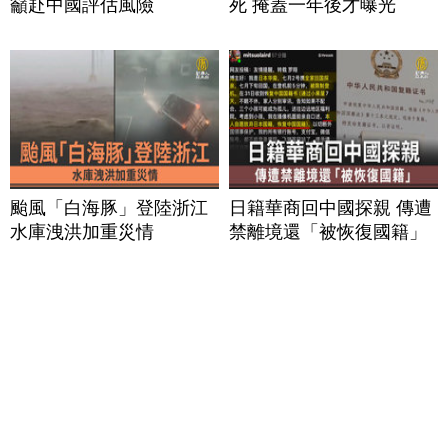
籲赴中國評估風險
死 掩蓋一年後才曝光
颱風「白海豚」登陸浙江
日籍華商回中國探親 傳遭
水庫洩洪加重災情
禁離境還「被恢復國籍」