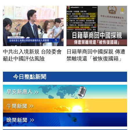
中共出入境新規 台陸委會
日籍華商回中國探親 傳遭
籲赴中國評估風險
禁離境還「被恢復國籍」
今日整點新聞