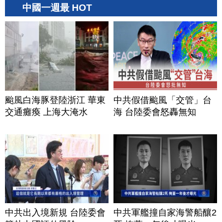
中國一週最 HOT
颱風白海豚登陸浙江 華東
中共假借颱風「交管」台
交通癱瘓 上海大淹水
海 台陸委會怒轟無知
中共出入境新規 台陸委會
中共軍艦撞自家海警船釀2