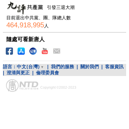
引發三退大潮
目前退出中共黨、團、隊總人數
464,918,995
人
隨處可看新唐人
語言：
中文(台灣)
|
我們的服務
|
關於我們
|
客服資訊
|
澄清與更正
|
倫理委員會
Copyright ©2002-2023