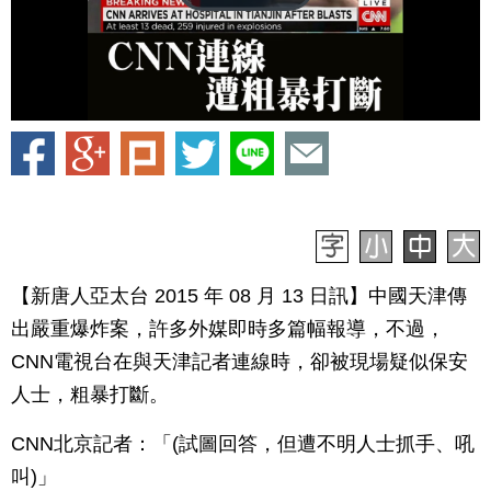
【新唐人亞太台 2015 年 08 月 13 日訊】中國天津傳
出嚴重爆炸案，許多外媒即時多篇幅報導，不過，
CNN電視台在與天津記者連線時，卻被現場疑似保安
人士，粗暴打斷。
CNN北京記者：「(試圖回答，但遭不明人士抓手、吼
叫)」