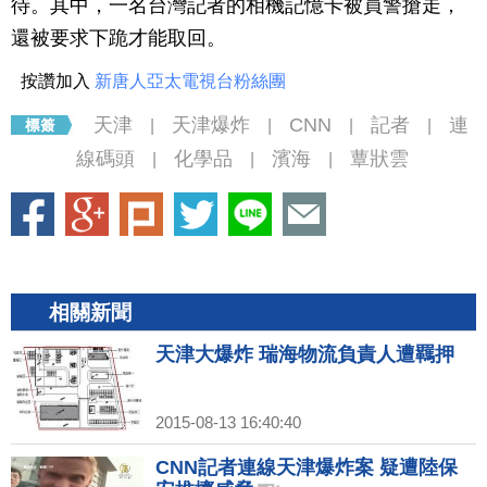
待。其中，一名台灣記者的相機記憶卡被員警搶走，
還被要求下跪才能取回。
按讚加入
新唐人亞太電視台粉絲團
天津
天津爆炸
CNN
記者
連
|
|
|
|
線碼頭
化學品
濱海
蕈狀雲
|
|
|
相關新聞
天津大爆炸 瑞海物流負責人遭羈押
2015-08-13 16:40:40
CNN記者連線天津爆炸案 疑遭陸保