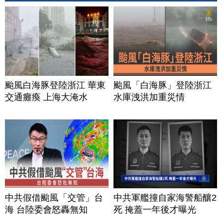
颱風白海豚登陸浙江 華東
颱風「白海豚」登陸浙江
交通癱瘓 上海大淹水
水庫洩洪加重災情
中共假借颱風「交管」台
中共軍艦撞自家海警船釀2
海 台陸委會怒轟無知
死 掩蓋一年後才曝光