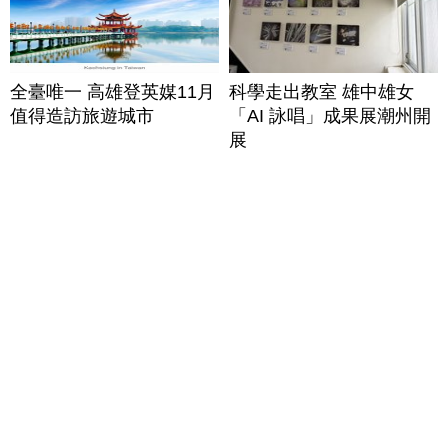
全臺唯一 高雄登英媒11月
科學走出教室 雄中雄女
值得造訪旅遊城市
「AI 詠唱」成果展潮州開
展