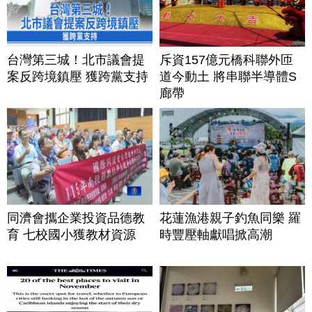
台灣第三城！北市議會提
斥資157億元橋科聯外匝
案反跨境鎮壓 獲跨黨支持
道今動土 將串聯半導體S
廊帶
同濟會攜企業投資品德教
花蓮漁港親子釣魚同樂 羅
育 七校國小獲教材資源
時豐壓軸獻唱掀高潮