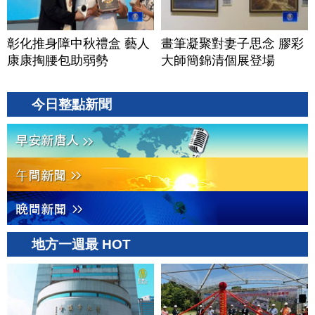
彰化推身障中秋禮盒 藝人
畫筆凝聚對妻子思念 膠彩
康康掏腰包助弱勢
大師簡錦清個展登場
今日整點新聞
地方一週最 HOT