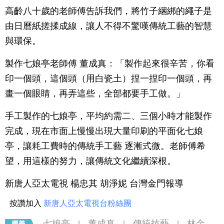
高齡八十歲的老師傅告訴我們，將竹子綑綁的繩子是
由日曆紙搓揉成線，讓人不得不驚嘆傳統工藝的智慧
與環保。
製作七娘亭老師傅 董成真：「製作起來很辛苦，你看
印一個頭，這個頭（用白瓷土）捏一捏印一個頭，再
畫一個眼睛，再弄這些，全部都要手工做。」
手工製作的七娘亭，平均約需二、三個小時才能製作
完成，現在市面上慢慢出現大量印刷的平面化七娘
亭，讓耗工費時的傳統手工藝 逐漸式微。老師傅希
望，用這樣的努力，讓傳統文化繼續深根。
新唐人亞太電視 楊忠其 胡淨妮 台灣金門報導
按讚加入
新唐人亞太電視台粉絲團
七娘亭
董成真
傳統技藝
林金
|
|
|