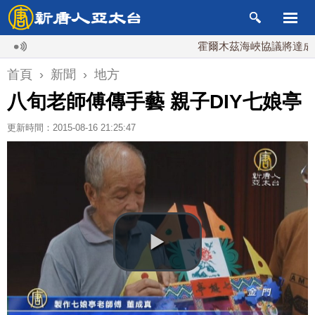
霍爾木茲海峽協議將達成？伊朗
首頁
›
新聞
›
地方
八旬老師傅傳手藝 親子DIY七娘亭
更新時間：2015-08-16 21:25:47