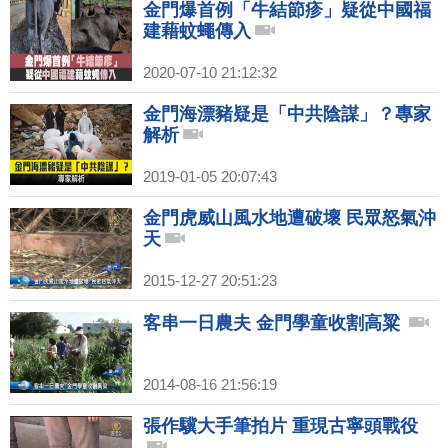
金門爆首例「牛結節疹」疑從中國福
建藉蚊蠅傳入
2020-07-10 21:12:32
金門海漂豬疑是「中共陰謀」？專家
解析
2019-01-05 20:07:43
金門虎威山風水地遭破壞 民眾怒氣沖
天
2015-12-27 20:51:23
客串一日農夫 金門學童收割高粱
2014-08-16 21:56:19
張作驥大手筆拍片 重現古寧頭戰役