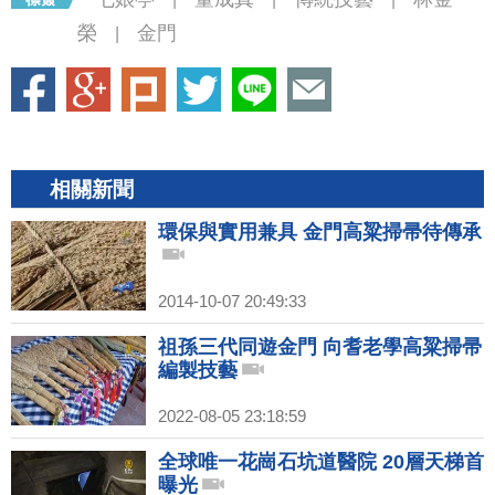
榮
金門
|
相關新聞
環保與實用兼具 金門高粱掃帚待傳承
2014-10-07 20:49:33
祖孫三代同遊金門 向耆老學高粱掃帚
編製技藝
2022-08-05 23:18:59
全球唯一花崗石坑道醫院 20層天梯首
曝光