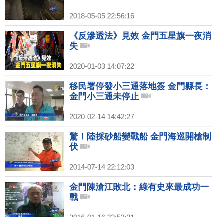
2018-05-05 22:56:16
《反滲透法》見效 金門五星旗一夜消
失
2020-01-03 14:07:22
移民署停發小三通落地簽 金門縣長：
金門小三通未停止
2020-02-14 14:42:27
驚！陸採砂船變戰船 金門海巡開槍制
伏
2014-07-14 22:12:03
金門陳滄江敗北：綠有史來最成功一
戰