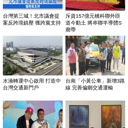
台灣第三城！北市議會提
斥資157億元橋科聯外匝
案反跨境鎮壓 獲跨黨支持
道今動土 將串聯半導體S
廊帶
水湳轉運中心啟用 打造中
台南「小黃公車」新增3路
台灣交通新門戶
線 完善偏鄉交通運輸