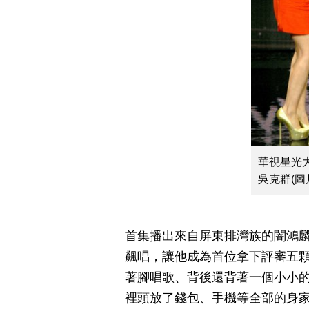
華視星光
吳克群(圖
首集播出來自屏東排灣族的闇鴻麟演
飆唱，讓他成為首位拿下評審五
著腳唱歌、背後還背著一個小小
裡頭放了錢包、手機等全部的身