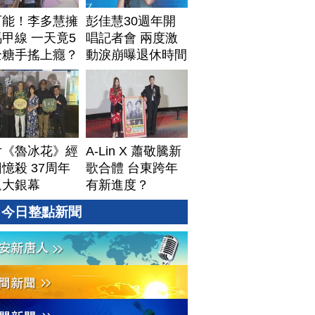
可能！李多慧擁
彭佳慧30週年開
甲線 一天竟5
唱記者會 兩度激
全糖手搖上癮？
動淚崩曝退休時間
片《魯冰花》經
A-Lin X 蕭敬騰新
憶殺 37周年
歌合體 台東跨年
返大銀幕
有新進度？
今日整點新聞