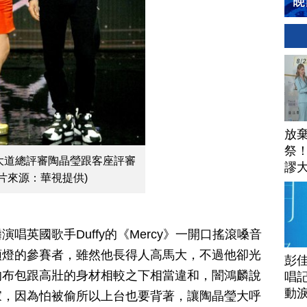
放
祭
大道總評審陶晶瑩跟客座評審
謬
片來源：華視提供)
安
唱英國歌手Duffy的《Mercy》一開口搖滾嗓音
顆燈的參賽者，雖然他長得人高馬大，不過他卻光
彭佳
的布包跟高壯的身材相較之下相當違和，闇鴻麟說
唱記
動
家，因為怕被偷所以上台也要背著，讓陶晶瑩大呼