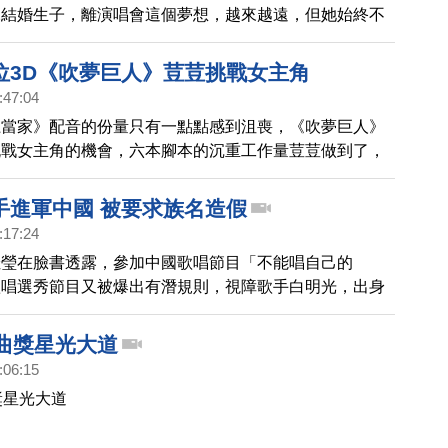
說結婚生子，離演唱會這個夢想，越來越遠，但她始終不
開唱心情，陶晶瑩一度哽咽，擔心演唱會當天，一看到觀
位3D《吹夢巨人》荳荳挑戰女主角
:47:04
龍當家》配音的份量只有一點點感到沮喪，《吹夢巨人》
挑戰女主角的機會，六本腳本的沉重工作量荳荳做到了，
仁都欣慰的表示，很開心能看到荳荳認真、負責任地完成
手進軍中國 被要求族名造假
:17:24
佳瑩在臉書透露，參加中國歌唱節目「不能唱自己的
歌唱選秀節目又被爆出有潛規則，視障歌手白明光，出身
曾到中國歌唱節目《星光大道》，被主辦單位要求，要改
克族，因為賽德克族比較有名。白明光拒絕這個要求，一
金曲獎星光大道
淘汰，後來還是憑著實力，闖進前四強。
:06:15
獎星光大道