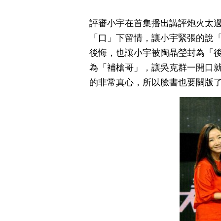
評審小宇在首集播出講評炮火太
「口」下留情，讓小宇緊張的說
後悔，也讓小宇被陶晶瑩封為「
為「補槍哥」，讓吳克群一開口
的非常真心，所以臉書也要關版