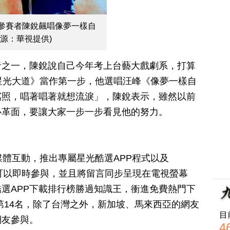
參賽者陳銳飆唱像夢一樣自
來源：華視提供)
者之一，陳銳說自己今年考上台藝大戲劇系，打算
星光大道》當作第一步，他選唱汪峰《像夢一樣自
寫照，唱著唱著就想流淚」，陳銳表示，雖然以前
心革面，要讓大家一步一步看見他的努力。
媒體互動，推出專屬星光酷選APP程式以及
觀眾可以即時參與，並且將留言同步呈現在電視螢幕
選APP下載排行榜勝過知識王，衝進免費熱門下
oid第14名，除了台灣之外，新加坡、馬來西亞的網友
目
網友參與。
4