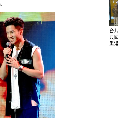
高。
台
典回
重