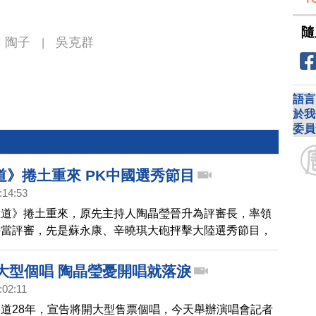
隨
陶子
吳克群
|
語言
於我
委員
道》捲土重來 PK中國選秀節目
:14:53
大道》捲土重來，原先主持人陶晶瑩晉升為評審長，率領
手當評審，先是蘇永康、辛曉琪大砲抨擊大陸選秀節目，
技飆高音，而陶晶瑩也說不擔心台灣選秀節目比不上大
遙知馬力。
開大型個唱 陶晶瑩憂開唱就落淚
:02:11
道28年，宣告將開大型售票個唱，今天舉辦演唱會記者