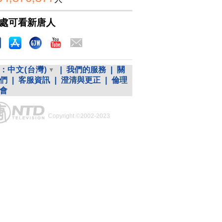
處可看新唐人
：
中文(台灣)
|
我們的服務
|
關
們
|
客服資訊
|
澄清與更正
|
倫理
會
Copyright ©2002-2023