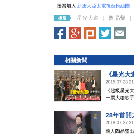
按讚加入
新唐人亞太電視台粉絲團
星光大道
陶晶瑩
|
|
相關新聞
《星光大
2015-07-28 21
《超級星光
一票大咖歌
一昧追求炫
陸，因為路
28年首
2018-07-27 21
藝人陶晶瑩出