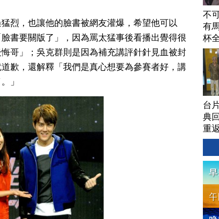
不
過猛烈，也讓他的臉書被網友灌爆，希望他可以
有馬
「臉書要關版了」，因為罵太猛事後看播出覺得很
杯
後悔哥」；吳克群則是因為補充講評針針見血被封
就道歉，還解釋「我們是真心想要為參賽者好，講
了。」
台
典回
重