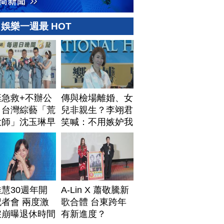
娛樂一週最 HOT
棄急救+不辦公
傳與檢場離婚、女
！台灣綜藝「荒
兒非親生？李翊君
大師」沈玉琳早
笑喊：不用嫉妒我
排身後事
慧30週年開
A-Lin X 蕭敬騰新
者會 兩度激
歌合體 台東跨年
淚崩曝退休時間
有新進度？