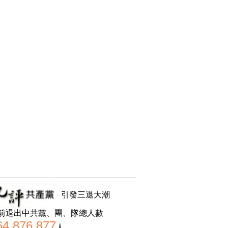
引發三退大潮
前退出中共黨、團、隊總人數
64,876,877
人