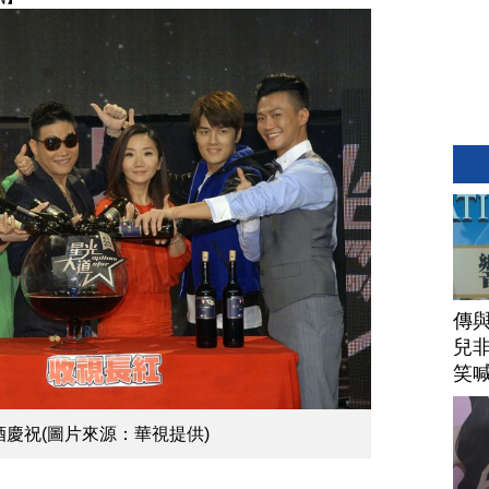
傳
兒
笑
慶祝(圖片來源：華視提供)