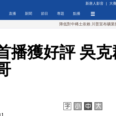
新唐人影音
|
大
直播
新聞
節目
專題
點播
降低對中稀土依賴 川普宣布礦業投資20億
首播獲好評 吳克
哥
訊】