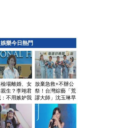
娛樂今日熱門
與檢場離婚、女
放棄急救+不辦公
非親生？李翊君
祭！台灣綜藝「荒
喊：不用嫉妒我
謬大師」沈玉琳早
安排身後事