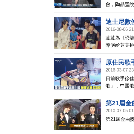
會，陶晶瑩
放棄，談到
眾就落淚。
迪士尼數
2016-08-06 21
荳荳為《恐
導演給荳荳
陶子和李李
這份工作
原住民歌
2016-03-07 23
日前歌手徐
歌」，中國
太魯閣族，
族名為賽德
第21屆
度擔心會被
2010-07-05 01
第21屆金曲