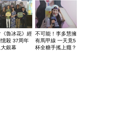
片《魯冰花》經
不可能！李多慧擁
憶殺 37周年
有馬甲線 一天竟5
返大銀幕
杯全糖手搖上癮？