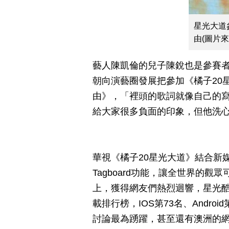
星光大道
由(圖片
藝人陳凱倫的兒子陳銳也是參賽
朝向演藝圈發展把參加《橘子20
由》，「裡頭的歌詞就像自己的
給大家很多負面的印象，但他洗
華視《橘子20星光大道》結合新
Tagboard功能，讓全世界的
上，獲得網友們熱烈迴響，星光酷
載排行榜，IOS第73名、Andr
討論最為踴躍，甚至還有澳洲的