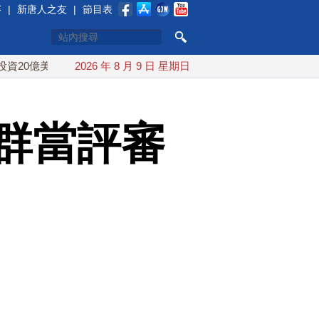
賽
|
新唐人之友
|
節目表
美元
中東局勢動盪 土耳其沙特巴基斯坦誓共同防禦
2026 年 8 月 9 日 星期日
漢光
群當評審