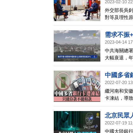
2023-02-10 22
略，甚至可
外交部長吳
對等及理性
政治框架，
需求不振+
2023-04-14 17
中共海關總
大幅衰退，年
跌28%。對
產品市場萎
中國多省
成影響。
2022-07-20 13
繼河南和安
卡凍結，導
北京民眾
2022-07-19 11
中國大陸銀