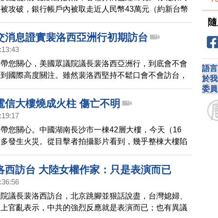
被攻破，銀行帳戶內被取走近人民幣43萬元（約新台幣
），但登錄者的IP卻顯示在台灣。
隨
交消息證實裴洛西亞洲行初期訪台
:13:43
，帶您關心，美國眾議院議長裴洛西亞洲行，到底會不會
語言
受到國際高度關注。雖然裴洛西堅持不鬆口會不會訪台，
於我
《華盛頓郵報》報導，外交消息證實，裴洛西確定會到訪
委員
電信大樓燒成火柱 傷亡不明
:19:17
帶您關心。中國湖南長沙市一棟42層大樓，今天（16
點多發生火災。從目擊者拍攝影片看到，幾乎整棟大樓陷
斷冒出黑煙，火光沖天；多位目擊者表示，現場猶如電影
0分鐘燒了整座樓。據了解，這棟中國電信大樓高218公
洛西訪台 大陸女權作家：只是表演而已
2層樓。當局聲稱，目前已經撲滅明火，還沒有發現人員
:36:56
先前傳出，大樓內有多人受困，網路上也傳出畫面有民眾
議院議長裴洛西訪台，北京跳腳並狠話說盡，台灣媳婦、
狂奔逃出。有網友翻出這棟大樓先前的消防維修招標資
家上官亂表示，中共的強烈反應就是表演而已；也有異議
告稱「消防設備存在較大的安全隱患」。