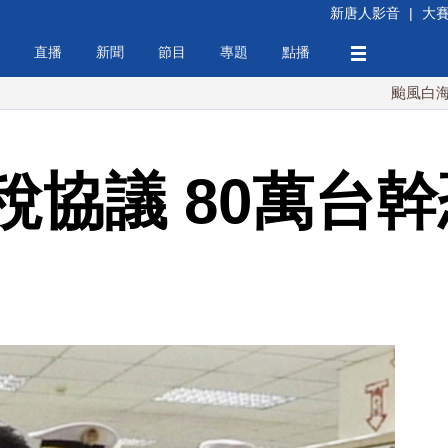
新唐人影音
|
大
直播
新聞
節目
專題
點播
颱風白海豚週末最
稅協議 80萬台