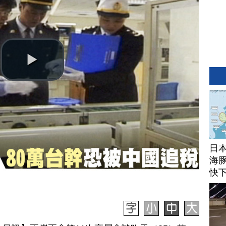
日
海豚
快