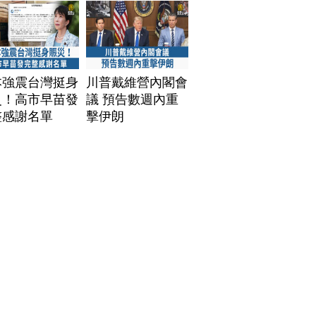
本強震台灣挺身
川普戴維營內閣會
災！高市早苗發
議 預告數週內重
整感謝名單
擊伊朗