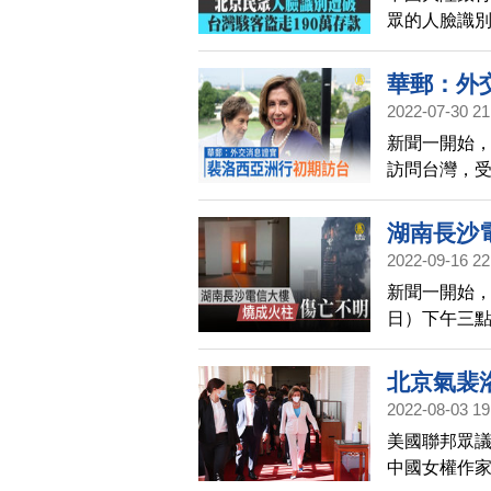
眾的人臉識別
189.2萬元
華郵：外
2022-07-30 21
新聞一開始
訪問台灣，
但美國媒體
台灣。
湖南長沙
2022-09-16 22
新聞一開始，
日）下午三
入火海，不
恐怖畫面，1
北京氣裴
尺、地上有4
2022-08-03 19
傷亡。不過
美國聯邦眾
從大樓內部
中國女權作
訊，明文公