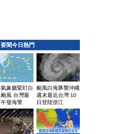
要聞今日熱門
本氣象廳緊盯白
颱風白海豚襲沖繩
颱風 台灣最
週末最近台灣 10
下午發海警
日登陸浙江