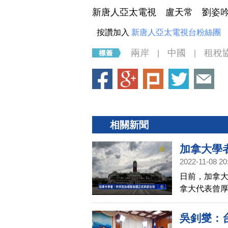
新唐人亞太電視 盧天常 劉姿
按讚加入
新唐人亞太電視台粉絲團
兩岸
中國
租稅
|
|
相關新聞
加拿大學
2022-11-08 20
日前，加拿
拿大代表曾
的訊號，因
拿大學者也
吳釗燮：
加拿大會考