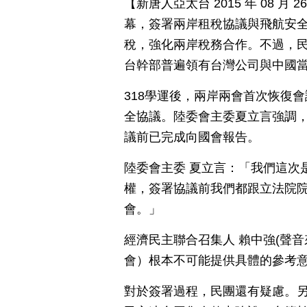
【新唐人亞太台 2015 年 08 
幕，簽署兩岸租稅協議與飛航安
稅，強化兩岸稅務合作。不過，民
台幹部普遍領有台灣公司與中國
318學運後，兩岸兩會首次恢復
全協議。陸委會主委夏立言強調
議前已完成向國會報告。
陸委會主委 夏立言：「我們這次
權，簽署協議前我們都跟立法院
會。」
經濟民主聯合召集人 賴中強(聲
會）根本不可能提供具體的參考
對於簽署過程，民團還有疑慮。