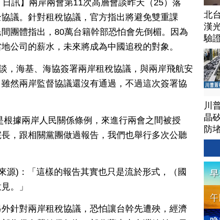
月 26 日訊】兩岸兩會第11次高層會談昨天（25）落
北
全協議。針對租稅協議，官方指出將避免雙重課
漢
間團體指出，80萬台籍幹部恐怕會先倒楣。因為
驗
當地公司的薪水，未來將成為中國追稅的對象。
會談，海基、海協簽署兩岸租稅協議，與兩岸飛航安
，雖然兩岸監督協議還沒有通過，不過這次簽署協
川
晶矽
是根據兩岸人民關係條例，來進行兩會之間被授
防
院長，跟相關黨團做過報告，我們也舉行多次公聽
音來源)：「這樣的報告其實也只是流於形式，（國
意見。」
另外針對兩岸租稅協議，恐怕讓台幹先遭殃，經濟