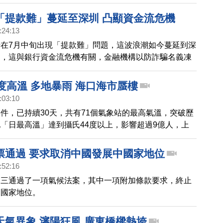
國戰狼只是紙老虎。
「提款難」蔓延至深圳 凸顯資金流危機
:24:13
在7月中旬出現「提款難」問題，這波浪潮如今蔓延到深
出，這與銀行資金流危機有關，金融機構以防詐騙名義凍
不給提款，實為爭取內部資金周轉時間。
度高溫 多地暴雨 海口海市蜃樓
:03:10
件，已持續30天，共有71個氣象站的最高氣溫，突破歷
「日最高溫」達到攝氏44度以上，影響超過9億人，上
百年來最高紀錄。同時，多地狂風暴雨肆虐，山洪爆發，
亡。
票通過 要求取消中國發展中國家地位
:52:16
週三通過了一項氣候法案，其中一項附加條款要求，終止
中國家地位。
天氣異象 瀋陽狂風 廣東橋樑熱垮