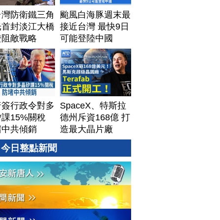
台灣防衛鐵三角
颱風白海豚週末最
光首封淡江大橋
接近台灣 最快9日
證阻敵戰略
可能登陸中國
普簽行政令對多
SpaceX、特斯拉
課15%關稅
德州斥資168億 打
堵中共傾銷
造最大晶片廠
Terafab
今日整點新聞