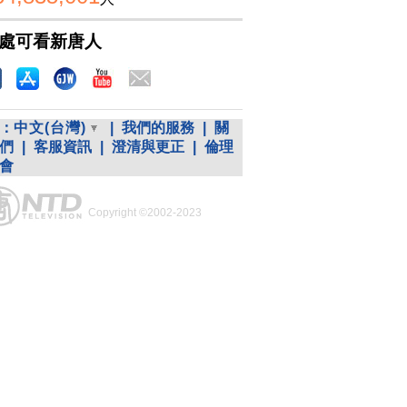
處可看新唐人
：
中文(台灣)
|
我們的服務
|
關
們
|
客服資訊
|
澄清與更正
|
倫理
會
Copyright ©2002-2023