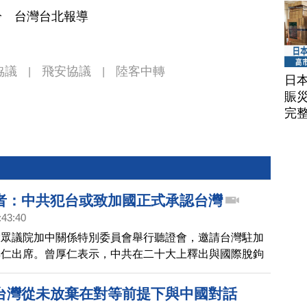
吟 台灣台北報導
協議
飛安協議
陸客中轉
|
|
日
賑
完
者：中共犯台或致加國正式承認台灣
:43:40
大眾議院加中關係特別委員會舉行聽證會，邀請台灣駐加
厚仁出席。曾厚仁表示，中共在二十大上釋出與國際脫鉤
此，現在強化加台關係比過去任何時刻都還要重要。而加
表示，在中共越來越咄咄逼人的情況下，或許有朝一日，
台灣從未放棄在對等前提下與中國對話
慮制定《台灣關係法》。在最嚴重的情況下，中共的侵