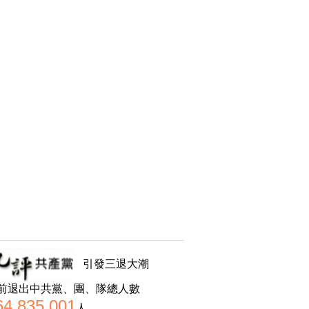
引發三退大潮
前退出中共黨、團、隊總人數
64,835,001
人