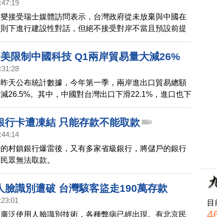
:47:19
能致使加拿大正式承認台灣。
釗燮接受瑞士媒體訪問表示，台灣政府從未放棄與中國在
原則下進行建設性對話，但絕不接受對岸不當且預設前提
應以開放態度進行，才能有助和平解決兩岸爭議。
美限制中國科技 Q1兩岸貿易量大減26%
:31:28
署昨天公布統計數據，今年第一季，兩岸進出口貿易總額
減26.5%。其中，中國對台灣出口下滑22.1%，進口也下
此，中經院第一研究所助研究員王國臣分析，全球資通訊
縮、去庫存，加上美國對中共的科技封鎖，對兩岸貿易造
銀行卡遭凍結 只能存款不能取款
:44:14
徽的村鎮銀行爆雷後，又有多家省級銀行，將儲戶的銀行
致民眾無法取款。
人臉識別遭破 台灣駭客盜走190萬存款
:23:01
目
4
行廣泛使用人臉識別技術，各種弊病已經出現。有北京民