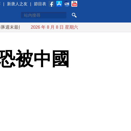
賽
|
新唐人之友
|
節目表
接近台灣 最快9日可能登陸中國
2026 年 8 月 8 日 星期六
台灣漢光首結合城鎮演習 AI
幹恐被中國