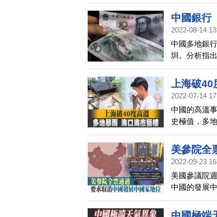
人士說，中
中國銀行
2022-08-14 13
中國多地銀行
圳。分析指
結儲戶帳戶
上海破40
2022-07-14 17
中國的高溫事
史極值，多地
海，也追平
導致人員傷
美參院全
2022-09-23 16
美國參議院
中國的發展
中國極端