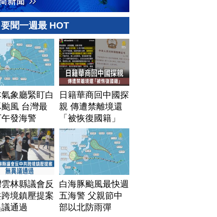
要聞一週最 HOT
本氣象廳緊盯白
日籍華商回中國探
颱風 台灣最
親 傳遭禁離境還
下午發海警
「被恢復國籍」
灣雲林縣議會反
白海豚颱風最快週
共跨境鎮壓提案
五海警 父親節中
異議通過
部以北防雨彈