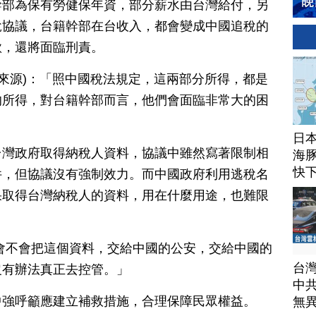
幹部為保有勞健保年資，部分薪水由台灣給付，另
稅協議，台籍幹部在台收入，都會變成中國追稅的
款，還將面臨刑責。
音來源)：「照中國稅法規定，這兩部分所得，都是
的所得，對台籍幹部而言，他們會面臨非常大的困
日
台灣政府取得納稅人資料，協議中雖然寫著限制相
海豚
快
件，但協議沒有強制效力。而中國政府利用逃稅名
果取得台灣納稅人的資料，用在什麼用途，也難限
會不會把這個資料，交給中國的公安，交給中國的
台
沒有辦法真正去控管。」
中
中強呼籲應建立補救措施，合理保障民眾權益。
無