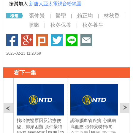
按讚加入
新唐人亞太電視台粉絲團
張仲景
醫聖
賴正均
林秋香
|
|
|
|
咳嗽
秋冬保養
秋冬養生
|
|
2025-02-13 11:20:59
看下一集
找出便祕原因及治療便
認識腦血管疾病 心臟病
勞倦
秘、排尿困難 張仲景特
高血壓 張仲景特輯(6)
仲景
輯(5) 醫師解答│醫聖│談
心主血脈│醫聖│談古論
談古