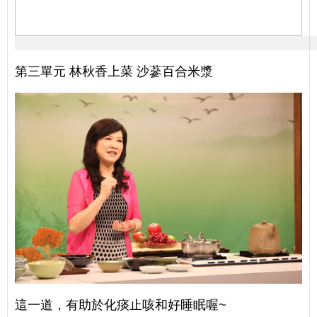
第三單元 林秋香上菜 沙蔘百合米漿
這一道，有助於化痰止咳和好睡眠喔~