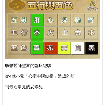
聽賴醫師豐富的臨床經驗
從4歲小兒「心室中隔缺損」造成的咳
到最近常見的妥瑞兒….