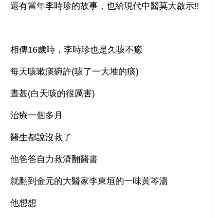
還有當年李時珍的故事，也給現代中醫莫大啟示!!
相傳16歲時，李時珍也是久咳不癒
每天咳嗽痰碗許(咳了一大堆的痰)
晝甚(白天咳的很厲害)
治療一個多月
醫生都說沒救了
他爸爸自力救濟翻醫書
就翻到金元的大醫家李東垣的一味黃芩湯
他想想