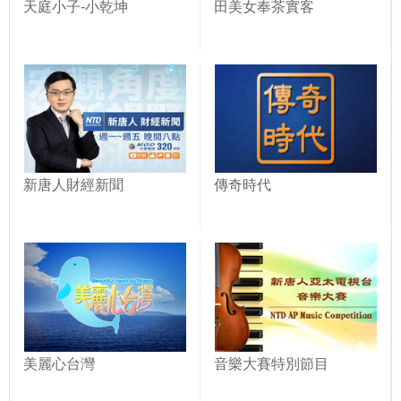
天庭小子-小乾坤
田美女奉茶實客
新唐人財經新聞
傳奇時代
美麗心台灣
音樂大賽特別節目