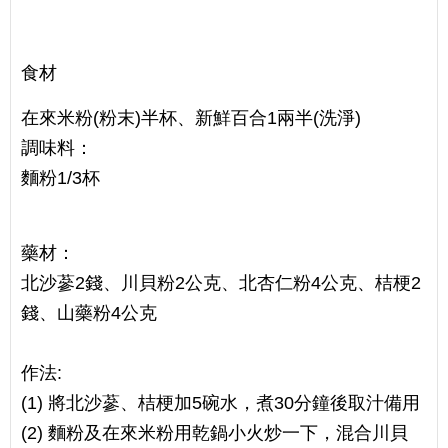
食材
在來米粉(粉末)半杯、新鮮百合1兩半(洗淨)
調味料：
麵粉1/3杯
藥材：
北沙蔘2錢、川貝粉2公克、北杏仁粉4公克、桔梗2
錢、山藥粉4公克
作法:
(1) 將北沙蔘、桔梗加5碗水，煮30分鐘後取汁備用
(2) 麵粉及在來米粉用乾鍋小火炒一下，混合川貝