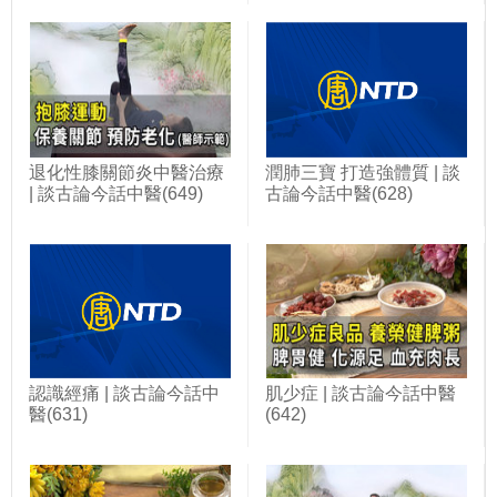
退化性膝關節炎中醫治療
潤肺三寶 打造強體質 | 談
| 談古論今話中醫(649)
古論今話中醫(628)
認識經痛 | 談古論今話中
肌少症 | 談古論今話中醫
醫(631)
(642)