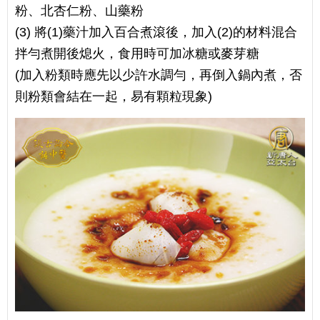
粉、北杏仁粉、山藥粉
(3) 將(1)藥汁加入百合煮滾後，加入(2)的材料混合
拌勻煮開後熄火，食用時可加冰糖或麥芽糖
(加入粉類時應先以少許水調勻，再倒入鍋內煮，否
則粉類會結在一起，易有顆粒現象)