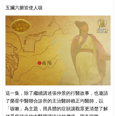
五臟六腑皆使人咳
這一集，除了繼續講述張仲景的行醫故事，也邀請
了榮星中醫聯合診所的主治醫師賴正均醫師，以
「咳嗽」為主題，用具體的症狀讓觀眾更清楚了解