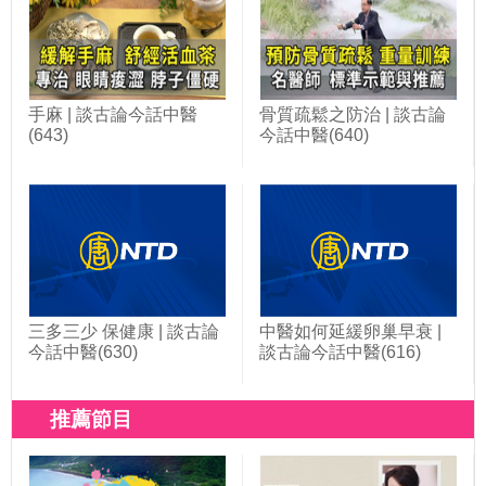
手麻 | 談古論今話中醫
骨質疏鬆之防治 | 談古論
(643)
今話中醫(640)
三多三少 保健康 | 談古論
中醫如何延緩卵巢早衰 |
今話中醫(630)
談古論今話中醫(616)
推薦節目