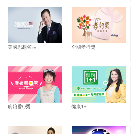
美國思想領袖
全國孝行獎
廚娘香Q秀
健康1+1