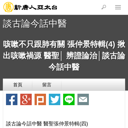
談古論今話中醫
咳嗽不只跟肺有關 張仲景特輯(4) 揪
出咳嗽禍源 醫聖│ 辨證論治│談古論
今話中醫
首頁
留言
談古論今話中醫 醫聖張仲景特輯(四)