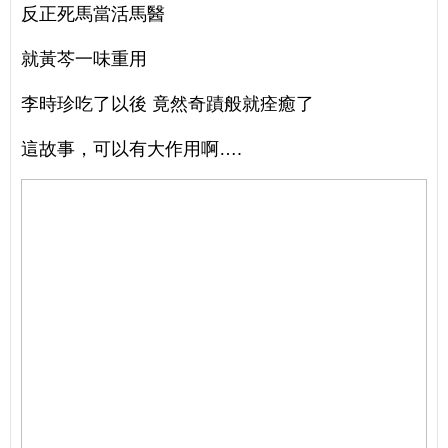
反正死馬當活馬醫
就黃芩一味重用
李時珍吃了以後 竟然奇蹟般就痊癒了
這故事，可以有大作用啊….