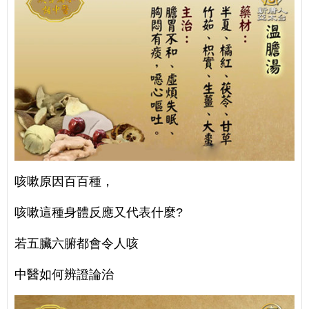
咳嗽原因百百種，
咳嗽這種身體反應又代表什麼?
若五臟六腑都會令人咳
中醫如何辨證論治