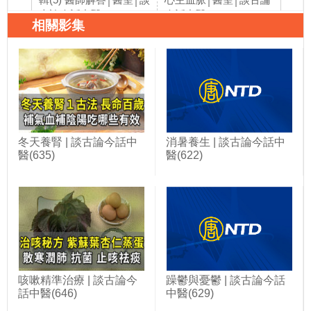
古論今話中醫
今話中醫
相關影集
冬天養腎 | 談古論今話中
消暑養生 | 談古論今話中
醫(635)
醫(622)
咳嗽精準治療 | 談古論今
躁鬱與憂鬱 | 談古論今話
話中醫(646)
中醫(629)