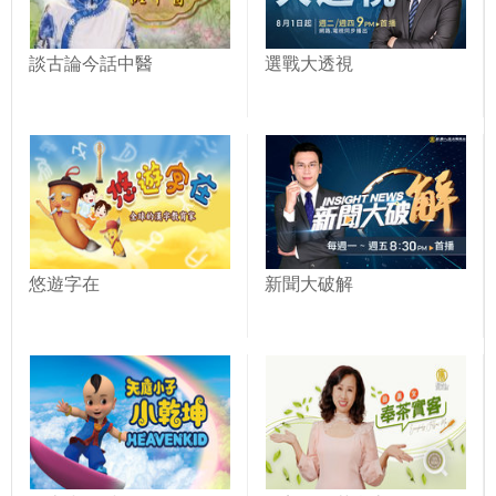
談古論今話中醫
選戰大透視
悠遊字在
新聞大破解