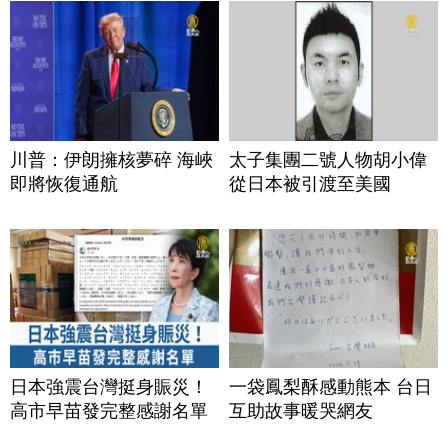
川普：伊朗擁核夢碎 海峽
太子集團二號人物胡小偉
即將恢復通航
從日本被引渡至美國
日本強震台灣挺身賑災！
一袋鳳梨酥感動熊本 台日
高市早苗發完整感謝名單
互助故事暖哭網友