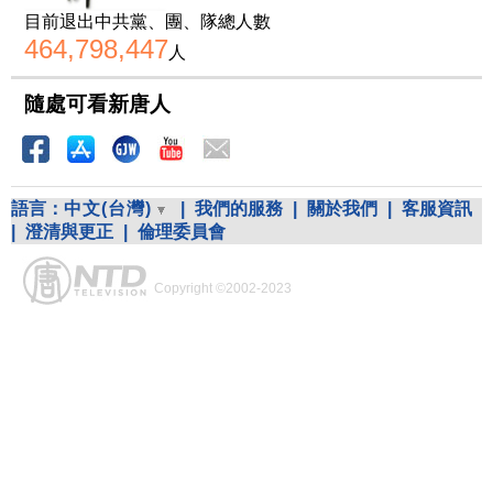
目前退出中共黨、團、隊總人數
464,798,447
人
隨處可看新唐人
語言：
中文(台灣)
|
我們的服務
|
關於我們
|
客服資訊
|
澄清與更正
|
倫理委員會
Copyright ©2002-2023