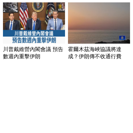
川普戴維營內閣會議 預告
霍爾木茲海峽協議將達
數週內重擊伊朗
成？伊朗傳不收通行費