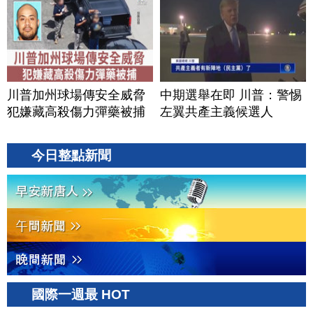
川普加州球場傳安全威脅
中期選舉在即 川普：警惕
犯嫌藏高殺傷力彈藥被捕
左翼共產主義候選人
今日整點新聞
國際一週最 HOT