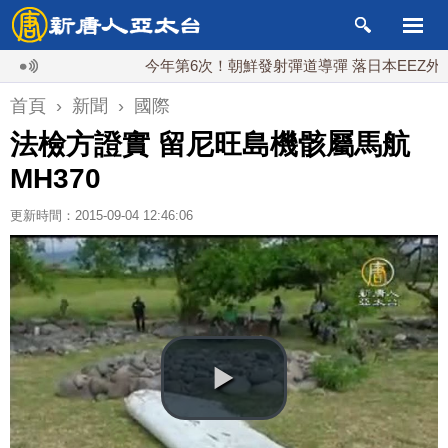
今年第6次！朝鮮發射彈道導彈 落日本EEZ外
首頁
›
新聞
›
國際
法檢方證實 留尼旺島機骸屬馬航
MH370
更新時間：2015-09-04 12:46:06