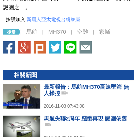
謎團之一。
按讚加入
新唐人亞太電視台粉絲團
馬航
MH370
空難
家屬
|
|
|
相關新聞
最新報告：馬航MH370高速墜海 無
人操控
2016-11-03 07:43:08
馬航失聯2周年 殘骸再現 謎團依舊