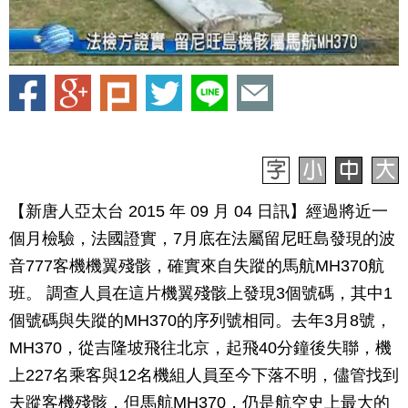
【新唐人亞太台 2015 年 09 月 04 日訊】經過將近一
個月檢驗，法國證實，7月底在法屬留尼旺島發現的波
音777客機機翼殘骸，確實來自失蹤的馬航MH370航
班。 調查人員在這片機翼殘骸上發現3個號碼，其中1
個號碼與失蹤的MH370的序列號相同。去年3月8號，
MH370，從吉隆坡飛往北京，起飛40分鐘後失聯，機
上227名乘客與12名機組人員至今下落不明，儘管找到
夫蹤客機殘骸，但馬航MH370，仍是航空史上最大的