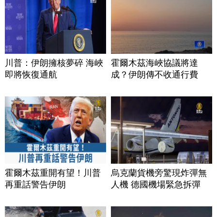
川普：伊朗擁核夢碎 海峽
霍爾木茲海峽協議將達
即將恢復通航
成？伊朗傳不收通行費
霍爾木茲重開有望！川普
烏克蘭貨機旁驚現炸彈無
再重話警告伊朗
人機 德國機場緊急拆彈