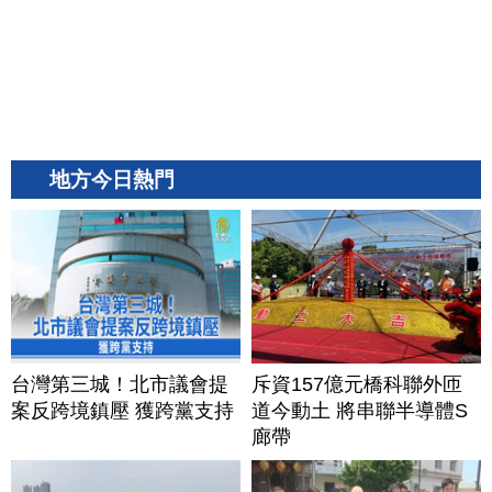
地方今日熱門
台灣第三城！北市議會提
斥資157億元橋科聯外匝
案反跨境鎮壓 獲跨黨支持
道今動土 將串聯半導體S
廊帶