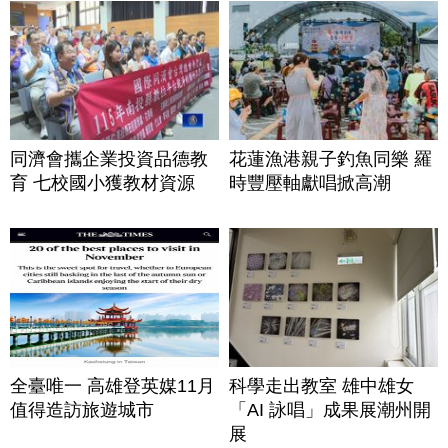
同濟會攜企業投資品德教
花蓮漁港親子釣魚同樂 羅
育 七校國小獲教材資源
時豐壓軸獻唱掀高潮
全臺唯一 高雄登英媒11月
科學走出教室 雄中雄女
值得造訪旅遊城市
「AI 詠唱」成果展潮州開
展