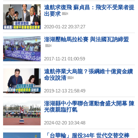
遠航求復飛 蘇貞昌：飛安不受業者提
出要求
2020-01-22 20:37:27
澎湖壓軸馬拉松賽 與法國瓦訥締盟
2017-11-21 01:00:59
遠航停業大烏龍？張綱維十億資金續
命沒說清
2019-12-13 21:58:49
澎湖縣中小學聯合運動會盛大開幕 陳
光復親臨打氣
2024-02-20 10:34:48
「台華輪」服役34年 世代交替交棒