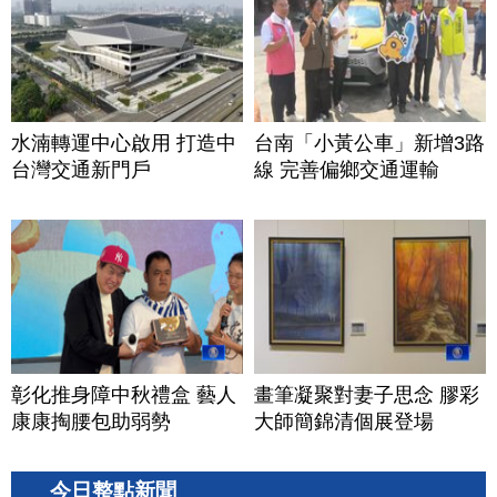
水湳轉運中心啟用 打造中
台南「小黃公車」新增3路
台灣交通新門戶
線 完善偏鄉交通運輸
彰化推身障中秋禮盒 藝人
畫筆凝聚對妻子思念 膠彩
康康掏腰包助弱勢
大師簡錦清個展登場
今日整點新聞