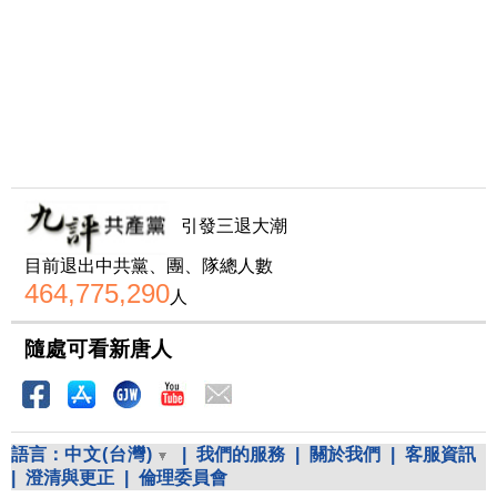
引發三退大潮
目前退出中共黨、團、隊總人數
464,775,290
人
隨處可看新唐人
語言：
中文(台灣)
|
我們的服務
|
關於我們
|
客服資訊
|
澄清與更正
|
倫理委員會