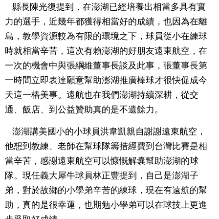
縣長陳光復提到，在澎湖已經培養出相當多具有實
力的選手，近幾年都獲得相當好的成績，也因為在離
島，教學資源較為有限的環境之下，球員從小在練球
時就相當辛苦，這次有賴澎湖的好朋友遠東航空，在
一次的機會中與張綱維董事長談及此事，張董事長第
一時間立即表達願意幫助澎湖推廣棒球才很快促成今
天這一樁美事。遠航也在我們澎湖持續深耕，從交
通、飯店、到公益贊助真的是不遺餘力。
澎湖講美國小的小球員洪韋凱親自謝謝遠東航空，
他想到教練、老師在幫球隊籌措經費到台灣比賽是相
當辛苦，感謝遠東航空可以慷慨解囊幫助澎湖的球
隊。現任義大犀牛球員林正豐提到，自己是澎湖子
弟，對於故鄉的小學弟辛苦的練球，現在有遠航的幫
助，真的是很幸運，也期勉小學弟可以在球技上更進