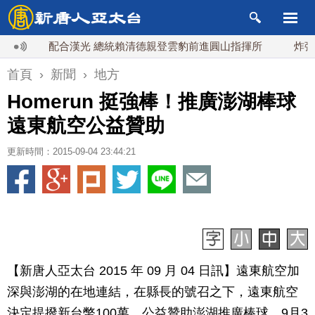
配合漢光 總統賴清德親登雲豹前進圓山指揮所
炸彈無人機
首頁
›
新聞
›
地方
Homerun 挺強棒！推廣澎湖棒球
遠東航空公益贊助
更新時間：2015-09-04 23:44:21
【新唐人亞太台 2015 年 09 月 04 日訊】遠東航空加
深與澎湖的在地連結，在縣長的號召之下，遠東航空
決定提撥新台幣100萬，公益贊助澎湖推廣棒球。9月3