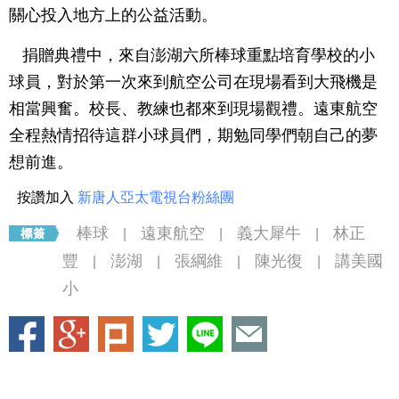
關心投入地方上的公益活動。
捐贈典禮中，來自澎湖六所棒球重點培育學校的小
球員，對於第一次來到航空公司在現場看到大飛機是
相當興奮。校長、教練也都來到現場觀禮。遠東航空
全程熱情招待這群小球員們，期勉同學們朝自己的夢
想前進。
按讚加入
新唐人亞太電視台粉絲團
棒球
遠東航空
義大犀牛
林正
|
|
|
豐
澎湖
張綱維
陳光復
講美國
|
|
|
|
小