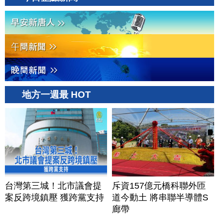
地方一週最 HOT
台灣第三城！北市議會提
斥資157億元橋科聯外匝
案反跨境鎮壓 獲跨黨支持
道今動土 將串聯半導體S
廊帶