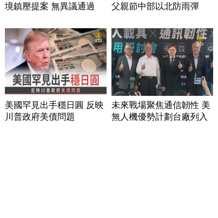
境鎮壓提案 無異議通過
父親節中部以北防雨彈
美國罕見出手穩日圓 反映
未來戰場聚焦通信韌性 美
川普政府美債問題
無人機優勢計劃台廠列入