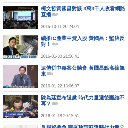
柯文哲黃國昌對談 3萬3千人收看網路
直播
2015-10-11 20:24:04
續推IC產業中資入股 黃國昌：堅決反
對！
2016-01-30 21:56:41
遠傳併中嘉案公聽會 黃國昌點名徐旭
東
2016-01-22 13:06:07
陳為廷宣布退黨 時代力量選後團結不
再？
2016-01-18 20:19:51
反服貿要角 鄭秀玲請辭選時代力量立