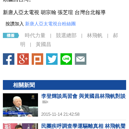
新唐人亞太電視 胡宗翰 張芝瑄 台灣台北報導
按讚加入
新唐人亞太電視台粉絲團
時代力量
競選總部
林飛帆
郝
|
|
|
明
黃國昌
|
相關新聞
李登輝談馬習會 與黃國昌林飛帆對談
2015-11-14 21:42:58
民團疾呼調查學運驅離真相 林飛帆聲