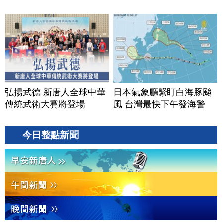
弘揚武德 新唐人全球中華
日本氣象廳緊盯白海豚颱
傳統武術大賽將登場
風 台灣最快下午發海警
今日整點新聞