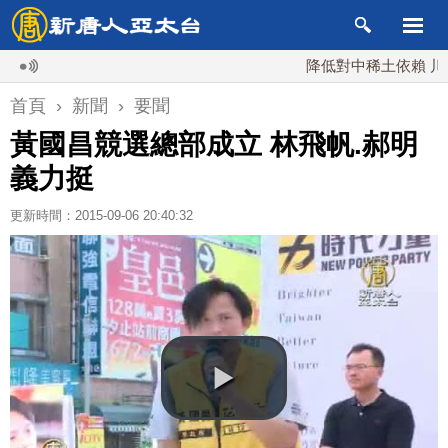
降低對中稀土依賴 川普宣布
首頁
›
新聞
›
要聞
黃國昌競選總部成立 林飛帆.郝明
義力挺
更新時間：2015-09-06 20:40:32