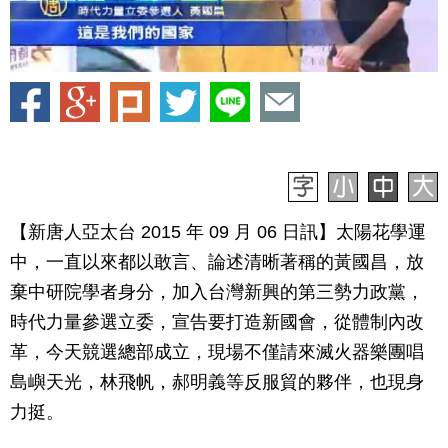
【新唐人亞太台 2015 年 09 月 06 日訊】太陽花學運
中，一直以來都以敢言、論述清晰著稱的黃國昌，放
棄中研院學者身分，加入台灣新興的第三勢力政黨，
時代力量參選立委，宣告要打造新國會，從體制內改
革，今天競選總部成立，現場不僅請來滅火器樂團唱
島嶼天光，林飛帆，郝明義等反服貿的夥伴，也現身
力挺。