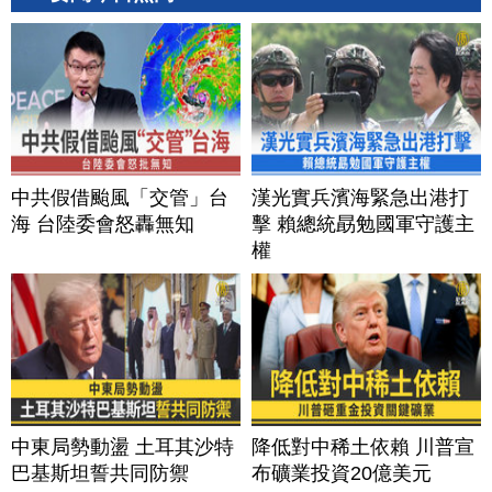
中共假借颱風「交管」台
漢光實兵濱海緊急出港打
海 台陸委會怒轟無知
擊 賴總統勗勉國軍守護主
權
中東局勢動盪 土耳其沙特
降低對中稀土依賴 川普宣
巴基斯坦誓共同防禦
布礦業投資20億美元