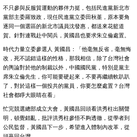
不只參與反服貿運動的夥伴力挺，包括民進黨新北市
黨部主委羅致政，現任民進黨立委田秋堇，原本要角
逐同一個選區的新北市議員沈發惠，都送來花籃道
賀。針對連戰赴中閱兵，黃國昌也要求朱立倫處置。
時代力量立委參選人 黃國昌：「他毫無反省，毫無悔
改，死不認錯這樣的性格，那我相信，除了台灣社會
的輿論對於他的制裁以外，中國國民黨，特別是黨主
席朱立倫先生，你可能要硬起來，不要再繼續軟趴趴
了，對於這樣一個投共的黨員，你要怎麼處置？台灣
社會都睜大眼睛在看」
忙完競選總部成立大會，黃國昌回頭看洪秀柱出關聲
明，頓覺錯亂，批評洪秀柱參悟不夠透徹，從學者到
公民監督，黃國昌下一步，希望進入體制內改革，從
頭贏回台灣。