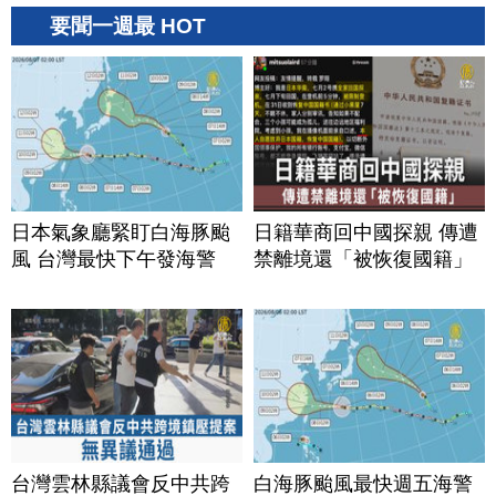
要聞一週最 HOT
日本氣象廳緊盯白海豚颱
日籍華商回中國探親 傳遭
風 台灣最快下午發海警
禁離境還「被恢復國籍」
台灣雲林縣議會反中共跨
白海豚颱風最快週五海警