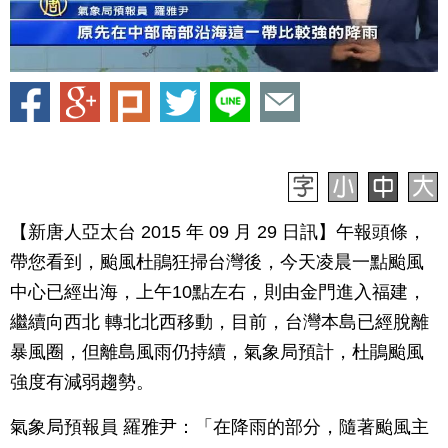
【新唐人亞太台 2015 年 09 月 29 日訊】午報頭條，
帶您看到，颱風杜鵑狂掃台灣後，今天凌晨一點颱風
中心已經出海，上午10點左右，則由金門進入福建，
繼續向西北 轉北北西移動，目前，台灣本島已經脫離
暴風圈，但離島風雨仍持續，氣象局預計，杜鵑颱風
強度有減弱趨勢。
氣象局預報員 羅雅尹：「在降雨的部分，隨著颱風主