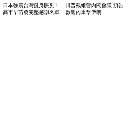
日本強震台灣挺身賑災！
川普戴維營內閣會議 預告
高市早苗發完整感謝名單
數週內重擊伊朗