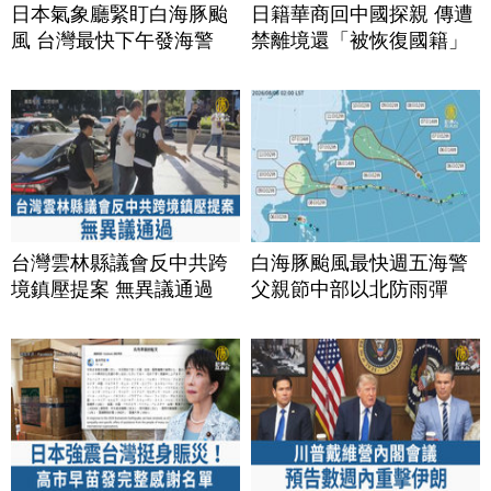
日本氣象廳緊盯白海豚颱
日籍華商回中國探親 傳遭
風 台灣最快下午發海警
禁離境還「被恢復國籍」
台灣雲林縣議會反中共跨
白海豚颱風最快週五海警
境鎮壓提案 無異議通過
父親節中部以北防雨彈