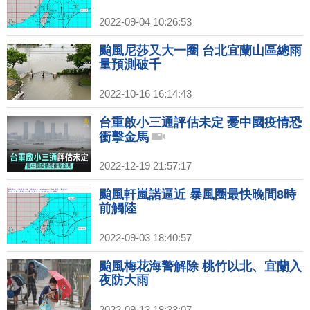
2022-09-04 10:26:53
颱風尼莎又大一圈 台北宜蘭山區總雨
量預測破千
2022-10-16 16:14:43
台重啟小三通評估未定 憂中國疫情恐
衝擊金馬
2022-12-19 21:57:17
颱風軒嵐諾逼近 暴風圈最快晚間8時
前觸陸
2022-09-03 18:40:57
颱風梅花海警解除 桃竹以北、宜蘭入
夜防大雨
2022-09-13 18:33:07