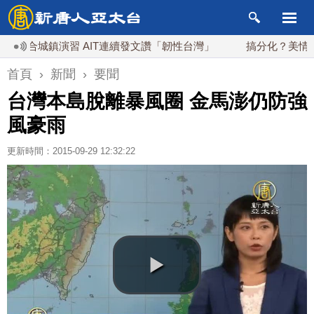
合城鎮演習 AIT連續發文讚「韌性台灣」
搞分化？美情報：普
首頁
›
新聞
›
要聞
台灣本島脫離暴風圈 金馬澎仍防強
風豪雨
更新時間：2015-09-29 12:32:22