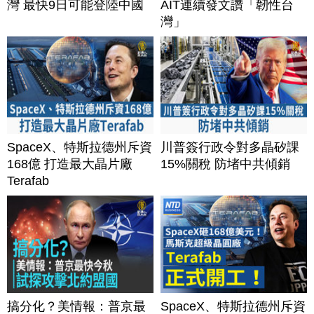
灣 最快9日可能登陸中國
AIT連續發文讚「韌性台
灣」
SpaceX、特斯拉德州斥資
川普簽行政令對多晶矽課
168億 打造最大晶片廠
15%關稅 防堵中共傾銷
Terafab
搞分化？美情報：普京最
SpaceX、特斯拉德州斥資