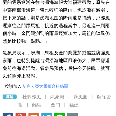
要的雲系逐漸在往台灣海峽跟大陸福建移動，原先在
中部南部沿海這一帶比較強的降雨，也逐漸在減弱，
接下來的話，則是澎湖地區的降雨還是持續，那颱風
逐漸往金門跟馬祖，接近的過程當中，最近這一到兩
個小時，金門觀測到的雨量逐漸加大，馬祖的陣風仍
然是比較強一點點。」
氣象局表示，澎湖、馬祖及金門應嚴加戒備並防強風
豪雨，也特別提醒台灣沿海地區風浪仍大，民眾應避
免前往海邊活動。氣象局預估，最快今天傍晚，就可
以解除陸上警報。
按讚加入
新唐人亞太電視台粉絲團
杜鵑颱風
氣象局
暴風圈
解除警
|
|
|
報
離島
金門
福建
|
|
|