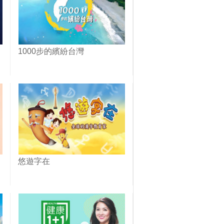
1000步的繽紛台灣
悠遊字在