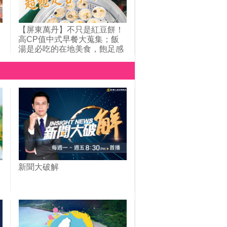
【屏東萬丹】不只是紅豆餅！
高CP值中式早餐大蒐集；飯
湯是必吃的在地美食，飽足感
滿分；萬丹牛肉一條街，早餐
吃牛肉湯是日常；口味眾多的
春捲，用料豐富還能選甜度；
紛
堅持純米漿製作的煎粿，簡單
的古早味不簡單！｜1000步的
繽紛台灣(412)
新聞大破解