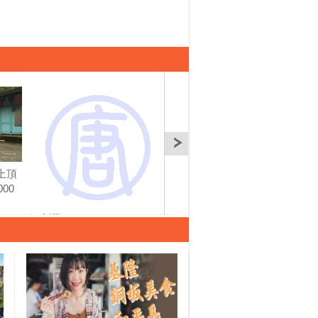
上頂
【雲林西螺】在西螺大
【雲林西螺】逛東市集
【雲
00
橋上喝咖啡．來場文青
吃冠軍牛肉麵．老屋新
故鄉
小旅行│1000步的繽紛
文創│ 1000步的繽紛台
│1
台灣(129)
灣(130)
(131