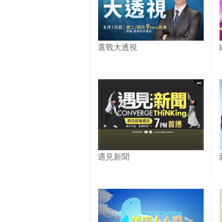
選戰大透視
遇見新聞