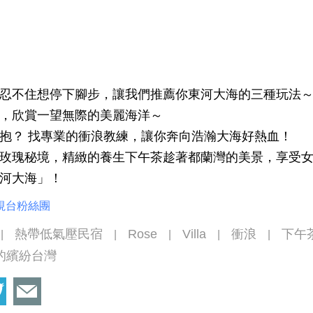
忍不住想停下腳步，讓我們推薦你東河大海的三種玩法
，欣賞一望無際的美麗海洋～
抱？ 找專業的衝浪教練，讓你奔向浩瀚大海好熱血！
玫瑰秘境，精緻的養生下午茶趁著都蘭灣的美景，享受
河大海」！
視台粉絲團
熱帶低氣壓民宿
Rose
Villa
衝浪
下午
|
|
|
|
|
步的繽紛台灣