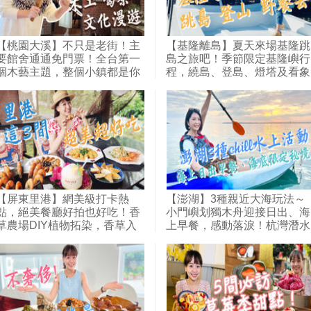
【桃園大溪】不只是老街！主
【基隆離島】夏天來場基隆跳
要館舍通通免門票！全台第一
島之旅吧！季節限定基隆嶼行
個木藝主題，整個小鎮都是你
程，繞島、登島、燈塔及看象
的博物館～跟木匠師傅DIY創
鼻岩，全方位感受無人島嶼魅
意木器；在百年老屋裡沏一壺
力；最近離島不用搭船也能
好茶、聽故事；文青必遊行
到！和平島海水游泳池，邊玩
程！快來趟大溪文化漫遊之旅
水邊野餐，挑戰尋找十大守護
～｜1000步的繽紛台灣(428)
岩～｜1000步的繽紛台灣
(418)
【屏東里港】網美級打卡熱
【澎湖】3種親近大海玩法～
點，絕美餐廳好拍也好吃！香
小門嶼划獨木舟迎接日出、海
草農場DIY植物拓染，香草入
上早餐，感動落淚！杭灣潛水
菜的美食充滿巧思；豬圈改造
海底郵筒秘境寄明信片，種珊
成里港最美麵店，日式房舍內
瑚為海洋保育盡份心力；紅羅
吃平價麻醬麵、黑白切；一秒
村體驗「抱礅」古法捕魚，跟
到峇厘島！南洋風庭園中大啖
著匠師修復石滬，還有魚灶煮
泰國蝦料理～｜1000步的繽紛
小管！｜1000步的繽紛台灣
台灣(413)
(415)