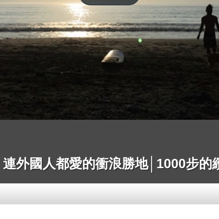
連外國人都愛的衝浪勝地│1000步的繽紛