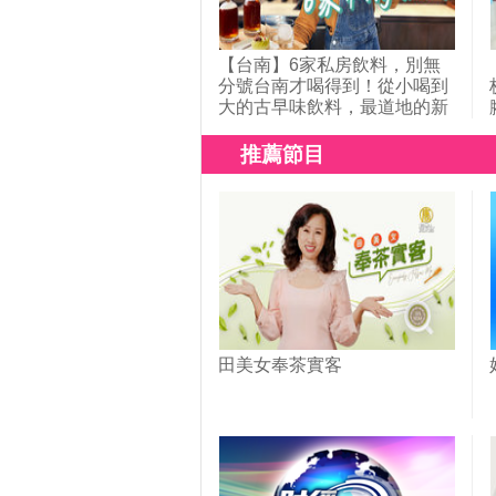
【台南】6家私房飲料，別無
分號台南才喝得到！從小喝到
大的古早味飲料，最道地的新
加坡恐龍美祿冰沙，療癒系的
漢方草本茶，使用茶冰磚的冰
推薦節目
磚茶，獨家冰滴技術的冰萃
茶，威士忌杯裝的台灣高山
茶！｜1000步的繽紛台灣
(439)
田美女奉茶實客