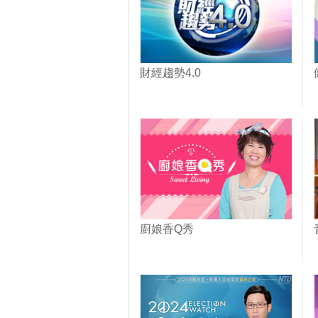
財經趨勢4.0
廚娘香Q秀