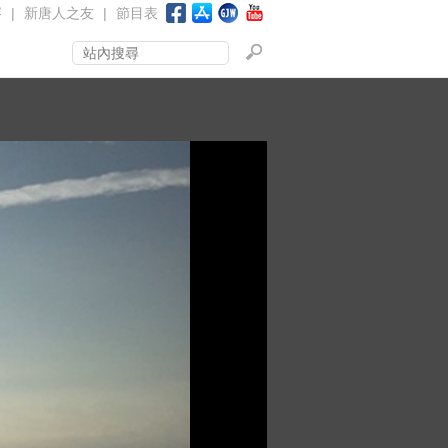
賽
|
新唐人之友
|
節目表