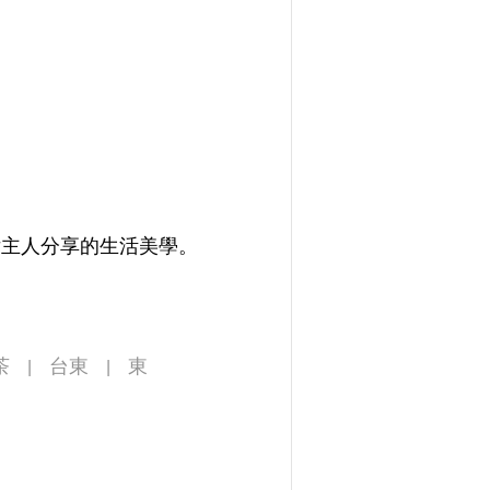
～
女主人分享的生活美學。
茶
台東
東
|
|