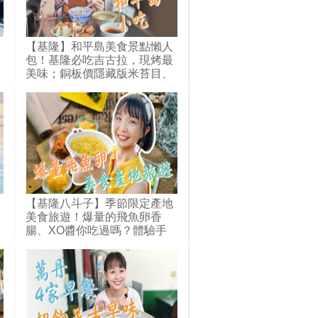
【基隆】和平島美食景點懶人
包！基隆必吃吉古拉，現烤最
美味；銅板價隱藏版米苔目、
鮮肉包，CP值超高！還有在
地美食青苔水餃，紅磚老屋吃
古早味剉冰！｜1000步的繽紛
台灣(419)
【基隆八斗子】季節限定產地
美食旅遊！爆量的飛魚卵香
腸、XO醬你吃過嗎？體驗手
工搓魚卵、灌香腸，整串的海
上黃金太驚人！愛護生態而發
明的草蓆捕魚卵法超厲害，與
海共存的八斗子人最懂海！｜
1000步的繽紛台灣(420)