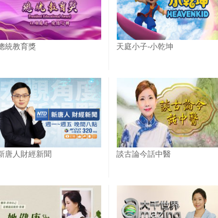
總統教育獎
天庭小子-小乾坤
新唐人財經新聞
談古論今話中醫