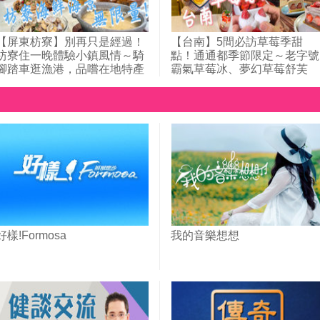
【屏東枋寮】別再只是經過！
【台南】5間必訪草莓季甜
枋寮住一晚體驗小鎮風情～騎
點！通通都季節限定～老字號
腳踏車逛漁港，品嚐在地特產
霸氣草莓冰、夢幻草莓舒芙
吻仔魚料理；50年老字號餐
蕾、超人氣日式草莓大福、巷
廳，大氣又澎湃的海鮮料理在
仔內才知道的草莓千層蛋糕，
這裡！市區高CP值旅店，無
還有入口即化草莓龍鬚糖！草
邊際泳池玩水看夕陽，享受純
莓控別錯過！｜1000步的繽
樸愜意的慢活之旅！｜1000步
台灣(433)
的繽紛台灣(423)
好樣!Formosa
我的音樂想想