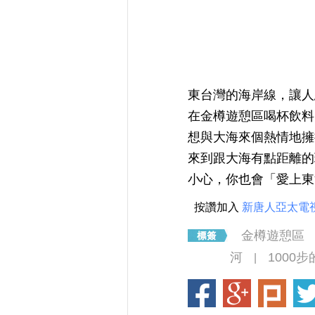
東台灣的海岸線，讓人
在金樽遊憩區喝杯飲料
想與大海來個熱情地擁
來到跟大海有點距離的
小心，你也會「愛上東
按讚加入
新唐人亞太電
金樽遊憩區
河
1000
|