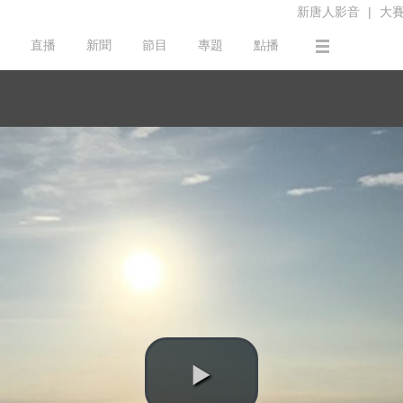
新唐人影音
|
大
直播
新聞
節目
專題
點播