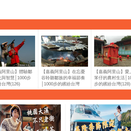
義阿里山】體驗鄒
【嘉義阿里山】在忘憂
【嘉義阿里山】愛
與智慧│1000步
谷聆聽鄒族的幸福節奏
笨仔的農村生活│10
台灣(126)
│1000步的繽紛台灣
步的繽紛台灣(128)
(127)