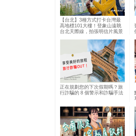
【台北】3種方式打卡台灣最
高地標101大樓！登象山遠眺
台北天際線，拍張明信片風景
照；信義區有老眷村叫四四南
村，復古與摩登的碰撞比煙火
還精彩；電梯直上101樓戶外
觀景台，360度高空俯瞰大台
北！｜1000步的繽紛台灣
(404)
正在規劃您的下次假期嗎？旅
行詐騙的 8 個警示和詐騙手法