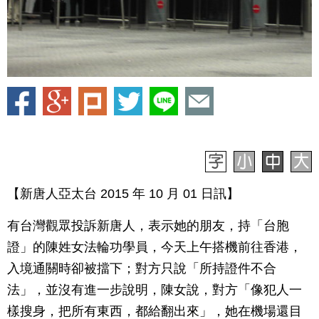
【新唐人亞太台 2015 年 10 月 01 日訊】
有台灣觀眾投訴新唐人，表示她的朋友，持「台胞
證」的陳姓女法輪功學員，今天上午搭機前往香港，
入境通關時卻被擋下；對方只說「所持證件不合
法」，並沒有進一步說明，陳女說，對方「像犯人一
樣搜身，把所有東西，都給翻出來」，她在機場還目