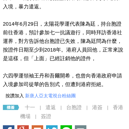
入境，暴力遣返。
2014年6月29日，太陽花學運代表陳為廷，持台胞證
前往香港，預計參加七一抗議遊行，同時拜訪香港社
運界，對方告訴他台胞證已失效，陳為廷問為什麼，
按證件日期至少到2018年。港府人員回他，正常來說
是這樣，但「上面」已經註銷他的證件，
六四學運領袖王丹和吾爾開希，也曾向香港政府申請
入境參加司徒華的告別式，但遭到港府拒絕。
按讚加入
新唐人亞太電視台粉絲團
十一
遣返
台胞證
港簽
香港
|
|
|
|
機場
簽證
|