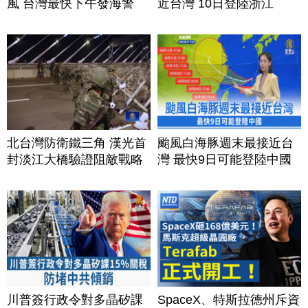
風 台灣最快下午發海警
近台灣 10日登陸浙江
北台灣防衛鐵三角 漢光首
颱風白海豚週末最接近台
封淡江大橋驗證阻敵戰略
灣 最快9日可能登陸中國
川普簽行政令對多晶矽課
SpaceX、特斯拉德州斥資