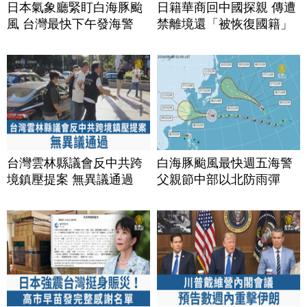
日本氣象廳緊盯白海豚颱
日籍華商回中國探親 傳遭
風 台灣最快下午發海警
禁離境還「被恢復國籍」
台灣雲林縣議會反中共跨
白海豚颱風最快週五海警
境鎮壓提案 無異議通過
父親節中部以北防雨彈