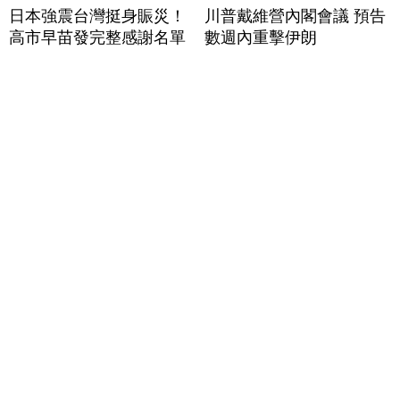
日本強震台灣挺身賑災！
川普戴維營內閣會議 預告
高市早苗發完整感謝名單
數週內重擊伊朗