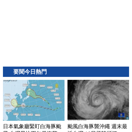
要聞今日熱門
日本氣象廳緊盯白海豚颱
颱風白海豚襲沖繩 週末最