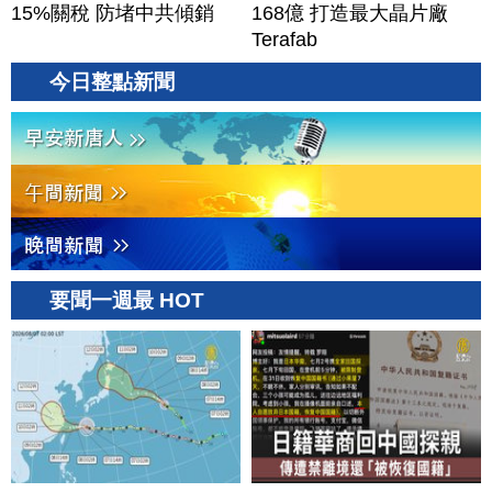
15%關稅 防堵中共傾銷
168億 打造最大晶片廠
Terafab
今日整點新聞
要聞一週最 HOT