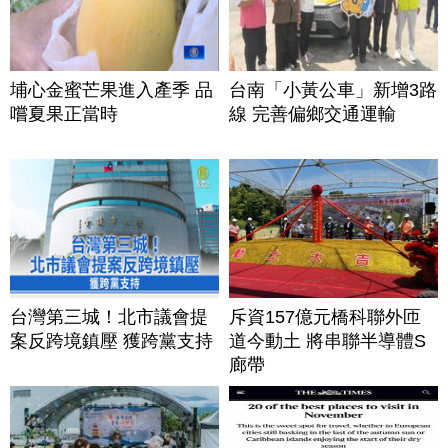
埔心金蜜芒果進入產季 品
台南「小黃公車」新增3路
嚐夏果正當時
線 完善偏鄉交通運輸
台灣第三城！北市議會提
斥資157億元橋科聯外匝
案反跨境鎮壓 獲跨黨支持
道今動土 將串聯半導體S
廊帶