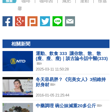
咖啡
咖啡因
減肥
運動
徐嘉
|
|
|
|
馨
相關新聞
運動、飲食 333 讓你散、散、散
(瘦、瘦、瘦)｜談古論今話中醫(333)
2025-03-11 11:50:28
冬天容易胖？《完美女人》3招維持
好身材
2016-01-05 21:25:44
中藥調理 碗公妹減重20多公斤