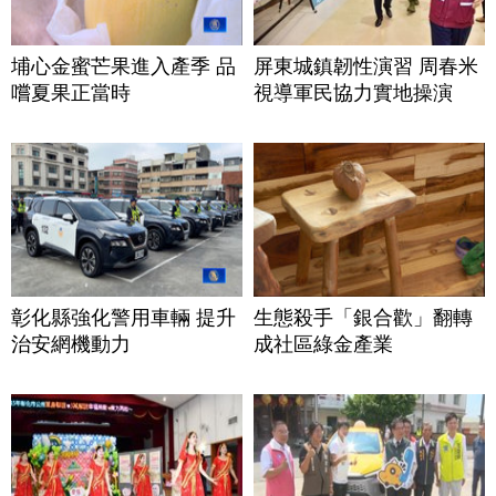
埔心金蜜芒果進入產季 品
屏東城鎮韌性演習 周春米
嚐夏果正當時
視導軍民協力實地操演
彰化縣強化警用車輛 提升
生態殺手「銀合歡」翻轉
治安網機動力
成社區綠金產業