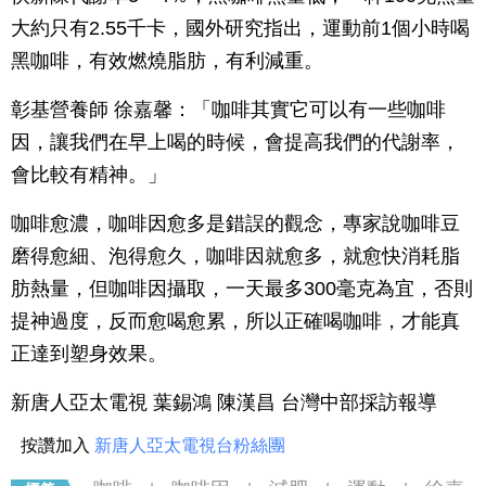
大約只有2.55千卡，國外研究指出，運動前1個小時喝
黑咖啡，有效燃燒脂肪，有利減重。
彰基營養師 徐嘉馨：「咖啡其實它可以有一些咖啡
因，讓我們在早上喝的時候，會提高我們的代謝率，
會比較有精神。」
咖啡愈濃，咖啡因愈多是錯誤的觀念，專家說咖啡豆
磨得愈細、泡得愈久，咖啡因就愈多，就愈快消耗脂
肪熱量，但咖啡因攝取，一天最多300毫克為宜，否則
提神過度，反而愈喝愈累，所以正確喝咖啡，才能真
正達到塑身效果。
新唐人亞太電視 葉錫鴻 陳漢昌 台灣中部採訪報導
按讚加入
新唐人亞太電視台粉絲團