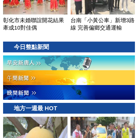
彰化市未婚聯誼開花結果
台南「小黃公車」新增3路
牽成10對佳偶
線 完善偏鄉交通運輸
今日整點新聞
地方一週最 HOT