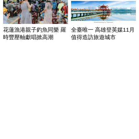
花蓮漁港親子釣魚同樂 羅
全臺唯一 高雄登英媒11月
時豐壓軸獻唱掀高潮
值得造訪旅遊城市