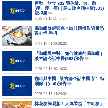
運動、飲食 333 讓你散、散、散
(瘦、瘦、瘦)｜談古論今話中醫(333)
電視版
2025-03-11 11:46:05
喝咖啡舒緩頭痛？咖啡因攝取過量恐
致心悸.手抖
2021-10-01 22:20:03
『咖啡與中醫』如何健康的喝咖啡 |
談古論今話中醫(563)預告
2025-04-18 10:14:33
咖啡與中醫 | 談古論今話中醫 新年特
別節目(sp9)預告
2025-04-17 14:24:32
棉花糖簡易版！人氣零嘴「牛軋糖」