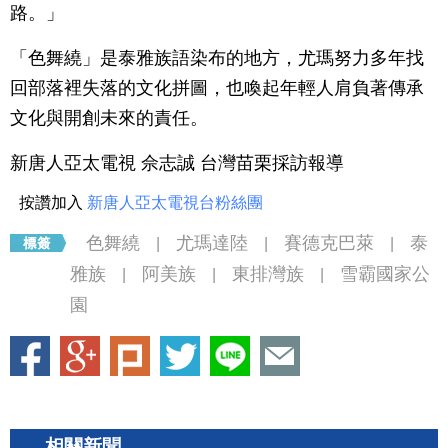
路。」
「色舞繞」是泰雅族語染布的地方，尤瑪努力多年找
回部落裡失落的文化拼圖，也喚起年輕人肩負著傳承
文化與開創未來的責任。
新唐人亞太電視 佘志誠 台灣苗栗採訪報導
按讚加入
新唐人亞太電視台粉絲團
色舞繞
尤瑪達陸
賽德克巴萊
泰
|
|
|
雅族
阿美族
東排灣族
雪霸國家公
|
|
|
園
相關新聞