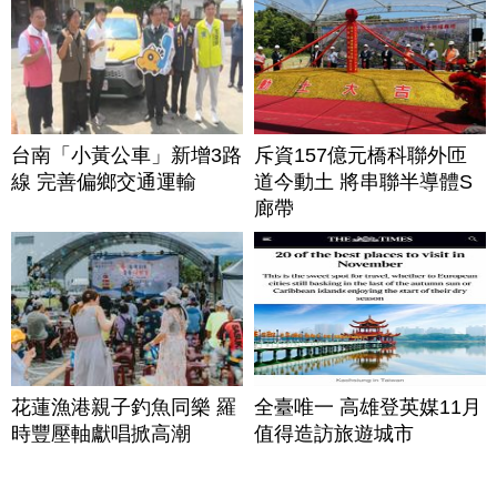
台南「小黃公車」新增3路
斥資157億元橋科聯外匝
線 完善偏鄉交通運輸
道今動土 將串聯半導體S
廊帶
花蓮漁港親子釣魚同樂 羅
全臺唯一 高雄登英媒11月
時豐壓軸獻唱掀高潮
值得造訪旅遊城市