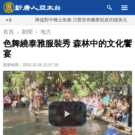
降低對中稀土依賴 川普宣布礦業投資20億美元
中東
首頁
›
新聞
›
地方
色舞繞泰雅服裝秀 森林中的文化饗
宴
更新時間：2015-10-26 21:57:19