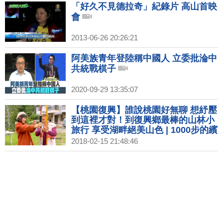
「好久不見德拉奇」紀錄片 高山首映
會
2013-06-26 20:26:21
阿美族青年登陸稱中國人 立委批淪中
共統戰棋子
2020-09-29 13:35:07
【桃園復興】誰說桃園好無聊 想紓壓
到這裡才對！到復興鄉最棒的山林小
旅行 享受湖畔絕美山色 | 1000步的繽
紛台灣(236)
2018-02-15 21:48:46