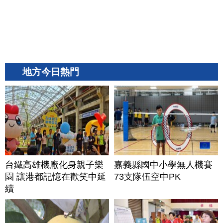
地方今日熱門
台鐵高雄機廠化身親子樂
嘉義縣國中小學無人機賽
園 讓港都記憶在歡笑中延
73支隊伍空中PK
續