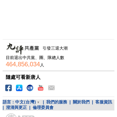
引發三退大潮
目前退出中共黨、團、隊總人數
464,856,034
人
隨處可看新唐人
語言：
中文(台灣)
|
我們的服務
|
關於我們
|
客服資訊
|
澄清與更正
|
倫理委員會