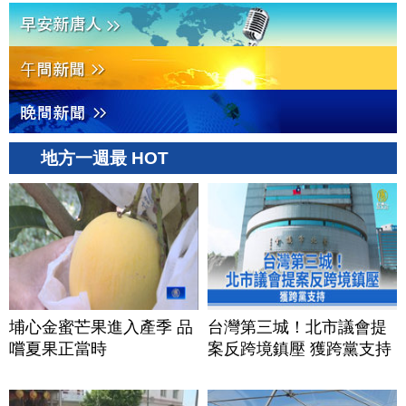
地方一週最 HOT
埔心金蜜芒果進入產季 品
台灣第三城！北市議會提
嚐夏果正當時
案反跨境鎮壓 獲跨黨支持