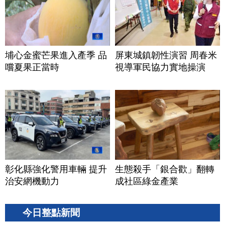
埔心金蜜芒果進入產季 品
屏東城鎮韌性演習 周春米
嚐夏果正當時
視導軍民協力實地操演
彰化縣強化警用車輛 提升
生態殺手「銀合歡」翻轉
治安網機動力
成社區綠金產業
今日整點新聞