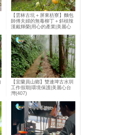
【雲林古坑＋屏東枋寮】麵包
師傅夫婦的無毒柳丁＋斜槓辣
漢戴輝榮|用心的產業|美麗心
台灣(401)
的
【宜蘭員山鄉】雙連埤古水圳
工作假期|環境保護|美麗心台
灣(407)