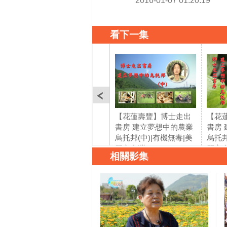
2016-01-07 01:20:19
看下一集
【花蓮壽豐】博士走出
【花
書房 建立夢想中的農業
書房
烏托邦(中)|有機無毒|美
烏托邦
麗心台灣(70)
麗心台
相關影集