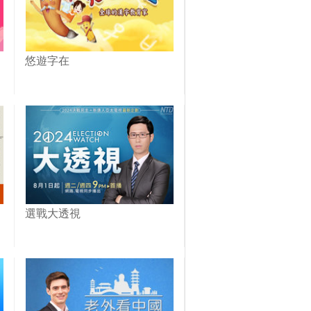
悠遊字在
選戰大透視