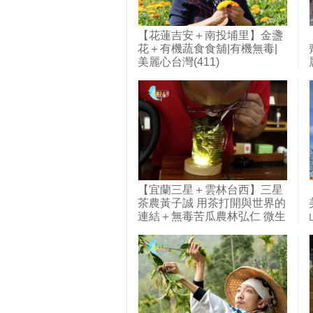
【花蓮吉安＋南投埔里】金盞
花＋有機蔬食食舖|有機無毒|
美麗心台灣(411)
【宜蘭三星＋雲林台西】三星
茶農黃子誠 用茶打開與世界的
連結＋無毒苦瓜農林弘仁 微生
物菌栽培產量增三倍|用心的產
業|美麗心台灣(427)