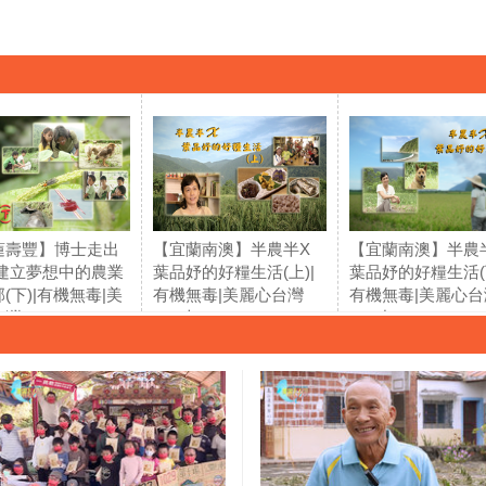
蓮壽豐】博士走出
【宜蘭南澳】半農半X
【宜蘭南澳】半農
 建立夢想中的農業
葉品妤的好糧生活(上)|
葉品妤的好糧生活(下
(下)|有機無毒|美
有機無毒|美麗心台灣
有機無毒|美麗心台
灣(70)
(71)上
(71)中