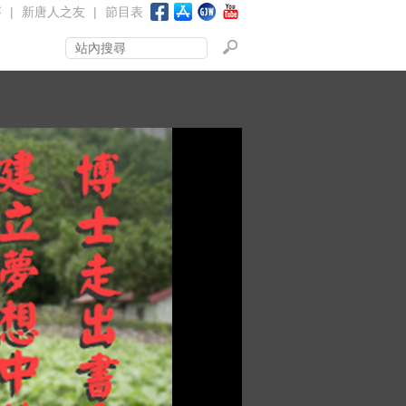
賽
|
新唐人之友
|
節目表