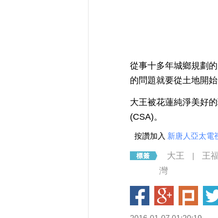
從事十多年城鄉規劃的
的問題就要從土地開始
大王被花蓮純淨美好的
(CSA)。
按讚加入
新唐人亞太電
大王
王
|
灣