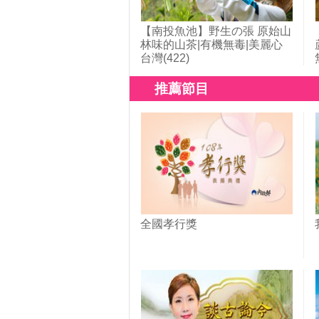
【南投魚池】野生の張 原始山
林味的山茶|有機無毒|美麗心
台灣(422)
推薦節目
全國孝行獎