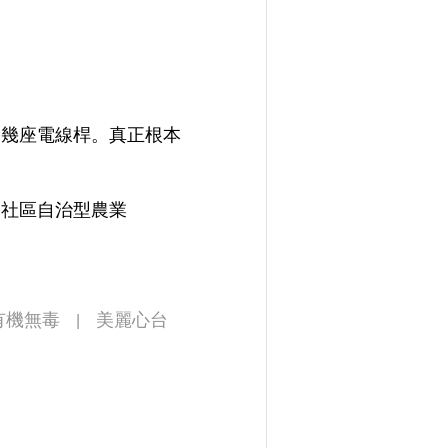
搭幾座電線桿。真正根本
個社區自治型農業
有機無毒
美麗心台
|