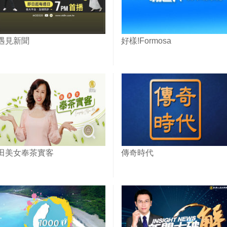
遇見新聞
好樣!Formosa
田美女奉茶實客
傳奇時代