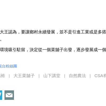
大王認為，要讓鄉村永續發展，並不是引進工業或是多
。
環境吸引駐留，決定從一個菜舖子出發，逐步發展成一
視台粉絲團
福裕
大王菜舖子
山下講堂
自然農法
CSA
|
|
|
|