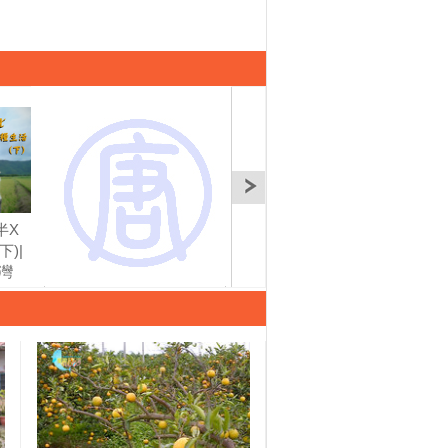
半X
【新北金山】蚯蚓奇緣|
【台東知本】回復社區
【台
)|
有機無毒|美麗心台灣
機能 從孩子的書屋開始
機能
灣
(71)下
（上）|有機無毒|美麗心
（下
台灣(72)上
台灣(