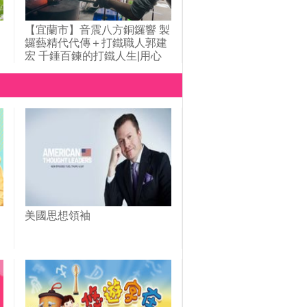
【宜蘭市】音震八方銅鑼響 製
鑼藝精代代傳＋打鐵職人郭建
宏 千錘百鍊的打鐵人生|用心
的產業|美麗心台灣(425)
美國思想領袖