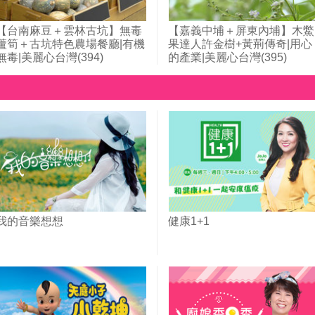
【台南麻豆＋雲林古坑】無毒
【嘉義中埔＋屏東內埔】木鱉
蘆筍＋古坑特色農場餐廳|有機
果達人許金樹+黃荊傳奇|用心
無毒|美麗心台灣(394)
的產業|美麗心台灣(395)
我的音樂想想
健康1+1