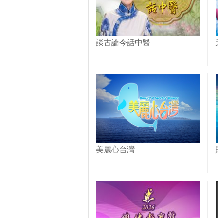
談古論今話中醫
美麗心台灣