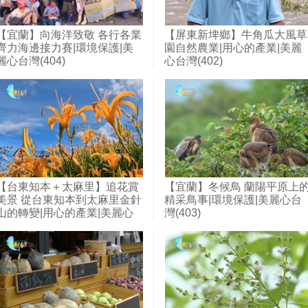
【宜蘭】向海洋致敬 各行各業
【屏東新埤鄉】牛角瓜大風草
齊力海邊接力賽|環境保護|美
園自然農業|用心的產業|美麗
麗心台灣(404)
心台灣(402)
【台東知本＋太麻里】追花賞
【宜蘭】冬候鳥 蘭陽平原上
美景 從台東知本到太麻里金針
精采鳥事|環境保護|美麗心台
山的轉變|用心的產業|美麗心
灣(403)
台灣(391)