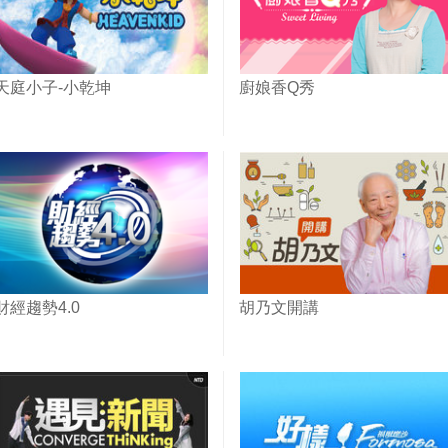
天庭小子-小乾坤
廚娘香Q秀
財經趨勢4.0
胡乃文開講