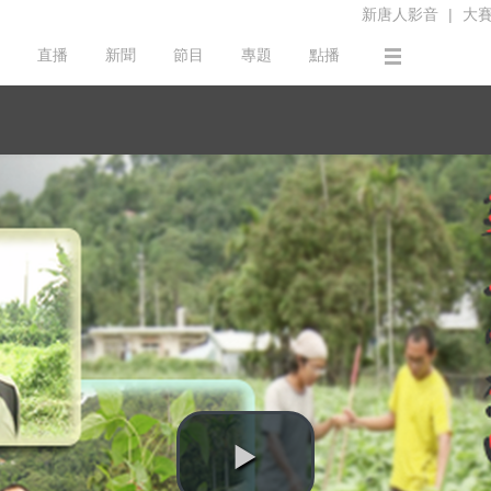
新唐人影音
|
大
直播
新聞
節目
專題
點播