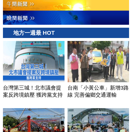
地方一週最 HOT
台灣第三城！北市議會提
台南「小黃公車」新增3路
案反跨境鎮壓 獲跨黨支持
線 完善偏鄉交通運輸