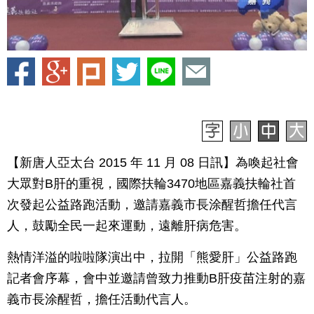
【新唐人亞太台 2015 年 11 月 08 日訊】為喚起社會
大眾對B肝的重視，國際扶輪3470地區嘉義扶輪社首
次發起公益路跑活動，邀請嘉義市長涂醒哲擔任代言
人，鼓勵全民一起來運動，遠離肝病危害。
熱情洋溢的啦啦隊演出中，拉開「熊愛肝」公益路跑
記者會序幕，會中並邀請曾致力推動B肝疫苗注射的嘉
義市長涂醒哲，擔任活動代言人。