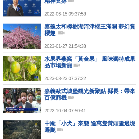
精神支撐
2022-06-15 09:37:58
嘉義太和樟樹湖河津櫻王滿開 夢幻賞
櫻趣
2023-01-27 21:54:38
水果界燕窩「黃金果」 風味獨特成果
品市場新寵
2023-08-23 07:37:22
嘉義歐式城堡觀光新聚點 縣長：帶來
百億商機
2022-10-04 07:50:41
中颱「小犬」來襲 逾萬隻黃頭鷺過境
避颱