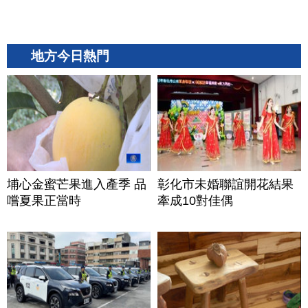
地方今日熱門
埔心金蜜芒果進入產季 品
彰化市未婚聯誼開花結果
嚐夏果正當時
牽成10對佳偶