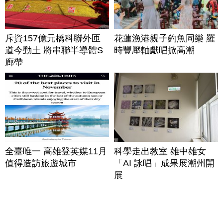
斥資157億元橋科聯外匝
花蓮漁港親子釣魚同樂 羅
道今動土 將串聯半導體S
時豐壓軸獻唱掀高潮
廊帶
全臺唯一 高雄登英媒11月
科學走出教室 雄中雄女
值得造訪旅遊城市
「AI 詠唱」成果展潮州開
展