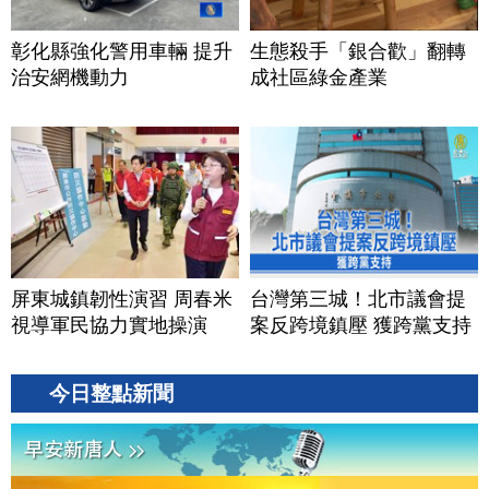
彰化縣強化警用車輛 提升
生態殺手「銀合歡」翻轉
治安網機動力
成社區綠金產業
屏東城鎮韌性演習 周春米
台灣第三城！北市議會提
視導軍民協力實地操演
案反跨境鎮壓 獲跨黨支持
今日整點新聞