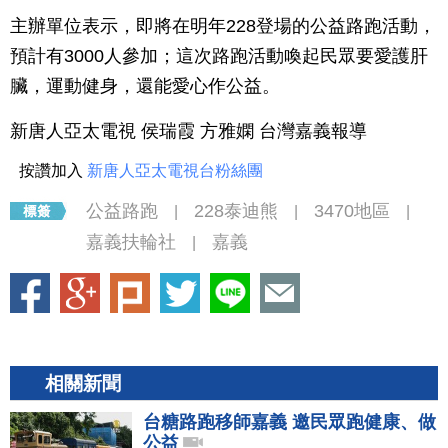
主辦單位表示，即將在明年228登場的公益路跑活動，
預計有3000人參加；這次路跑活動喚起民眾要愛護肝
臟，運動健身，還能愛心作公益。
新唐人亞太電視 侯瑞霞 方雅嫻 台灣嘉義報導
按讚加入
新唐人亞太電視台粉絲團
公益路跑
228泰迪熊
3470地區
|
|
|
嘉義扶輪社
嘉義
|
相關新聞
台糖路跑移師嘉義 邀民眾跑健康、做
公益