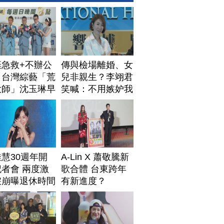
棄急救+不辦公
傳與檢場離婚、女
！台灣綜藝「荒
兒非親生？李翊君
大師」沈玉琳早
笑喊：不用嫉妒我
排身後事
慧30週年開
A-Lin X 蕭敬騰新
者會 兩度激
歌合體 台東跨年
淚崩曝退休時間
有新進度？