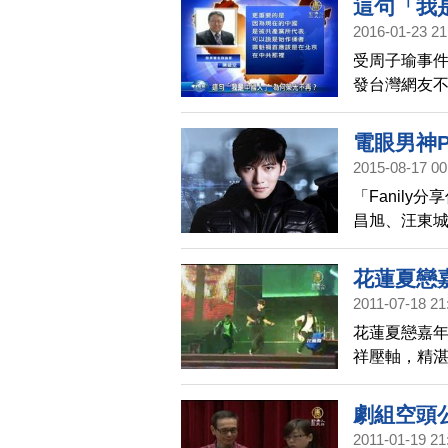
這句「我
2016-01-23 21
受周子瑜事
發台灣網友
同和尊重？
電眼男神
2015-08-17 00
「Fanil
昌旭、汪東城
逐電眼男神
一路奔馳得點
花蓮夏戀
2011-07-18 21
花蓮夏戀嘉年
祥壓軸，精湛
翻花蓮的夜晚
劇組空頭公
2011-01-19 21