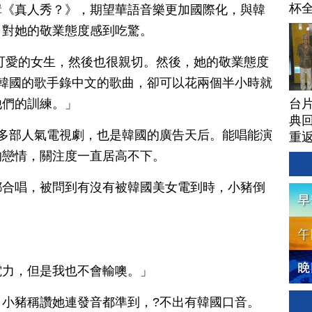
杯
輯《真人秀？》，期望華語音樂更加國際化，與韓
，對她的敬業態度感到吃驚。
可愛的女生，然後也很親切。然後，她的敬業態度
韓國的歌手錄中文的歌曲，卻可以花兩個半小時就
台
他們的訓練。」
典回
多部人氣電視劇，也是韓國的廣告天后。能唱能演
重
的戀情，關注度一直居高不下。
都合唱，被問到有沒有被韓國美女電到時，小豬倒
電力，但是我也不會輸噢。」
小豬稱讚她連發音都準到，?不出有韓國口音。