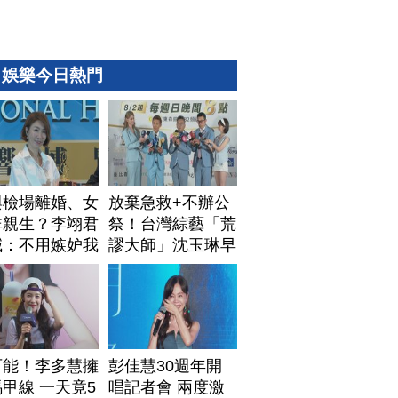
娛樂今日熱門
與檢場離婚、女
放棄急救+不辦公
非親生？李翊君
祭！台灣綜藝「荒
喊：不用嫉妒我
謬大師」沈玉琳早
安排身後事
可能！李多慧擁
彭佳慧30週年開
甲線 一天竟5
唱記者會 兩度激