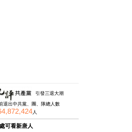
引發三退大潮
前退出中共黨、團、隊總人數
64,872,424
人
處可看新唐人