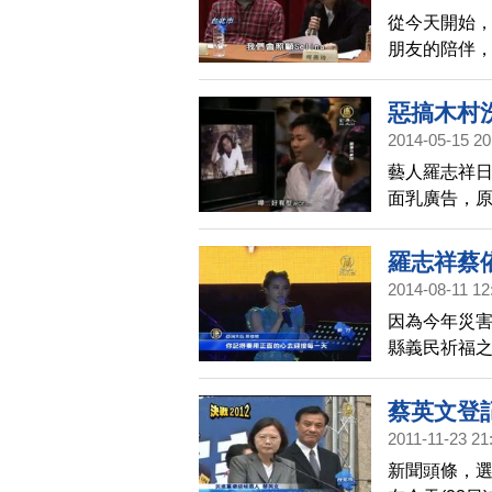
從今天開始，
朋友的陪伴，相
身的求償之
馬上有中國的
惡搞木村
劇組，根本
2014-05-15 20
藝人羅志祥日
面乳廣告，
祥，卻反其
羅志祥蔡
2014-08-11 12
因為今年災害
縣義民祈福
特別更改歌
蔡英文登
2011-11-23 21
新聞頭條，選