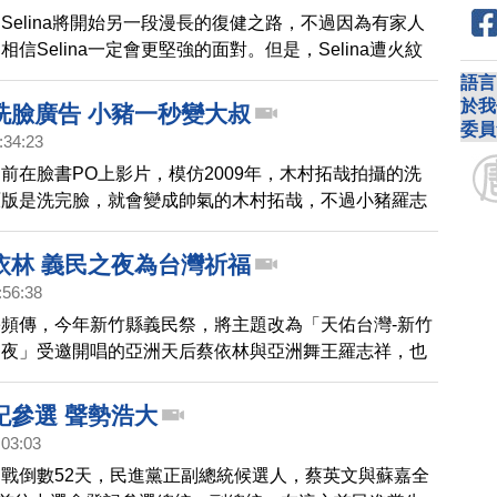
Selina將開始另一段漫長的復健之路，不過因為有家人
信Selina一定會更堅強的面對。但是，Selina遭火紋
路，卻是到現在仍然不明朗，甚至在今天出院記者會後，
語言
媒體人在微博上說，讓Selina遭到爆破浩劫的這個中國
於我
洗臉廣告 小豬一秒變大叔
委員
就是個空頭公司。
:34:23
前在臉書PO上影片，模仿2009年，木村拓哉拍攝的洗
原版是洗完臉，就會變成帥氣的木村拓哉，不過小豬羅志
道而行，洗完臉，變成光頭大叔。
依林 義民之夜為台灣祈福
:56:38
頻傳，今年新竹縣義民祭，將主題改為「天佑台灣-新竹
之夜」受邀開唱的亞洲天后蔡依林與亞洲舞王羅志祥，也
單，希望能透過歌聲獻上自己最深的祝福。
記參選 聲勢浩大
:03:03
戰倒數52天，民進黨正副總統候選人，蔡英文與蘇嘉全