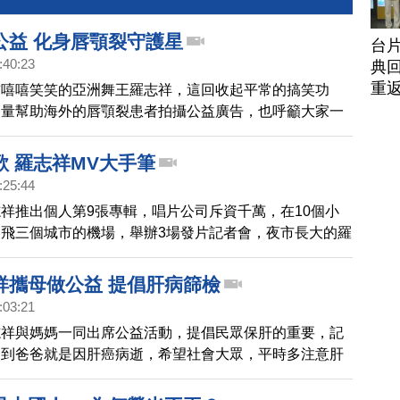
公益 化身唇顎裂守護星
台
:40:23
典回
重
前嘻嘻笑笑的亞洲舞王羅志祥，這回收起平常的搞笑功
力量幫助海外的唇顎裂患者拍攝公益廣告，也呼籲大家一
力量，幫助有需要的人 。
歌 羅志祥MV大手筆
:25:44
祥推出個人第9張專輯，唱片公司斥資千萬，在10個小
飛三個城市的機場，舉辦3場發片記者會，夜市長大的羅
最期待吃到的飛機美食，是道地的台灣滷肉飯。
祥攜母做公益 提倡肝病篩檢
:03:21
志祥與媽媽一同出席公益活動，提倡民眾保肝的重要，記
提到爸爸就是因肝癌病逝，希望社會大眾，平時多注意肝
要失去後，才懂得珍惜。