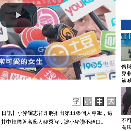
傳
兒
笑
月 18 日訊】小豬羅志祥即將推出第11張個人專輯，這
不
。其中韓國著名藝人裴秀智，讓小豬讚不絕口。
有馬