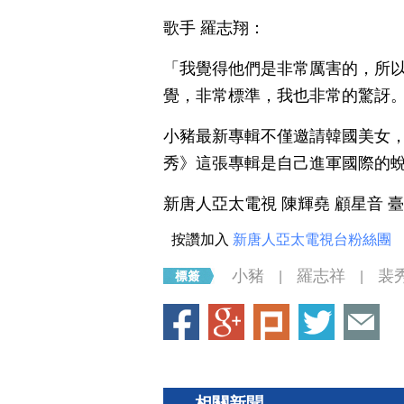
歌手 羅志翔：
「我覺得他們是非常厲害的，所以
覺，非常標準，我也非常的驚訝
小豬最新專輯不僅邀請韓國美女，
秀》這張專輯是自己進軍國際的
新唐人亞太電視 陳輝堯 顧星音 
按讚加入
新唐人亞太電視台粉絲團
小豬
羅志祥
裴
|
|
相關新聞