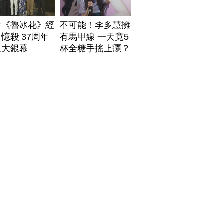
片《魯冰花》經
不可能！李多慧擁
憶殺 37周年
有馬甲線 一天竟5
返大銀幕
杯全糖手搖上癮？