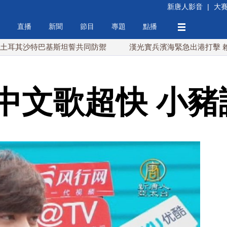
新唐人影音
|
大
直播
新聞
節目
專題
點播
特巴基斯坦誓共同防禦
漢光實兵濱海緊急出港打擊 賴總統勗勉
中文歌超快 小豬