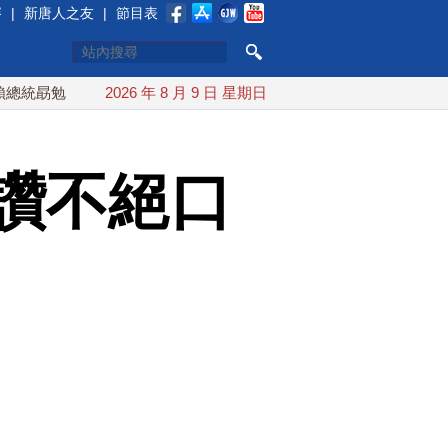
賽
|
新唐人之友
|
節目表
國軍守護主權
2026 年 8 月 9 日 星期日
中共假借颱風「交管」台海 台陸委會怒轟無知
讚不絕口