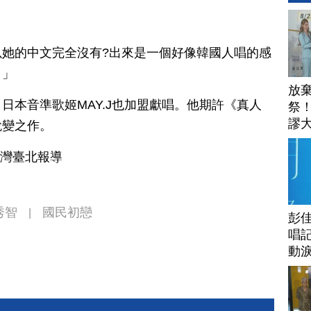
她的中文完全沒有?出來是一個好像韓國人唱的感
。」
放
日本音準歌姬MAY.J也加盟獻唱。他期許《真人
祭
謬
蛻變之作。
安
臺灣臺北報導
秀智
國民初戀
|
彭佳
唱記
動