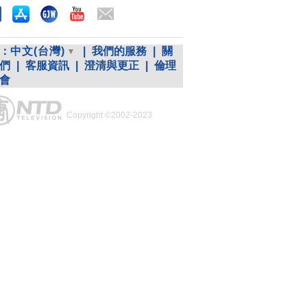
：
中文(台灣)
|
我們的服務
|
關
們
|
客服資訊
|
澄清與更正
|
倫理
會
Copyright ©2002-2023