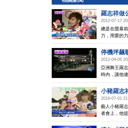
羅志祥做
2012-07-17 20
總是在螢幕
力，用愛的
起來發揮小小
停機坪飆
2012-04-05 20
亞洲舞王羅志
時內，讓他連
志祥說，他
小豬羅志
2016-07-01 21
藝人小豬羅
者會上，他
病篩檢，不