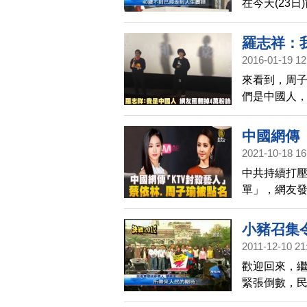
在今天(23
在蔡英文競
勢浩大，蔡
羅志祥：
2016-01-19 12
來看到，周
們是中國人
臉書粉絲團人
中國網傳「
2021-10-18 16
中共持續打壓
單」，網友發
一共有1,3
國的KTV真
小豬召集
2011-12-10 21
歡迎回來，
緊張倒數，
進黨總統候