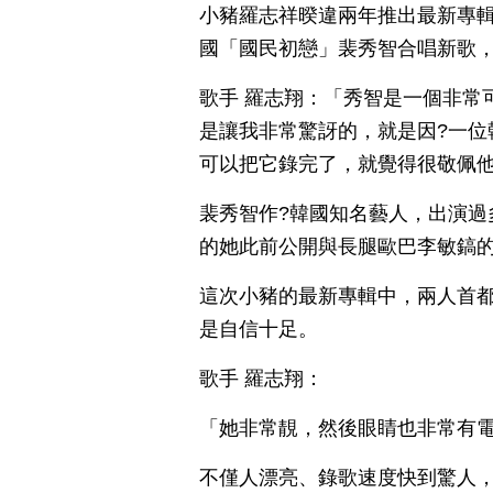
小豬羅志祥暌違兩年推出最新專
國「國民初戀」裴秀智合唱新歌
歌手 羅志翔：「秀智是一個非常
是讓我非常驚訝的，就是因?一位
可以把它錄完了，就覺得很敬佩
裴秀智作?韓國知名藝人，出演過
的她此前公開與長腿歐巴李敏鎬
這次小豬的最新專輯中，兩人首
是自信十足。
歌手 羅志翔：
「她非常靚，然後眼睛也非常有
不僅人漂亮、錄歌速度快到驚人，