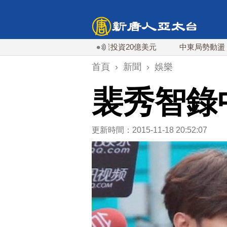
稀土依賴 川普宣布礦業投資20億美元
中東局勢動盪 土耳其沙
首頁
›
新聞
›
娛樂
裴秀智錄
更新時間：2015-11-18 20:52:07