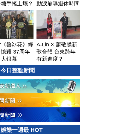
全糖手搖上癮？
動淚崩曝退休時間
片《魯冰花》經
A-Lin X 蕭敬騰新
憶殺 37周年
歌合體 台東跨年
返大銀幕
有新進度？
今日整點新聞
娛樂一週最 HOT