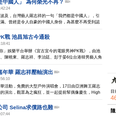
是中國人」 為何榮光不再？
:42:24
件波及，台灣藝人羅志祥的一句「我們都是中國人」，引
不滿。曾經是令人自豪的中國人身份，為甚麼不再受到認
我們的分析報導。
PK戰 池昌旭古今通殺
:18:41
y分享你」娛樂平台舉辦《宜古宜今的電眼男神PK戰》，由池
、陳曉東、羅志祥、李治廷、彭于晏6位台港韓男藝人角
寶座！最後由《奇皇后》裡白淨俊秀君王扮演者池昌旭，
，以1881票當選最強電眼男神！
嘉年華 羅志祥壓軸演出
:56:10
華活動，免費的大型戶外演唱會，17日由亞洲舞王羅志
目
的演出，觀眾為之瘋狂，並一起提前幫偶像慶生，High
4
 。
司 Selina求償路也難
隨
:07:44