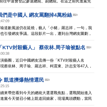
日)前往中選會登記參選總統、副總統。在這之前民進黨先
選總部進行造勢活動，現場支持者人手一隻小豬撲滿，聲
英文還發表一段感性的演說。
我們是中國人 網友罵翻掉4萬粉絲
:47:09
子瑜道歉風波仍在延燒，藝人「小豬」羅志祥，一句，我
，也引發網友爭議。這段影片一出，遭到台灣網友圍剿，
數在短短12小時總共掉了4萬粉絲。
KTV封殺藝人」 蔡依林.周子瑜被點名
:00:38
演藝圈，近日中國網友流傳一份「KTV封殺藝人名
現蔡依林、周子瑜、羅志祥、柯震東、許志安等47人，
76首歌在KTV被下架。之後更有多位網友發文指稱，現在中
的已經點不到蔡依林的歌了，引起熱議。
令 凱道擠爆熱情選民
:25:15
繼續來帶您看到今天的總統大選選戰焦點，選戰開始進入
民進黨今天號召小豬上凱道回娘家，現場萬頭鑽動，當民
選人蔡英文出現時，民眾搖動手中的小豬，相當壯觀，蔡