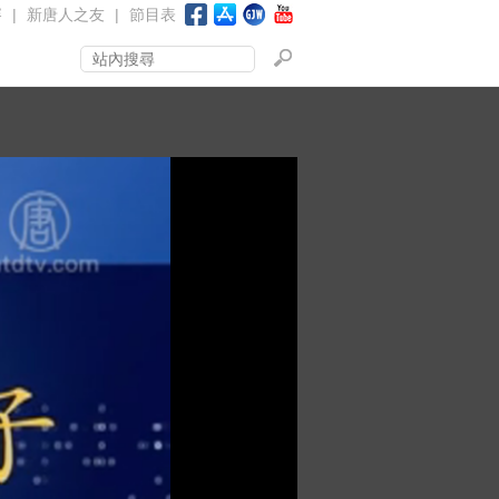
賽
|
新唐人之友
|
節目表