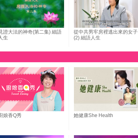
見證大法的神奇(第二集) 細語
從中共男牢房裡逃出來的女子
人生
(2) 細語人生
廚娘香Q秀
她健康She Health