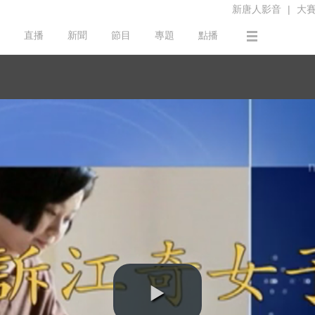
新唐人影音
|
大
直播
新聞
節目
專題
點播