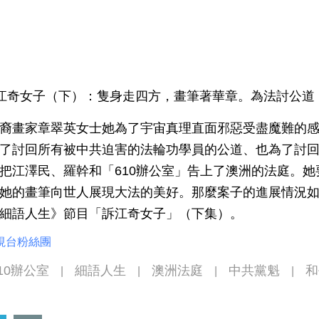
) 訴江奇女子（下）：隻身走四方，畫筆著華章。為法討公
裔畫家章翠英女士她為了宇宙真理直面邪惡受盡魔難的
了討回所有被中共迫害的法輪功學員的公道、也為了討
把江澤民、羅幹和「610辦公室」告上了澳洲的法庭。
她的畫筆向世人展現大法的美好。那麼案子的進展情況
《細語人生》節目「訴江奇女子」（下集）。
視台粉絲團
10辦公室
細語人生
澳洲法庭
中共黨魁
和
|
|
|
|