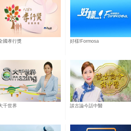
全國孝行獎
好樣!Formosa
大千世界
談古論今話中醫