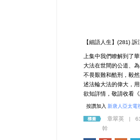
【細語人生】(281
上集中我們瞭解到了華
大法在世間的公道、為
不畏艱難和酷刑，毅然
述法輪大法的偉大，用
欲知詳情，敬請收看
按讚加入
新唐人亞太電
章翠英
6
|
幹