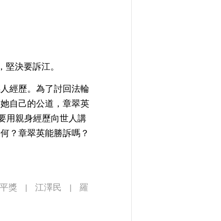
道，堅決要訴江。
感人經歷。為了討回法輪
回她自己的公道，章翠英
她要用親身經歷向世人講
如何？章翠英能勝訴嗎？
平獎
江澤民
羅
|
|