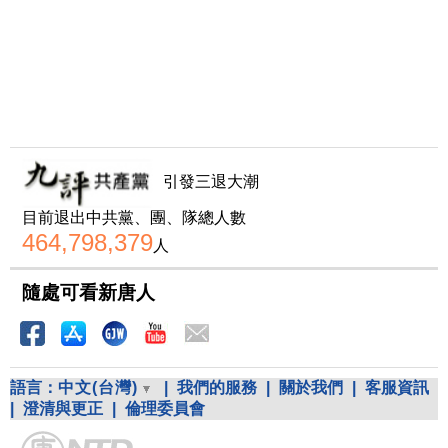
引發三退大潮
目前退出中共黨、團、隊總人數
464,798,379
人
隨處可看新唐人
語言：
中文(台灣)
|
我們的服務
|
關於我們
|
客服資訊
|
澄清與更正
|
倫理委員會