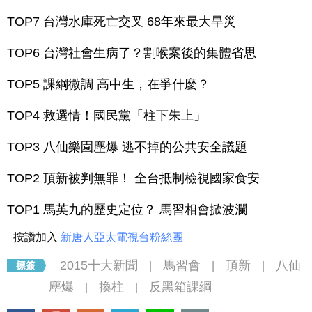
TOP7 台灣水庫死亡交叉 68年來最大旱災
TOP6 台灣社會生病了？割喉案後的集體省思
TOP5 課綱微調 高中生，在爭什麼？
TOP4 救選情！國民黨「柱下朱上」
TOP3 八仙樂園塵爆 逃不掉的公共安全議題
TOP2 頂新被判無罪！ 全台抵制檢視國家食安
TOP1 馬英九的歷史定位？ 馬習相會掀波瀾
按讚加入
新唐人亞太電視台粉絲團
2015十大新聞
馬習會
頂新
八仙
|
|
|
塵爆
換柱
反黑箱課綱
|
|