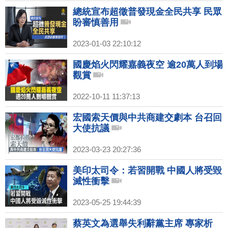
總統宣布超徵普發現金全民共享 民眾
盼審慎善用
2023-01-03 22:10:12
國慶焰火閃耀嘉義夜空 逾20萬人到場
觀賞
2022-10-11 11:37:13
宏國索天價與中共商建交劇本 台召回
大使抗議
2023-03-23 20:27:36
美印太司令：若習開戰 中國人將受毀
滅性衝擊
2023-05-25 19:44:39
蔡英文為選舉失利辭黨主席 專家析