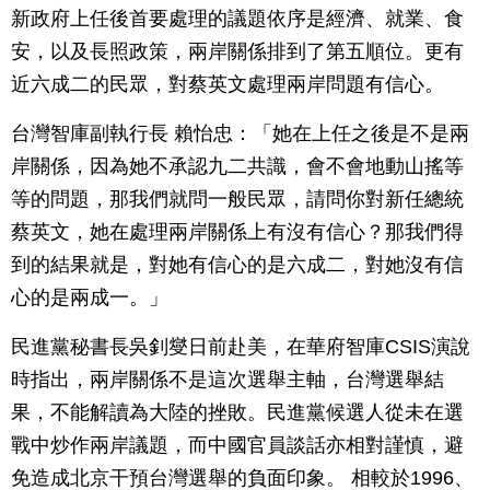
新政府上任後首要處理的議題依序是經濟、就業、食
安，以及長照政策，兩岸關係排到了第五順位。更有
近六成二的民眾，對蔡英文處理兩岸問題有信心。
台灣智庫副執行長 賴怡忠：「她在上任之後是不是兩
岸關係，因為她不承認九二共識，會不會地動山搖等
等的問題，那我們就問一般民眾，請問你對新任總統
蔡英文，她在處理兩岸關係上有沒有信心？那我們得
到的結果就是，對她有信心的是六成二，對她沒有信
心的是兩成一。」
民進黨秘書長吳釗燮日前赴美，在華府智庫CSIS演說
時指出，兩岸關係不是這次選舉主軸，台灣選舉結
果，不能解讀為大陸的挫敗。民進黨候選人從未在選
戰中炒作兩岸議題，而中國官員談話亦相對謹慎，避
免造成北京干預台灣選舉的負面印象。 相較於1996、