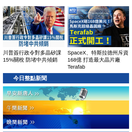
川普簽行政令對多晶矽課
SpaceX、特斯拉德州斥資
15%關稅 防堵中共傾銷
168億 打造最大晶片廠
Terafab
今日整點新聞