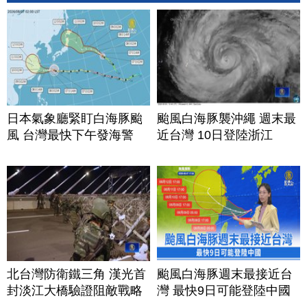
日本氣象廳緊盯白海豚颱
颱風白海豚襲沖繩 週末最
風 台灣最快下午發海警
近台灣 10日登陸浙江
北台灣防衛鐵三角 漢光首
颱風白海豚週末最接近台
封淡江大橋驗證阻敵戰略
灣 最快9日可能登陸中國