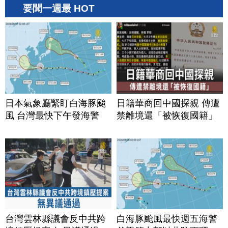
要聞一週最 HOT
日本氣象廳緊盯白海豚颱
日籍華商回中國探親 傳遭
風 台灣最快下午發海警
禁離境還「被恢復國籍」
台灣雲林縣議會反中共跨
白海豚颱風最快週五海警