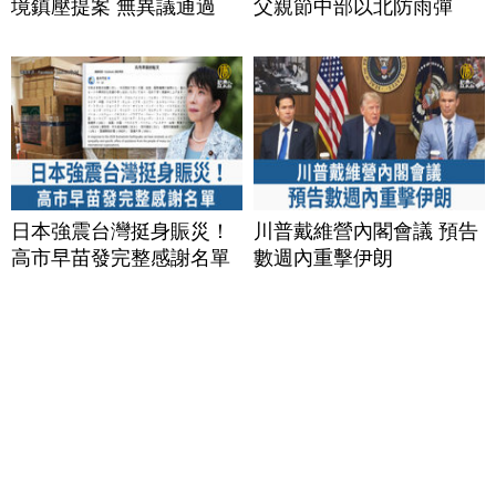
境鎮壓提案 無異議通過
父親節中部以北防雨彈
日本強震台灣挺身賑災！
川普戴維營內閣會議 預告
高市早苗發完整感謝名單
數週內重擊伊朗