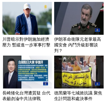
川普暗示對伊朗施加經濟
伊朗革命衛隊元老掌最高
壓力 暫緩進一步軍事打擊
國安會 內鬥升級影響談
判？
長崎矮化台灣遭質疑 台代
德黑蘭等七城掀抗議 聚焦
表籲勿淪中共法律戰
生計問題和處決事件