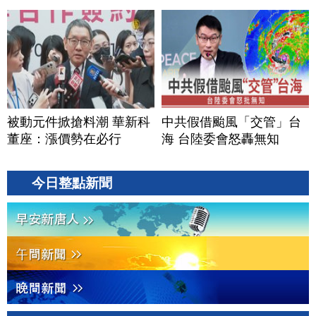
被動元件掀搶料潮 華新科
中共假借颱風「交管」台
董座：漲價勢在必行
海 台陸委會怒轟無知
今日整點新聞