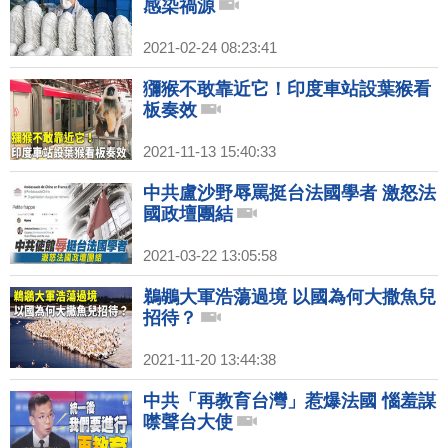
感染禍源
2021-02-24 08:23:41
獼猴不敢靠近它！印度車站設葉猴看
板奏效
2021-11-13 15:40:33
中共盧沙野辱罵挺台法國學者 激怒法
國政壇團結
2021-03-22 13:05:58
鵜鶘大軍浩蕩過境 以國為何大撒魚兒
招待？
2021-11-20 13:44:38
中共「再教育台灣」惹爆法國 惱羞謀
噤聲台大使