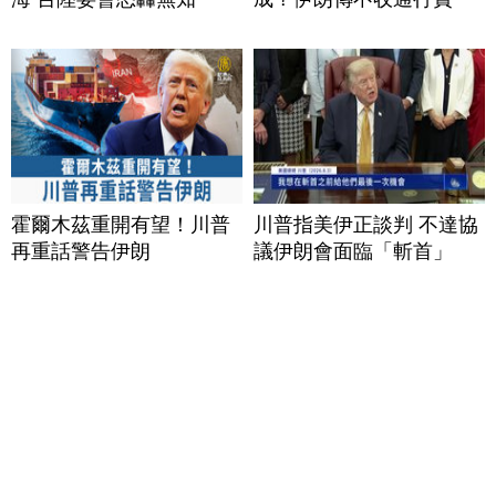
霍爾木茲重開有望！川普
川普指美伊正談判 不達協
再重話警告伊朗
議伊朗會面臨「斬首」