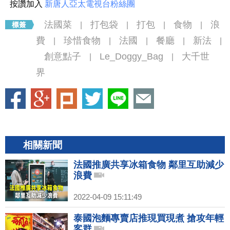
按讚加入
新唐人亞太電視台粉絲團
法國菜
打包袋
打包
食物
浪
|
|
|
|
費
珍惜食物
法國
餐廳
新法
|
|
|
|
|
創意點子
Le_Doggy_Bag
大千世
|
|
界
相關新聞
法國推廣共享冰箱食物 鄰里互助減少
浪費
2022-04-09 15:11:49
泰國泡麵專賣店推現買現煮 搶攻年輕
客群