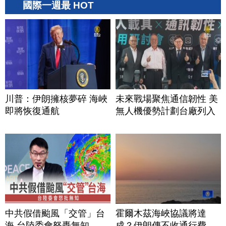
國際一週最 HOT
川普：伊朗擁核夢碎 海峽
未來戰場聚焦通信韌性 美
即將恢復通航
無人機優勢計劃台廠列入
中共假借颱風「交管」台
霍爾木茲海峽協議將達
海 台陸委會怒轟無知
成？伊朗傳不收通行費