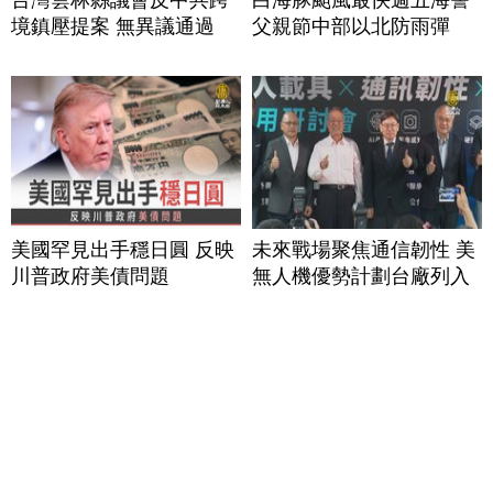
境鎮壓提案 無異議通過
父親節中部以北防雨彈
美國罕見出手穩日圓 反映
未來戰場聚焦通信韌性 美
川普政府美債問題
無人機優勢計劃台廠列入