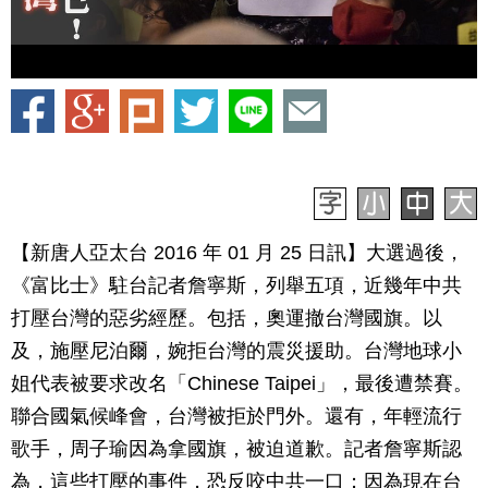
【新唐人亞太台 2016 年 01 月 25 日訊】大選過後，
《富比士》駐台記者詹寧斯，列舉五項，近幾年中共
打壓台灣的惡劣經歷。包括，奧運撤台灣國旗。以
及，施壓尼泊爾，婉拒台灣的震災援助。台灣地球小
姐代表被要求改名「Chinese Taipei」，最後遭禁賽。
聯合國氣候峰會，台灣被拒於門外。還有，年輕流行
歌手，周子瑜因為拿國旗，被迫道歉。記者詹寧斯認
為，這些打壓的事件，恐反咬中共一口；因為現在台