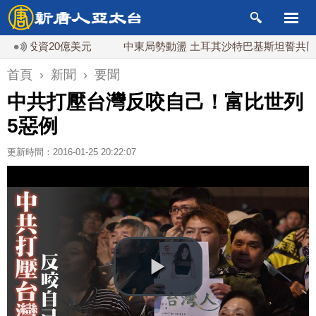
投資20億美元
中東局勢動盪 土耳其沙特巴基斯坦誓共同防禦
首頁
›
新聞
›
要聞
中共打壓台灣反咬自己！富比世列
5惡例
更新時間：2016-01-25 20:22:07