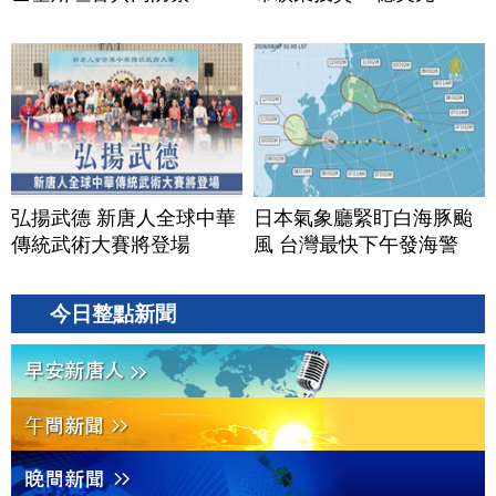
弘揚武德 新唐人全球中華
日本氣象廳緊盯白海豚颱
傳統武術大賽將登場
風 台灣最快下午發海警
今日整點新聞