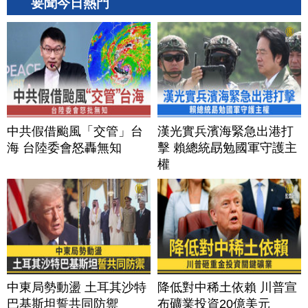
要聞今日熱門
中共假借颱風「交管」台
漢光實兵濱海緊急出港打
海 台陸委會怒轟無知
擊 賴總統勗勉國軍守護主
權
中東局勢動盪 土耳其沙特
降低對中稀土依賴 川普宣
巴基斯坦誓共同防禦
布礦業投資20億美元