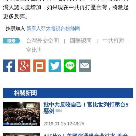
灣人認同度增加，如果現在中共再打壓台灣，將激起
更多反彈。
按讚加入
新唐人亞太電視台粉絲團
台灣外交空間
國際認同
中共打壓
|
|
|
富比世
相關新聞
批中共反咬自己！富比世列打壓台5
惡例
2016-01-25 12:46:25