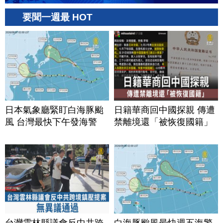
要聞一週最 HOT
日本氣象廳緊盯白海豚颱
日籍華商回中國探親 傳遭
風 台灣最快下午發海警
禁離境還「被恢復國籍」
台灣雲林縣議會反中共跨
白海豚颱風最快週五海警