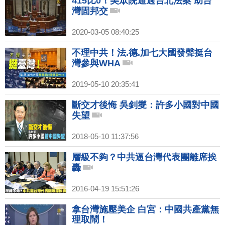
415比0！美眾院通過台北法案 助台
灣固邦交
2020-03-05 08:40:25
不理中共！法.德.加七大國發聲挺台
灣參與WHA
2019-05-10 20:35:41
斷交才後悔 吳釗燮：許多小國對中國
失望
2018-05-10 11:37:56
層級不夠？中共逼台灣代表團離席挨
轟
2016-04-19 15:51:26
拿台灣施壓美企 白宮：中國共產黨無
理取鬧！