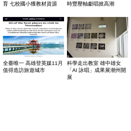
育 七校國小獲教材資源
時豐壓軸獻唱掀高潮
全臺唯一 高雄登英媒11月
科學走出教室 雄中雄女
值得造訪旅遊城市
「AI 詠唱」成果展潮州開
展