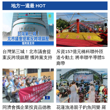
地方一週最 HOT
台灣第三城！北市議會提
斥資157億元橋科聯外匝
案反跨境鎮壓 獲跨黨支持
道今動土 將串聯半導體S
廊帶
同濟會攜企業投資品德教
花蓮漁港親子釣魚同樂 羅