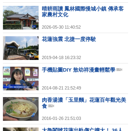
晴耕雨讀 鳳林國際慢城小鎮 傳承客
家農村文化
2026-05-30 11:40:52
花蓮強震 北捷一度停駛
2019-04-18 16:23:32
手機貼圖DIY 敖幼祥漫畫輕鬆學
2014-08-21 21:52:49
肉香湯濃「玉里麵」花蓮百年觀光美
食
2016-01-26 21:51:03
太魯閣號花蓮出軌傷亡擴大！ 36人