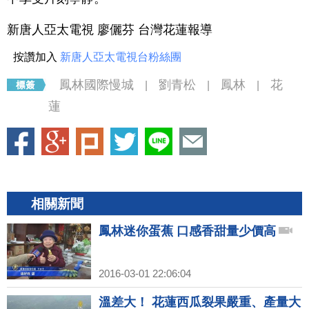
新唐人亞太電視 廖儷芬 台灣花蓮報導
按讚加入
新唐人亞太電視台粉絲團
鳳林國際慢城
劉青松
鳳林
花
|
|
|
蓮
相關新聞
鳳林迷你蛋蕉 口感香甜量少價高
2016-03-01 22:06:04
溫差大！ 花蓮西瓜裂果嚴重、產量大