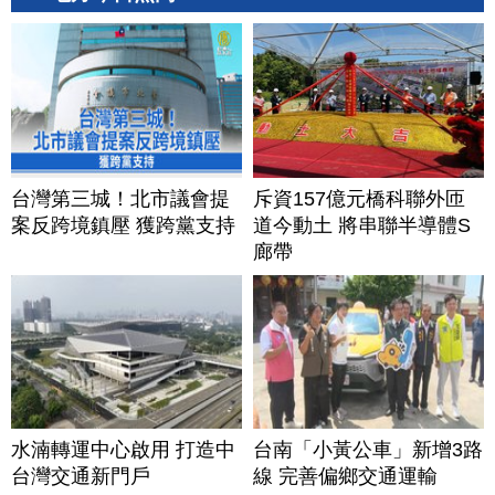
台灣第三城！北市議會提
斥資157億元橋科聯外匝
案反跨境鎮壓 獲跨黨支持
道今動土 將串聯半導體S
廊帶
水湳轉運中心啟用 打造中
台南「小黃公車」新增3路
台灣交通新門戶
線 完善偏鄉交通運輸