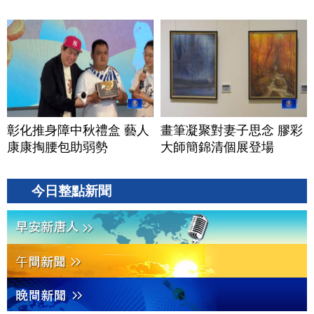
彰化推身障中秋禮盒 藝人
畫筆凝聚對妻子思念 膠彩
康康掏腰包助弱勢
大師簡錦清個展登場
今日整點新聞