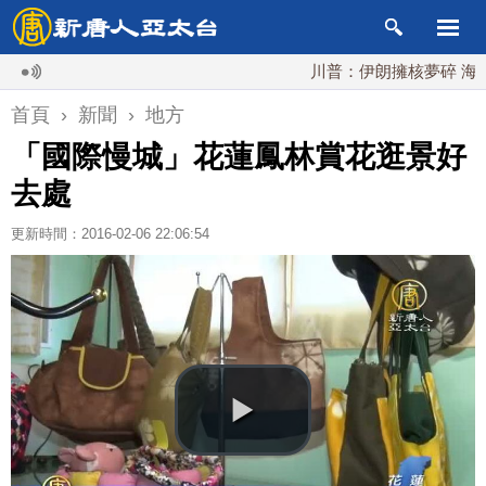
川普：伊朗擁核夢碎 海峽即將
首頁
›
新聞
›
地方
「國際慢城」花蓮鳳林賞花逛景好
去處
更新時間：2016-02-06 22:06:54