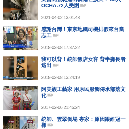
OCHA.72人受困
2021-04-02 13:01:48
感謝台灣！東京地鐵司機排假來台當
志工
2018-03-08 17:37:22
我可以背！統帥飯店女客 背半癱長者
逃出
2018-02-08 13:24:19
阿美族工藝家 用原民服飾傳承部落文
化
2017-02-06 21:45:24
統帥、雲翠倒塌 專家：原因跟維冠一
樣