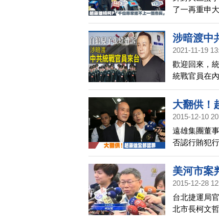
了一再重申
風季來臨，
涉暗渡中
2021-11-19 13
歡迎回來，
統戰官員在
結，依台灣地
調查，中國
大翻供！
台幣2000
2015-12-10 20
中。檢警另
遠雄集團董事
旅行社安排
否認行賄犯
些中國人士
審獲判無罪
發聲明表示
美河市案
新竹市府並
2015-12-28 12
台北捷運局官
北市長柯文