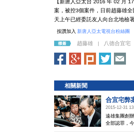
【新唐人亞太台 2016 年 02 
案，被控3個案件，日前趙藤雄全
天上午已經委託友人向台北地檢
按讚加入
新唐人亞太電視台粉絲團
趙藤雄
八德合宜宅
|
相關新聞
合宜宅弊案
2015-12-31 13
遠雄集團創
全部認罪，今
繳公庫2億）