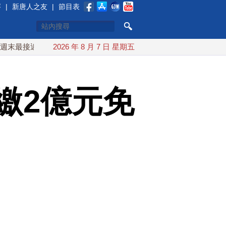
賽
|
新唐人之友
|
節目表
近台灣 最快9日可能登陸中國
2026 年 8 月 7 日 星期五
台灣漢光首結合城鎮演習 AIT
繳2億元免