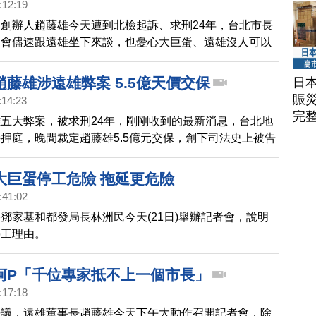
:12:19
創辦人趙藤雄今天遭到北檢起訴、求刑24年，台北市長
，會儘速跟遠雄坐下來談，也憂心大巨蛋、遠雄沒人可以
雄則表示，會配合調查，集團的決策以及營運，不會受到
藤雄涉遠雄弊案 5.5億天價交保
日
賑
:14:23
完
五大弊案，被求刑24年，剛剛收到的最新消息，台北地
押庭，晚間裁定趙藤雄5.5億元交保，創下司法史上被告
高紀錄。
大巨蛋停工危險 拖延更危險
:41:02
鄧家基和都發局長林洲民今天(21日)舉辦記者會，說明
停工理由。
柯P「千位專家抵不上一個市長」
:17:18
爭議，遠雄董事長趙藤雄今天下午大動作召開記者會，除