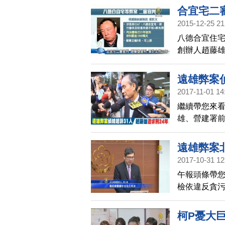
年，但他涉
合宜宅二審
2015-12-25 21
八德合宜住宅
創辦人趙藤雄
縣長葉世文判
訴。而今天趙
遠雄弊案偵
2017-11-01 14
繼續帶您來
雄、營建署前
依圖利罪、貪
刑。
遠雄弊案北
2017-10-31 12
午報頭條帶您
檢依違反貪
北市議員周勝
柯P憂大