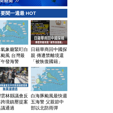
要聞一週最 HOT
本氣象廳緊盯白
日籍華商回中國探
颱風 台灣最
親 傳遭禁離境還
下午發海警
「被恢復國籍」
灣雲林縣議會反
白海豚颱風最快週
共跨境鎮壓提案
五海警 父親節中
異議通過
部以北防雨彈