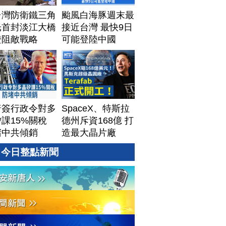
台灣防衛鐵三角
颱風白海豚週末最
光首封淡江大橋
接近台灣 最快9日
證阻敵戰略
可能登陸中國
普簽行政令對多
SpaceX、特斯拉
課15%關稅
德州斥資168億 打
堵中共傾銷
造最大晶片廠
Terafab
今日整點新聞