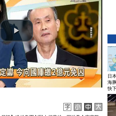
日
海豚
快