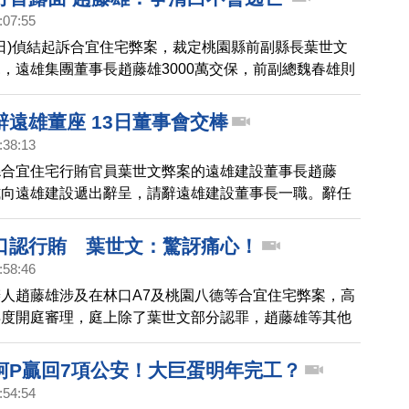
:07:55
5日)偵結起訴合宜住宅弊案，裁定桃園縣前副縣長葉世文
，遠雄集團董事長趙藤雄3000萬交保，前副總魏春雄則
交保。羈押兩個月後首度露面，趙藤雄臉上神情輕鬆許
方起訴書指他賄賂官員，再將成本轉嫁給弱勢民眾，成就
辭遠雄董座 13日董事會交棒
趙藤雄表示是誤解。還強調公司有不少業務待他統籌，絕
:38:13
縣合宜住宅行賄官員葉世文弊案的遠雄建設董事長趙藤
式向遠雄建設遞出辭呈，請辭遠雄建設董事長一職。辭任
4日；遠雄表示，遠雄將於8月13日召開董事會推選新任董
是由趙藤雄長子趙文嘉將接棒。
口認行賄 葉世文：驚訝痛心！
:58:46
人趙藤雄涉及在林口A7及桃園八德等合宜住宅弊案，高
再度開庭審理，庭上除了葉世文部分認罪，趙藤雄等其他
罪，請求從輕量刑，予以緩刑。對於今天趙藤雄說全部認
示，感到非常的訝異和痛心。全案將在12月25日下午4
柯P贏回7項公安！大巨蛋明年完工？
:54:54