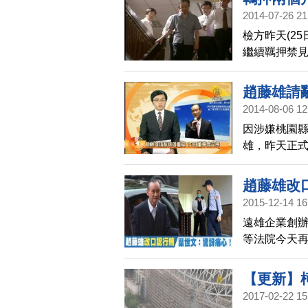
2014-07-26 21
檢方昨天(2
繼續羈押禁見
以五百萬元
多。對於檢
趙藤雄請
開發霸業，
2014-08-06 12
不會逃亡。
因涉嫌桃園
雄，昨天正
日期寫8月1
事長，預計
趙藤雄改
2015-12-14 16
遠雄企業創辦
等法院今天
人都全部認
罪，葉世文表
【更新】
點宣判。
2017-02-22 15