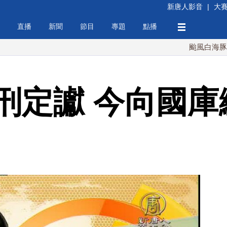
新唐人影音
|
大
直播
新聞
節目
專題
點播
颱風白海豚週末最接
刑定讞 今向國庫