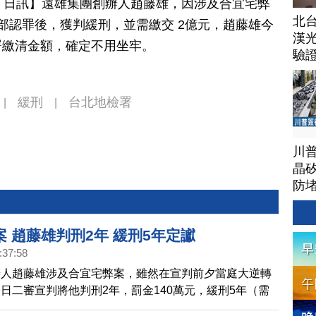
月 17 日訊】遠雄集團創辦人趙藤雄，因涉及合宜宅弊
北
部認罪後，獲判緩刑，並需繳交 2億元，趙藤雄今
漢
署繳清金額，確定不用坐牢。
驗
緩刑
台北地檢署
|
|
川
晶矽
防
 趙藤雄判刑2年 緩刑5年定讞
:37:58
辦人趙藤雄涉及合宜宅弊案，雖然在宣判前夕當庭大逆轉
日二審宣判將他判刑2年，罰金140萬元，緩刑5年（需
，全案定讞。同案被告、前營建署長葉世文則被重判21