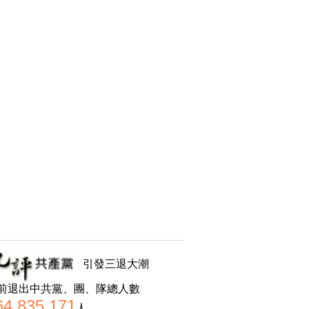
引發三退大潮
前退出中共黨、團、隊總人數
64,835,171
人