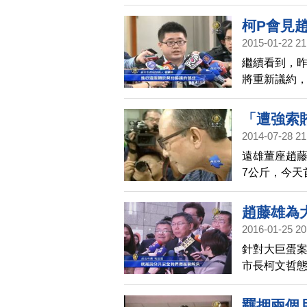
柯P會見
2015-01-22 21
繼續看到，昨
將重新議約
「遭強索
2014-07-28 21
遠雄董座趙藤
7公斤，今天
文、蔡仁惠
趙藤雄為
2016-01-25 20
針對大巨蛋
市長柯文哲
率，台北市
北市府不會
羈押兩個