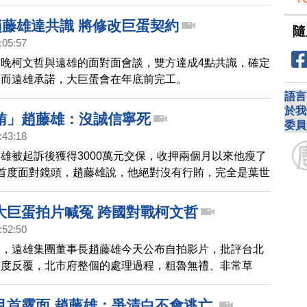
趙藤雄達共識 將修改巨蛋契約
隨
:05:57
晚柯文哲與遠雄的面對面會談，雙方達成4點共識，確定
，而遠雄承諾，大巨蛋會在年底前完工。
語言
於我
賄」趙藤雄：沒誠信寧死
委員
:43:18
雄被起訴後獲得3000萬元交保，收押兩個月以來他瘦了
首度面對鏡頭，趙藤雄說，他絕對沒有行賄，完全是葉世
「強求強要」。
大巨蛋拍片喊冤 跨國對戰柯文哲
:52:50
案，遠雄集團董事長趙藤雄今天公布自拍影片，批評台北
態度反覆，北市府整個的處理過程，粗魯無禮、非常草
長柯文哲今天在日本考察行程中回應，公共安全的問題，
退讓。
月首露面 趙藤雄：爭清白不會逃亡