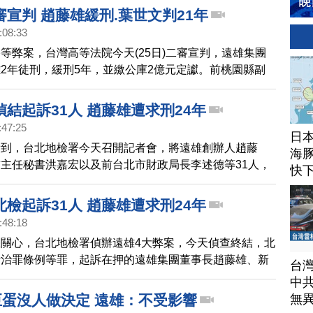
及收賄罪仍可上訴最高法院，尚未定讞。
宣判 趙藤雄緩刑.葉世文判21年
:08:33
等弊案，台灣高等法院今天(25日)二審宣判，遠雄集團
2年徒刑，緩刑5年，並繳公庫2億元定讞。前桃園縣副
21年徒刑，併科罰金1000萬元，褫奪公權5年，還可上
藤雄等5名被告都沒有到庭聽判。
結起訴31人 趙藤雄遭求刑24年
:47:25
日
看到，台北地檢署今天召開記者會，將遠雄創辦人趙藤
海豚
主任秘書洪嘉宏以及前台北市財政局長李述德等31人，
快
污治罪條例等等罪起訴，求處24年到9年不等的有期徒
檢起訴31人 趙藤雄遭求刑24年
:48:18
關心，台北地檢署偵辦遠雄4大弊案，今天偵查終結，北
污治罪條例等罪，起訴在押的遠雄集團董事長趙藤雄、新
台
考等31人。
中
無
巨蛋沒人做決定 遠雄：不受影響