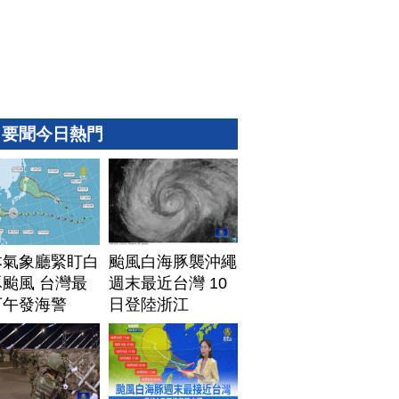
要聞今日熱門
本氣象廳緊盯白
颱風白海豚襲沖繩
颱風 台灣最
週末最近台灣 10
下午發海警
日登陸浙江