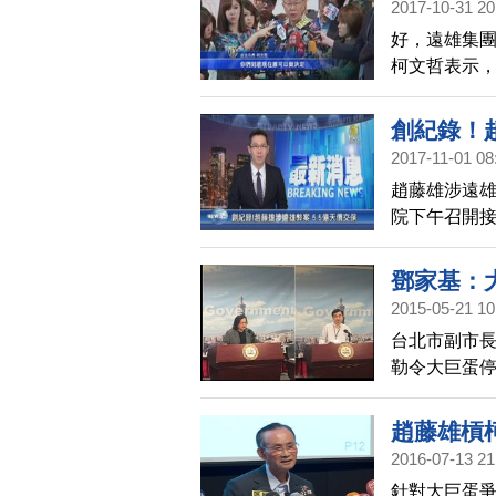
2017-10-31 20
好，遠雄集團
柯文哲表示
做決定，遠
影響。
創紀錄！趙
2017-11-01 08
趙藤雄涉遠雄
院下午召開接
交保金額最
鄧家基：
2015-05-21 10
台北市副市長
勒令大巨蛋
趙藤雄槓
2016-07-13 21
針對大巨蛋