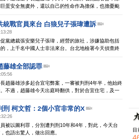
大巨蛋安全無虞外，還以自己的性命作為擔保，也擔憂颱
市府不做為所造成的安全問題。
共統戰官員來台 白狼兒子張瑋遭訴
:13:28
統促黨總裁張安樂兒子張瑋，經營的旅社，涉嫌協助包括
內的，上千名中國人士非法來台。台北地檢署今天偵查終
區與大陸地區人民關係條例起訴張瑋夫婦等10人。檢警
人士獲准來台後，台灣的旅行社便給人頭協會每名旅客新
趙藤雄全部認罪
元費用。初步核對旅客名單，發現有中國統戰官員名列其
:05:56
查出，張瑋擔任負責人的華夏大地旅行社也涉入其中，此
長趙藤雄涉多起合宜宅弊案，一審被判刑4年半，他始終
的參訪行程不少與竹聯幫、中華統一促進黨相關，懷疑這
行。不過，趙藤雄今天出庭時翻供，對於合宜住宅，及一
來台目的不單純。
的新竹眷改案，都一併認罪，坦承行賄。新竹市政府晚間
，遠雄承攬新竹眷改相關案件，都是由營建署招標辦理，
判刑 柯文哲：2個小官非常的X
沒有參與。
:32:26
員被以圖利罪，分別遭判刑10年和4年，對此，今天台
目
哲，也語出驚人，做出回應。
4