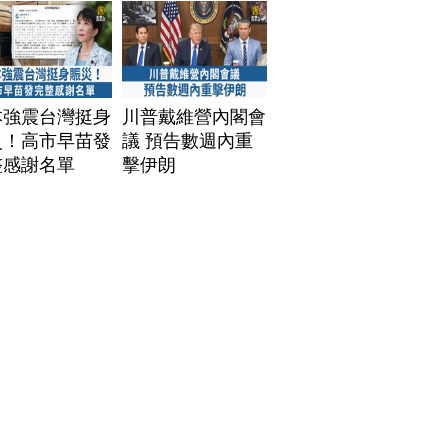
本強震台灣挺身
川普戴維營內閣會
災！高市早苗發
議 預告數週內重
整感謝名單
擊伊朗