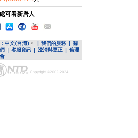
處可看新唐人
：
中文(台灣)
|
我們的服務
|
關
們
|
客服資訊
|
澄清與更正
|
倫理
會
Copyright ©2002-2024