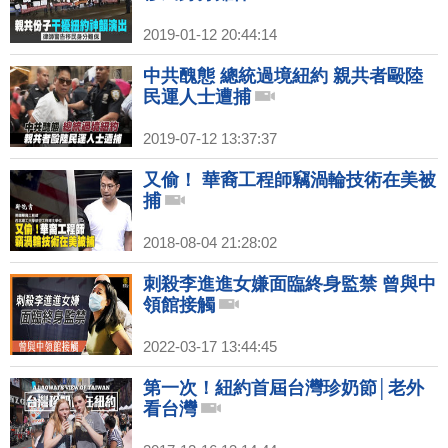
2019-01-12 20:44:14
中共醜態 總統過境紐約 親共者毆陸
民運人士遭捕
2019-07-12 13:37:37
又偷！ 華裔工程師竊渦輪技術在美被
捕
2018-08-04 21:28:02
刺殺李進進女嫌面臨終身監禁 曾與中
領館接觸
2022-03-17 13:44:45
第一次！紐約首屆台灣珍奶節│老外
看台灣