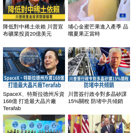
降低對中稀土依賴 川普宣
埔心金蜜芒果進入產季 品
布礦業投資20億美元
嚐夏果正當時
SpaceX、特斯拉德州斥資
川普簽行政令對多晶矽課
168億 打造最大晶片廠
15%關稅 防堵中共傾銷
Terafab