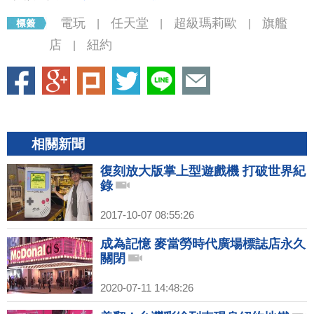
電玩
任天堂
超級瑪莉歐
旗艦
|
|
|
店
紐約
|
相關新聞
復刻放大版掌上型遊戲機 打破世界紀
錄
2017-10-07 08:55:26
成為記憶 麥當勞時代廣場標誌店永久
關閉
2020-07-11 14:48:26