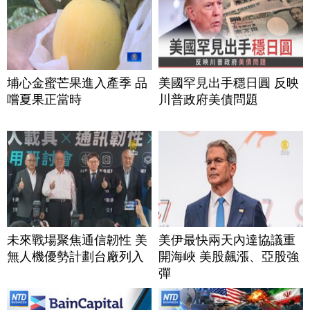
埔心金蜜芒果進入產季 品
美國罕見出手穩日圓 反映
嚐夏果正當時
川普政府美債問題
未來戰場聚焦通信韌性 美
美伊最快兩天內達協議重
無人機優勢計劃台廠列入
開海峽 美股飆漲、亞股強
彈