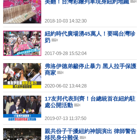
美翻！台灣彩繪列車現身紐約地鐵
2018-10-03 14:32:30
紐約時代廣場湧45萬人！要喝台灣珍
奶
2017-09-28 15:52:04
弗洛伊德弟籲停止暴力 黑人拉手保護
商家
2020-06-02 13:44:28
17友邦代表到齊！台總統首在紐約駐
處公開活動
2019-07-13 11:37:50
親共份子干擾紐約神韻演出 律師警告
移民身分難保