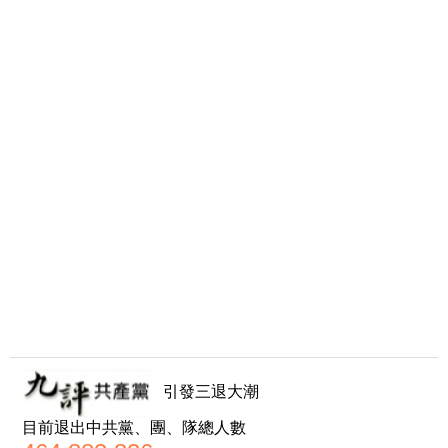
引發三退大潮
目前退出中共黨、團、隊總人數