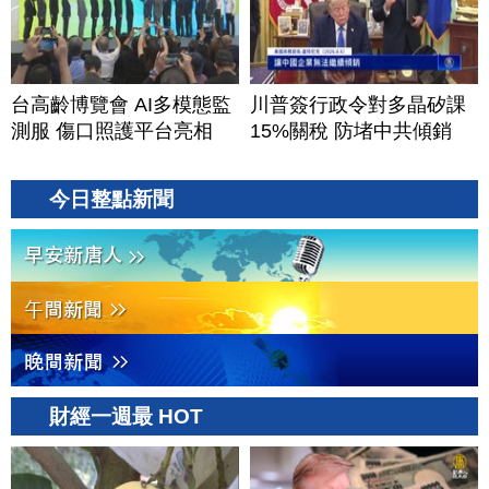
台高齡博覽會 AI多模態監
川普簽行政令對多晶矽課
測服 傷口照護平台亮相
15%關稅 防堵中共傾銷
今日整點新聞
財經一週最 HOT