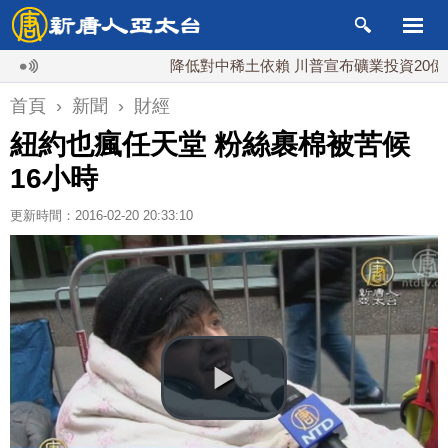
降低對中稀土依賴 川普宣布礦業投資20億美元
首頁
›
新聞
›
財經
紐約也瘋任天堂 粉絲裹棉被苦候
16小時
更新時間：2016-02-20 20:33:10