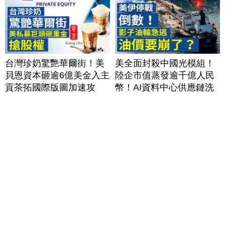
台灣珍奶驚艷華爾街！美
美全面封殺中國光模組！
貝恩資本砸逾6億美金入主
陸企市值蒸發逾千億人民
貢茶拓國際版圖加速攻
幣！AI資料中心供應鏈洗
美？｜#財經新聞｜
牌？台灣喜迎轉單！成關
20260806(四)
鍵樞紐？｜#財經新聞
│20260805 (三)