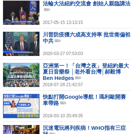
法輪大法紐約交流會 創始人親臨講法
2017-05-15 13:13:15
川普防疫獲六成高支持率 批世衛偏袒
中共
2020-03-27 07:53:03
亞洲第一！「台灣之夜」登紐約最大
夏日音樂祭 │老外看台灣│郝毅博
Ben Hedges
2018-07-28 21:42:57
快點打開Google導航！瑪利歐開賽
車帶路
2018-03-10 20:49:35
沉迷電玩將列疾病！WHO指有三症