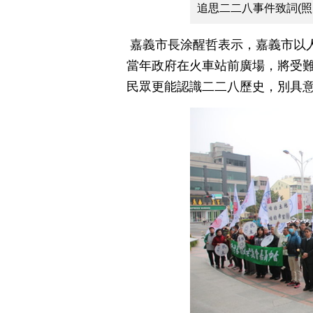
追思二二八事件致詞(照
嘉義市長涂醒哲表示，嘉義市以人
當年政府在火車站前廣場，將受
民眾更能認識二二八歷史，別具