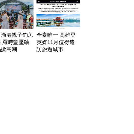
蓮漁港親子釣魚
全臺唯一 高雄登
 羅時豐壓軸
英媒11月值得造
唱掀高潮
訪旅遊城市