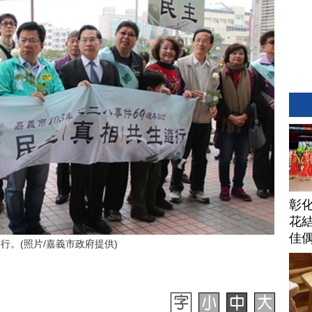
彰
花結
佳
行。(照片/嘉義市政府提供)