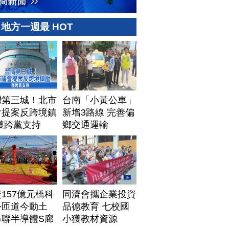
地方一週最 HOT
灣第三城！北市
台南「小黃公車」
會提案反跨境鎮
新增3路線 完善偏
獲跨黨支持
鄉交通運輸
157億元橋科
同濟會攜企業投資
外匝道今動土
品德教育 七校國
串聯半導體S廊
小獲教材資源