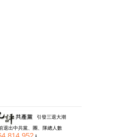
引發三退大潮
前退出中共黨、團、隊總人數
64,814,952
人