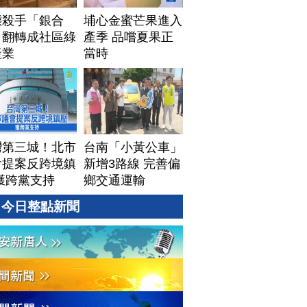
態殺手「銀合
埔心金蜜芒果進入
」翻轉成社區綠
產季 品嚐夏果正
產業
當時
灣第三城！北市
台南「小黃公車」
會提案反跨境鎮
新增3路線 完善偏
獲跨黨支持
鄉交通運輸
今日整點新聞