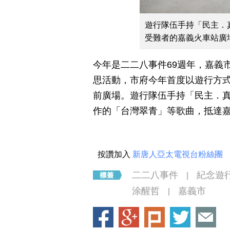
遊行隊伍手持「民主．
受難者的嘉義火車站廣場
今年是二二八事件69週年，嘉義
思活動，市府今年首度以遊行方
前廣場。遊行隊伍手持「民主．
作的「台灣翠青」等歌曲，抵達
按讚加入
新唐人亞太電視台粉絲團
二二八事件
紀念遊
|
涂醒哲
嘉義市
|