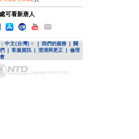
處可看新唐人
：
中文(台灣)
|
我們的服務
|
關
們
|
客服資訊
|
澄清與更正
|
倫理
會
Copyright ©2002-2023