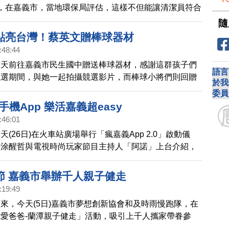
，在嘉義市，當地環保局評估，這樣不但能讓清潔員符合
還可以增加民眾資源回收、垃圾減量的意願。
隨
點亮台灣！蔡英文贈棒球器材
:48:44
今天前往嘉義市民生國中贈送棒球器材，感謝這群孩子們
語言
競選期間，與她一起拍攝競選影片，而棒球小將們則回贈
於我
的簽名球衣。
委員
加手機App 樂活嘉義超easy
:46:01
(26日)在火車站廣場舉行「瘋嘉義App 2.0」啟動儀
長涂醒哲與電視時尚玩家節目主持人「阿諾」上台介紹，
騎電動車到中山路商圈新台灣餅舖行銷。
節 嘉義市舉辦千人親子健走
:19:49
來，今天(5日)嘉義市夢想創新協會和及時雨慢跑隊，在
愛爸爸-蘭潭親子健走」活動，吸引上千人攜家帶眷參
長涂醒哲、法務部政務次長蔡碧仲等人也受邀一起同樂，