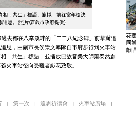
帶
真相．共生」標語、旗幟，前往當年槍決
追思。(照片/嘉義市政府提供)
花
市過去都在八掌溪畔的「二二八紀念碑」前舉辦追
同樂
式追思，由副市長侯崇文率隊自市府步行到火車站
獻
真相．共生」標語，並播放已故音樂大師蕭泰然創
嘉義火車站後向受難者獻花致敬。
行
第一次
追思祈禱會
火車站廣場
|
|
|
|