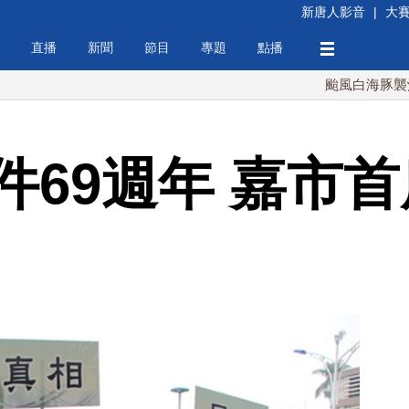
新唐人影音
|
大
直播
新聞
節目
專題
點播
颱風白海豚襲沖繩 週末最
件69週年 嘉市