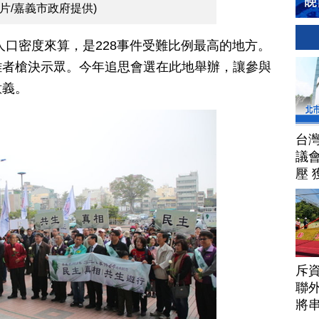
片/嘉義市政府提供)
口密度來算，是228事件受難比例最高的地方。
難者槍決示眾。今年追思會選在此地舉辦，讓參與
意義。
台
議
壓 
斥資
聯
將