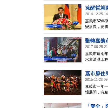
合唱「親愛
涂醒哲就
2014-12-25 14
嘉義市32年
變嘉義，要
翻轉嘉義
2017-06-25 21
嘉義市這兩
水道清淤工
未來鐵路高
嘉市原住
2015-11-23 09
嘉義市一年一
場展開，有
商品及歡樂
「雙全」