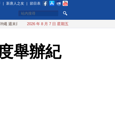
賽
|
新唐人之友
|
節目表
近台灣 10日登陸浙江
2026 年 8 月 7 日 星期五
川普預透露美伊談判進展 美彈藥充足
首度舉辦紀