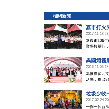
相關新聞
嘉市打火
2017-11-18 23
嘉義市106
業學校舉行，
鳴槍下，各
異國婚禮
2016-11-05 18
為推廣多元文
活動，推出9
照。
垃圾少收
2017-02-24 20
一例一休新法