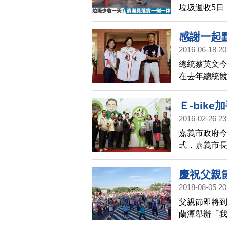
垃圾週收5日
新法保障，
感謝一起
2016-06-18 20
總統蔡英文
在去年總統
蔡英文球隊
Ｅ-bike
2016-02-26 23
嘉義市政府今天
式，嘉義市
扮城市導遊
慶祝父親
2018-08-05 20
父親節即將到
蘭潭舉辦「我
加。嘉義市