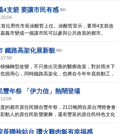
ㄟ老爸」，現場氣氛相當溫馨熱鬧！
職4支箭 要讓市民有感
:15:04
來首位男性市長涂醒哲上任。涂醒哲宣示，要用4支箭改
將嘉義市變成一個讓市民可以參與公共政策的都市。
市 鐵路高架化展新貌
:17:59
年積極轉型改變，不只推出完善的醫療政策，對於雨水下
程也很用心，同時鐵路高架化，也將在今年年底前動工，
架化後，將更帶動整個嘉義市的發展。
民豐年祭 「伊力信」熱鬧登場
:12:04
度的都市原住民聯合豐年祭，21日晚間在原台灣燈會會
精彩動人的原住民歌聲樂舞，還有豐富的原住民特色文化
的營火晚會，現場相當熱鬧。
院長聯袂站台 讚火雞肉飯有幸福感