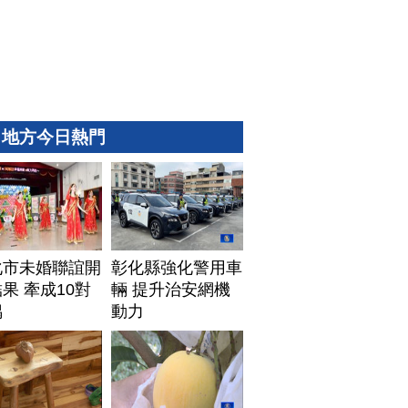
地方今日熱門
化市未婚聯誼開
彰化縣強化警用車
果 牽成10對
輛 提升治安網機
偶
動力