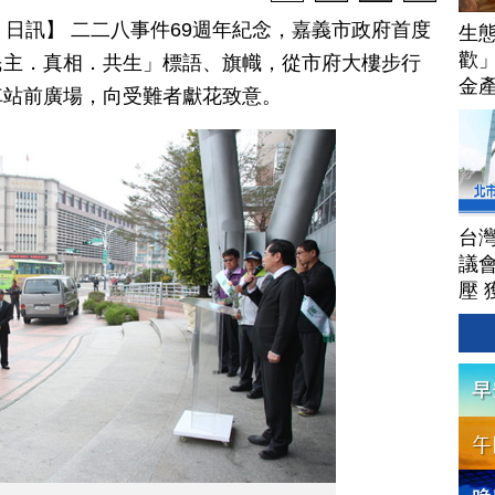
月 27 日訊】 二二八事件69週年紀念，嘉義市政府首度
生
歡
民主．真相．共生」標語、旗幟，從市府大樓步行
金
車站前廣場，向受難者獻花致意。
台
議
壓 