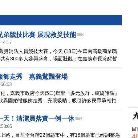
兄弟競技比賽 展現救災技能
:14:17
年義勇消防人員競技大賽，今天 (18日)在華南高級商業職
共有300多人參與盛會，場面壯觀；在嘉義市長涂醒哲
項競技比賽高潮迭起，各自展現紥實功力。
服飾走秀 嘉義驚豔登場
:56:53
化，嘉義市政府今天(5日)舉辦「多元族群．繽紛諸羅」
款異國婚禮服飾走秀，亮眼吸睛，吸引許多民眾爭相拍
一天！清潔員落實一例一休
:53:05
目
4
上路，目前全台灣22個縣市中，有18個縣市已經調整為