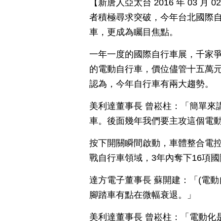
【新唐人亞太台 2016 年 03 
者積極尋求突破，今年台北國際自
車，更成為矚目焦點。
一年一度的國際自行車展，千家
的電動自行車，價位儘管十五萬
認為，今年自行車有兩大趨勢。
美利達董事長 曾崧柱：「簡單來
車。後面幾年我們要主攻這個電
按下開關瞬間啟動，車體整合電控
戰自行車領域，3年內奪下16項
達方電子董事長 蘇開建：「(電
腳踏車有點在微幅衰退。」
美利達董事長 曾崧柱：「電動化