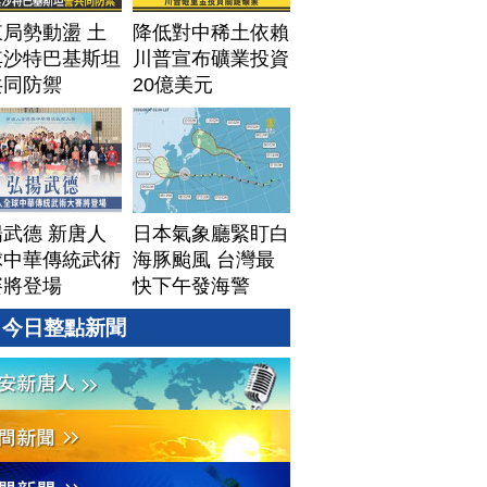
局勢動盪 土
降低對中稀土依賴
其沙特巴基斯坦
川普宣布礦業投資
共同防禦
20億美元
武德 新唐人
日本氣象廳緊盯白
球中華傳統武術
海豚颱風 台灣最
賽將登場
快下午發海警
今日整點新聞