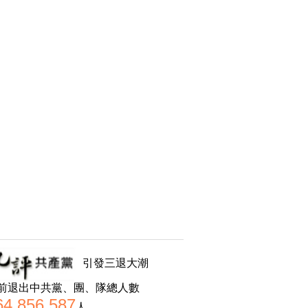
引發三退大潮
前退出中共黨、團、隊總人數
64,856,587
人