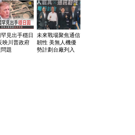
國罕見出手穩日
未來戰場聚焦通信
反映川普政府
韌性 美無人機優
債問題
勢計劃台廠列入