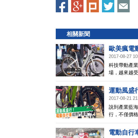
相關新聞
歐美瘋電
2017-08-27 10
科技帶動產
場，越來越
適合長途使
動單車風下
運動風盛
2017-08-21 21
說到產業藍
行，不僅價
廠商，像是
群。
電動自行