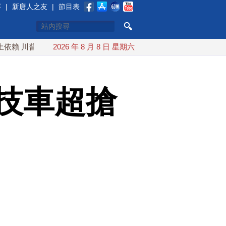
賽
|
新唐人之友
|
節目表
普宣布礦業投資20億美元
2026 年 8 月 8 日 星期六
中東局勢動盪 土耳其沙特巴基斯坦
技車超搶