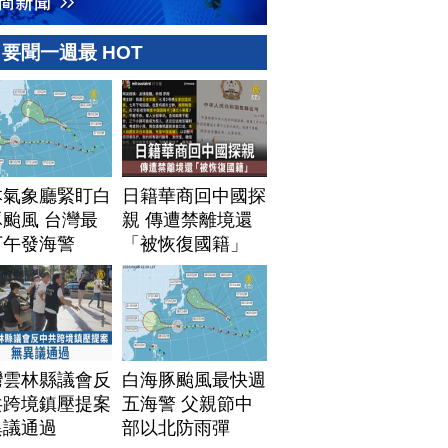
要聞一週最 HOT
本氣象廳緊盯白
日籍華商回中國探
颱風 台灣最
親 傳遭禁離境還
下午發海警
「被恢復國籍」
灣雲林縣議會反
白海豚颱風最快週
共跨境鎮壓提案
五海警 父親節中
異議通過
部以北防雨彈