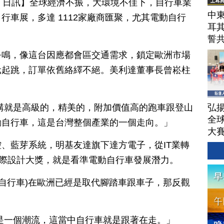
月 02 日訊】全球經濟不振，大環境不佳下，自行車業
中東
行車展，多達 1112家廠商匯聚，尤其電動自行
耳
誓
爭鳴，像這台因應都會區交通需求，鎖定歐洲市場
元起跳，訂單依舊絡繹不絕。美利達董事長曾崧柱
弘揚
講就是高級的，精美的，附加價值高的跑車跟登山
全
動自行車，這是台灣整個產業的一個走向。」
大
、藍芽系統，明基友達旗下達方電子，從IT業轉
國際設計大獎，就是看準電動自行車發展潛力。
動自行車)在歐洲已經是取代腳踏車跟車子，那反觀
是一個潮流，這當中自行車就是跟著在走。」