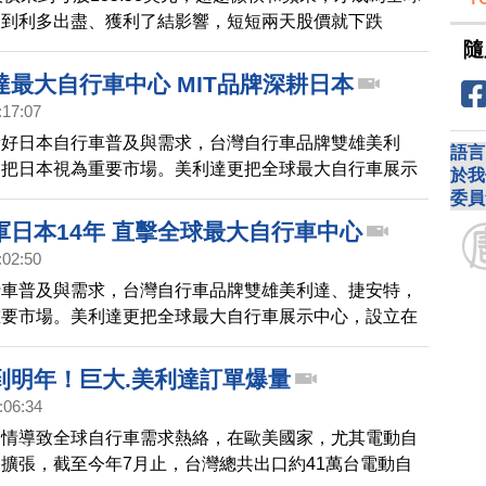
受到利多出盡、獲利了結影響，短短兩天股價就下跌
隨
日股價收在126.57美元，市值降回全球第3。
達最大自行車中心 MIT品牌深耕日本
:17:07
看好日本自行車普及與需求，台灣自行車品牌雙雄美利
語言
，把日本視為重要市場。美利達更把全球最大自行車展示
於我
在日本靜岡。透過騎乘與在地觀光鏈結，拓展台灣品牌魅
委員
軍日本14年 直擊全球最大自行車中心
:02:50
行車普及與需求，台灣自行車品牌雙雄美利達、捷安特，
重要市場。美利達更把全球最大自行車展示中心，設立在
透過騎乘與在地觀光鏈結，拓展台灣品牌魅力。
到明年！巨大.美利達訂單爆量
:06:34
疫情導致全球自行車需求熱絡，在歐美國家，尤其電動自
擴張，截至今年7月止，台灣總共出口約41萬台電動自