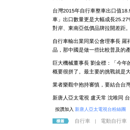
台灣2015年自行車整車出口值18
車」出口數量更是大幅成長25.27
對岸、東南亞低價品牌拉開差距
自行車輸出業同業公會理事長 羅
品，那中國是做一些比較普及的
巨大機械董事長 劉金標：「今年
概要很拼了。最主要的挑戰就是
業者樂觀中抱持審慎，要結合台
新唐人亞太電視 盧天常 沈唯同 
按讚加入
新唐人亞太電視台粉絲團
自行車
電動自行車
|