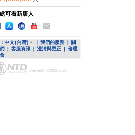
處可看新唐人
：
中文(台灣)
|
我們的服務
|
關
們
|
客服資訊
|
澄清與更正
|
倫理
會
Copyright ©2002-2025