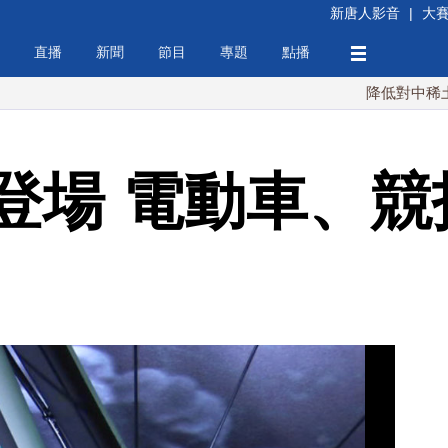
新唐人影音
|
大
直播
新聞
節目
專題
點播
降低對中稀土依賴 川
登場 電動車、競