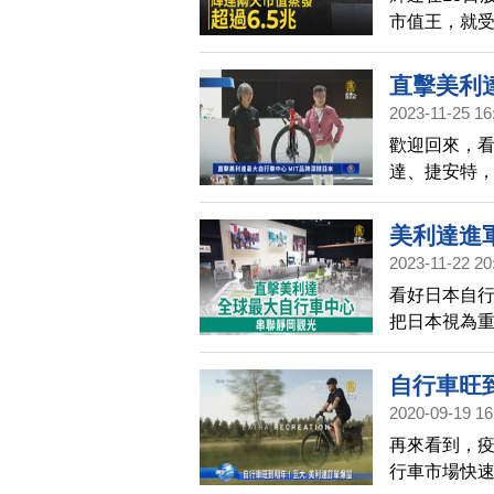
市值王，就
6.7%，21
直擊美利
2023-11-25 16
歡迎回來，
達、捷安特
中心，設立
力。
美利達進
2023-11-22 20
看好日本自
把日本視為
日本靜岡。
自行車旺
2020-09-19 16
再來看到，
行車市場快速