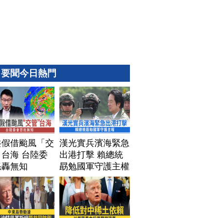
要聞今日熱門
共假借颱風「交
漢光實兵濱海緊急
台海 台陸委
出港打擊 賴總統
怒轟無知
勗勉國軍守護主權