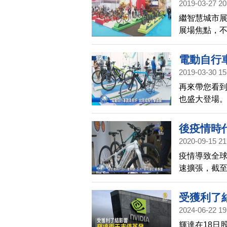
2019-03-27 20
繼智慧城市
展場焦點，
電機系統區
灣自行車出
電動自行
2019-03-30 15
再來帶您看
也盛大登場
首度規劃了
態鏈，期望
後疫情時
2020-09-15 21
疫情導致全
速擴張，截至
20%；自行
受獲利了
2024-06-22 19
100秒
輝達在18日