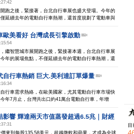
:27:42
展開跑之後，緊接著，台北自行車展也盛大登場。今年的
不僅延續去年的電動自行車熱潮，還首度規劃了電動車與
，以及智慧騎乘專區，打造完整的生態鏈，期望能促進台
口產值，再創高峰。
車歐美看好 台灣成長引擎啟動
:15:54
到，繼智慧城市展開跑之後，緊接著本週，台北自行車展
。今年的展場焦點，不僅延續去年的電動自行車熱潮，還
電動車與電機系統區，以及智慧騎乘專區，打造完整的生
能為台灣自行車出口產值，再創高峰。
代自行車熱銷 巨大.美利達訂單爆量
:16:34
球自行車需求熱絡，在歐美國家，尤其電動自行車市場快
今年7月止，台灣共出口約41萬台電動自行車，年增
車大廠巨大董座透露，手上訂單已滿到明年。
結影響 輝達兩天市值蒸發超過6.5兆｜財經
:37:31
目
4
股價來到每股135.58美元，超越微軟和蘋果，才成為全球