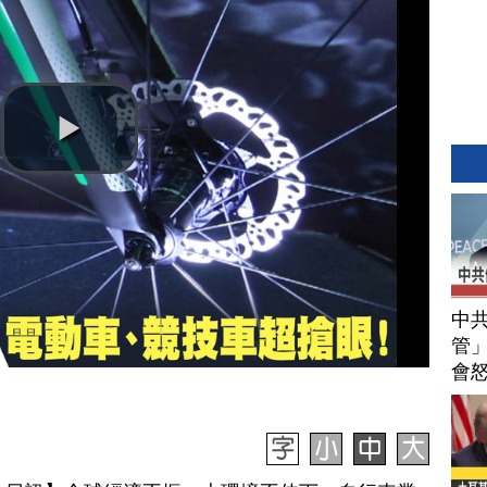
中
管」
會