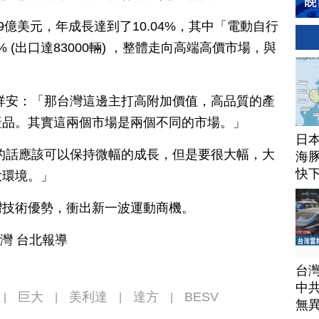
.9億美元，年成長達到了10.04%，其中「電動自行
% (出口達83000輛) ，整體走向高端高價市場，與
。
祥安：「那台灣這邊主打高附加價值，高品質的產
產品。其實這兩個市場是兩個不同的市場。」
日
的話應該可以保持微幅的成長，但是要很大幅，大
海豚
快
大環境。」
灣技術優勢，衝出新一波運動商機。
台灣 台北報導
台
中
巨大
美利達
達方
BESV
|
|
|
|
無