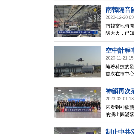
南韓隔音隧
2022-12-30 09
南韓當地時
釀大火，已知
貨車在隧道
致，疑似因
空中計程
分析事發原
2020-11-21 15
施進行緊急
隨著科技的發
首次在市中
神韻再次
2023-02-01 13
來看到神韻
的演出圓滿落
臨當地，讓
制止中共