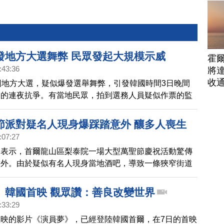
發地方大選舞弊 民眾發起大規模示威
霍
:43:36
將
收
國地方大選，疑似爆發選舉舞弊，引發韓國時間3日晚間
眾的連夜抗爭。有當地民眾，拍到選務人員疑似作票的監
韓國民眾更指控說，有外部勢力人士，假扮警察暴力清
國第一學府，首爾大學學生代表帶頭，全韓國各地大學學
節派對疑名人現身爆踩踏意外 釀多人喪生
表串聯聲明，專家研判，大規模學運可能一觸即發。帶您
:07:27
抗爭現場。
間表示，首爾龍山區梨泰院一場大型萬聖節慶祝活動驚傳
意外。由於疑似有名人現身當地酒吧，導致一條狹窄街道
踏，事故造成約50人心臟驟停，還有多人不幸喪生。
》韓國首映 觀眾讚：善良改變世界
:33:29
映的影片《演員夢》，已經登陸韓國首爾，在7日的首映