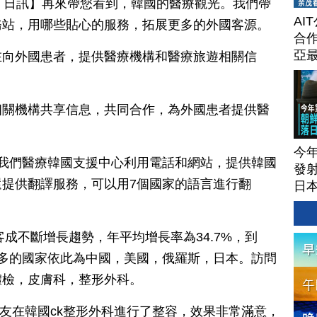
月 07 日訊】再來帶您看到，韓國的醫療觀光。我們帶
AI
務站，用哪些貼心的服務，拓展更多的外國客源。
合作
亞
在向外國患者，提供醫療機構和醫療旅遊相關信
相關機構共享信息，共同合作，為外國患者提供醫
今
 我們醫療韓國支援中心利用電話和網站，提供韓國
發射
提供翻譯服務，可以用7個國家的語言進行翻
日本
客成不斷增長趨勢，年平均增長率為34.7%，到
訪韓最多的國家依此為中國，美國，俄羅斯，日本。訪問
體檢，皮膚科，整形外科。
 我的朋友在韓國ck整形外科進行了整容，效果非常滿意，