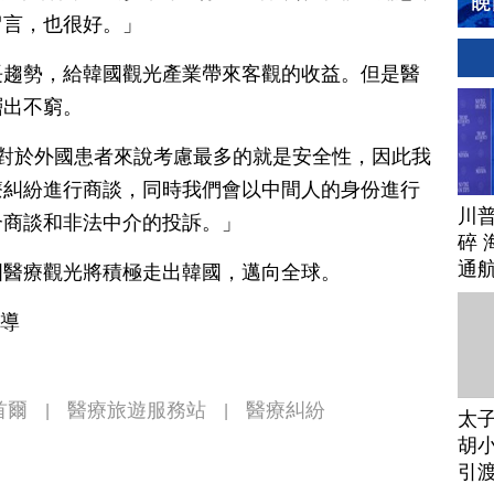
留言，也很好。」
長趨勢，給韓國觀光產業帶來客觀的收益。但是醫
層出不窮。
 對於外國患者來說考慮最多的就是安全性，因此我
療糾紛進行商談，同時我們會以中間人的身份進行
川
介商談和非法中介的投訴。」
碎 
通
國醫療觀光將積極走出韓國，邁向全球。
報導
首爾
醫療旅遊服務站
醫療糾紛
|
|
太
胡小
引