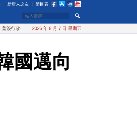
賽
|
新唐人之友
|
節目表
令 對多晶矽課15%關稅
2026 年 8 月 7 日 星期五
白海豚颱風最快下午海警！父親節週
韓國邁向