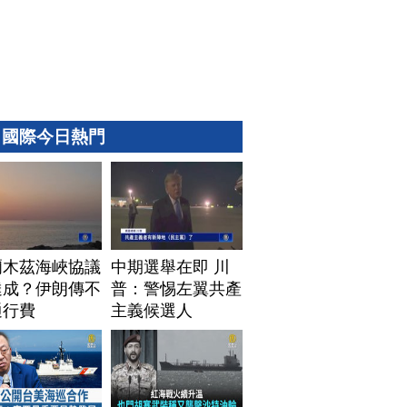
國際今日熱門
爾木茲海峽協議
中期選舉在即 川
達成？伊朗傳不
普：警惕左翼共產
通行費
主義候選人