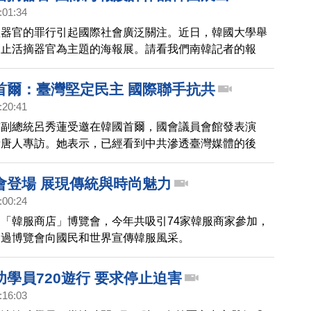
:01:34
體器官的罪行引起國際社會廣泛關注。近日，韓國大學舉
制止活摘器官為主題的海報展。請看我們南韓記者的報
首爾：臺灣堅定民主 國際聯手抗共
:20:41
前副總統呂秀蓮受邀在韓國首爾，國會議員會館發表演
新唐人專訪。她表示，已經看到中共滲透臺灣媒體的後
臺恢復建交，理想思考和對待臺灣。
會登場 展現傳統與時尚魅力
:00:24
「韓服商店」博覽會，今年共吸引74家韓服商家參加，
通過博覽會向國民和世界宣傳韓服風采。
學員720遊行 要求停止迫害
:16:03