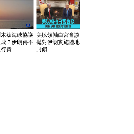
爾木茲海峽協議
美以領袖白宮會談
達成？伊朗傳不
拋對伊朗實施陸地
通行費
封鎖