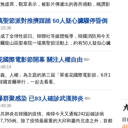
座無虛席，觀眾表示，被影片傳遞出的善所感動，稱讚影
來希望。
萬聖節派對推擠踩踏 50人疑心臟驟停昏倒
:15:36
來成了全球性節日。韓聯社等媒體報導，韓國消防局今天
爾龍山區梨泰院一場萬聖節活動上，約有50人疑似心臟
目前正在接受急救。
花國際電影節開幕 關注人權自由
:48:14
義、人權」為主題的第三屆「翠雀花國際電影節」6月1
韓國首爾舉行，一起去看看。
爆群聚感染 已93人確診武漢肺炎
:49:36
共肺炎在韓國的疫情。南韓今天又通報242起確診病
目
7,755例。除了疫情最嚴重的大邱和慶尚北道之外，首都
4
了群聚感染。