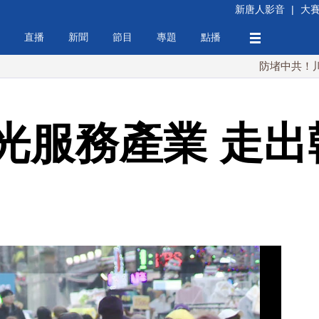
新唐人影音
|
大
直播
新聞
節目
專題
點播
防堵中共！川普簽行政
光服務產業 走出