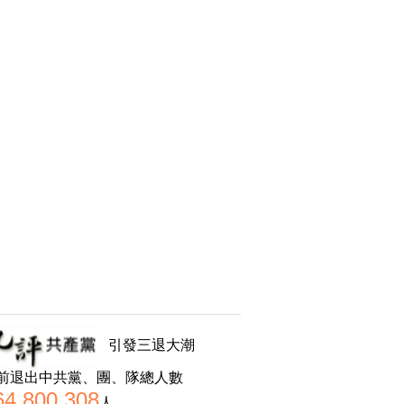
引發三退大潮
前退出中共黨、團、隊總人數
64,800,308
人