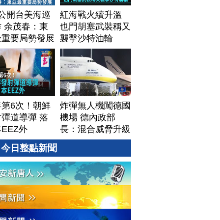
T公開台美海巡
紅海戰火續升溫
 余茂春：東
也門胡塞武裝稱又
最重要局勢發展
襲擊沙特油輪
年第6次！朝鮮
炸彈無人機闖德國
彈道導彈 落
機場 德內政部
EEZ外
長：混合威脅升級
今日整點新聞