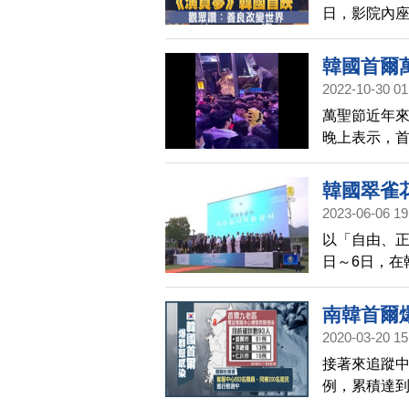
日，影院內
片給人們帶
韓國首爾
2022-10-30 01
萬聖節近年
晚上表示，首
驟停昏倒，
韓國翠雀
2023-06-06 19
以「自由、正
日～6日，在
南韓首爾
2020-03-20 15
接著來追蹤中
例，累積達到
首爾也爆發