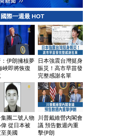
國際一週最 HOT
普：伊朗擁核夢
日本強震台灣挺身
海峽即將恢復
賑災！高市早苗發
航
完整感謝名單
子集團二號人物
川普戴維營內閣會
偉 從日本被
議 預告數週內重
渡至美國
擊伊朗