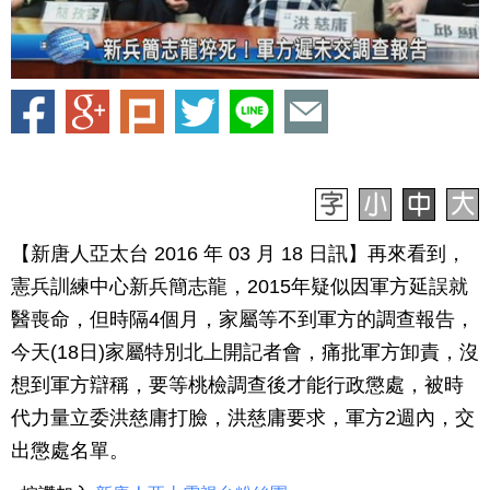
【新唐人亞太台 2016 年 03 月 18 日訊】再來看到，
憲兵訓練中心新兵簡志龍，2015年疑似因軍方延誤就
醫喪命，但時隔4個月，家屬等不到軍方的調查報告，
今天(18日)家屬特別北上開記者會，痛批軍方卸責，沒
想到軍方辯稱，要等桃檢調查後才能行政懲處，被時
代力量立委洪慈庸打臉，洪慈庸要求，軍方2週內，交
出懲處名單。