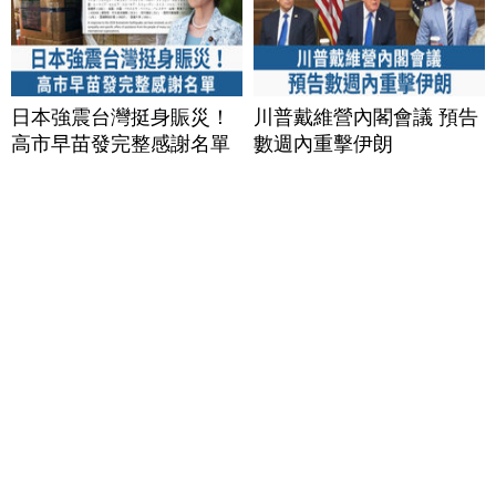
日本強震台灣挺身賑災！
川普戴維營內閣會議 預告
高市早苗發完整感謝名單
數週內重擊伊朗