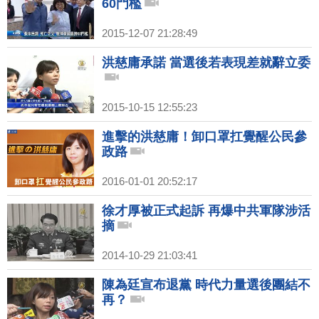
60門檻
2015-12-07 21:28:49
洪慈庸承諾 當選後若表現差就辭立委
2015-10-15 12:55:23
進擊的洪慈庸！卸口罩扛覺醒公民參
政路
2016-01-01 20:52:17
徐才厚被正式起訴 再爆中共軍隊涉活
摘
2014-10-29 21:03:41
陳為廷宣布退黨 時代力量選後團結不
再？