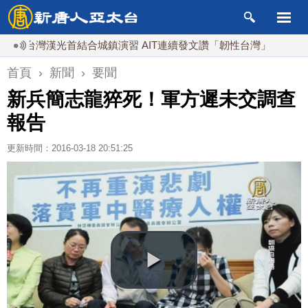
台灣漢光首結合城鎮演習 AIT連續發文讚「韌性台灣」
搞分化
首頁
›
新聞
›
要聞
新兵簡志龍猝死！軍方遲未交調查
報告
更新時間：2016-03-18 20:51:25