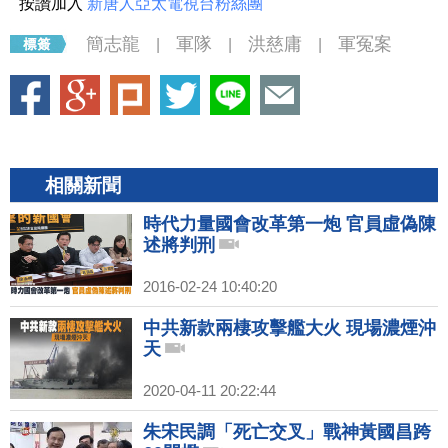
按讚加入
新唐人亞太電視台粉絲團
簡志龍
軍隊
洪慈庸
軍冤案
|
|
|
相關新聞
時代力量國會改革第一炮 官員虛偽陳
述將判刑
2016-02-24 10:40:20
中共新款兩棲攻擊艦大火 現場濃煙沖
天
2020-04-11 20:22:44
朱宋民調「死亡交叉」戰神黃國昌跨