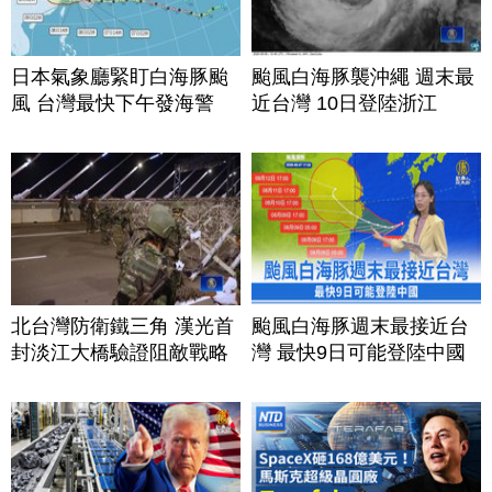
日本氣象廳緊盯白海豚颱
颱風白海豚襲沖繩 週末最
風 台灣最快下午發海警
近台灣 10日登陸浙江
北台灣防衛鐵三角 漢光首
颱風白海豚週末最接近台
封淡江大橋驗證阻敵戰略
灣 最快9日可能登陸中國