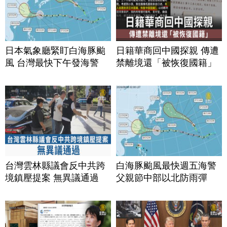
日本氣象廳緊盯白海豚颱
日籍華商回中國探親 傳遭
風 台灣最快下午發海警
禁離境還「被恢復國籍」
台灣雲林縣議會反中共跨
白海豚颱風最快週五海警
境鎮壓提案 無異議通過
父親節中部以北防雨彈