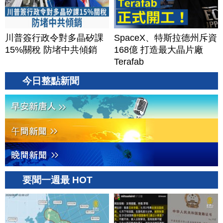
川普簽行政令對多晶矽課
SpaceX、特斯拉德州斥資
15%關稅 防堵中共傾銷
168億 打造最大晶片廠
Terafab
今日整點新聞
要聞一週最 HOT