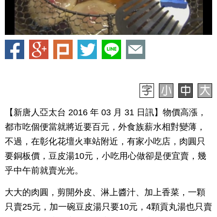
【新唐人亞太台 2016 年 03 月 31 日訊】物價高漲，
都市吃個便當就將近要百元，外食族薪水相對變薄，
不過，在彰化花壇火車站附近，有家小吃店，肉圓只
要銅板價，豆皮湯10元，小吃用心做卻是便宜賣，幾
乎中午前就賣光光。
大大的肉圓，剪開外皮、淋上醬汁、加上香菜，一顆
只賣25元，加一碗豆皮湯只要10元，4顆貢丸湯也只賣