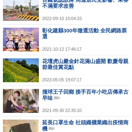
台鐵號誌故障 周邊居民受影響、乘客
不滿要求改善
2022-09-10 15:04:33
彰化建縣300年徵選活動 全民網路票
選
2021-10-12 17:46:17
花壇虎山巖金針花滿山盛開 歡慶母親
節最佳賞花點
2023-05-05 19:07:17
撞球王子回鄉 接手百年小吃店傳承古
早味
2021-09-30 22:35:10
延長口罩生命 社頭織襪業織出疫情商
機