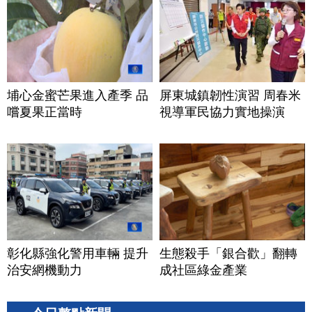
埔心金蜜芒果進入產季 品
屏東城鎮韌性演習 周春米
嚐夏果正當時
視導軍民協力實地操演
彰化縣強化警用車輛 提升
生態殺手「銀合歡」翻轉
治安網機動力
成社區綠金產業