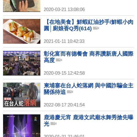
2020-03-21 13:08:06
【在地美食】鮮蝦紅油抄手/鮮蝦小肉
圓│廚娘香Q秀(614)
2021-01-11 10:42:33
彰化富而有德餐會 商界讚新唐人國際
高度
2020-09-15 12:42:58
柬埔寨在台人蛇落網 與中國詐騙金主
關係待追
2022-08-17 20:41:54
鹿港慶元宵 鹿港文武廟水舞秀搶先曝
光
2020-01-21 21:46:01