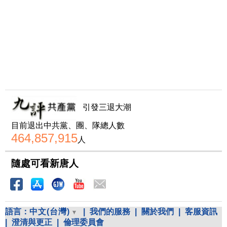
引發三退大潮
目前退出中共黨、團、隊總人數
464,857,915
人
隨處可看新唐人
語言：
中文(台灣)
|
我們的服務
|
關於我們
|
客服資訊
|
澄清與更正
|
倫理委員會