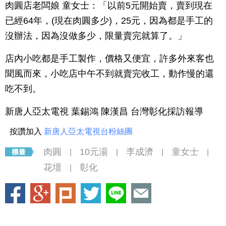
肉圓店老闆娘 童女士：「以前5元開始賣，賣到現在
已經64年，(現在肉圓多少)，25元，因為都是手工的
沒辦法，因為沒做多少，限量賣完就算了。」
店內小吃都是手工製作，價格又便宜，許多外來客也
聞風而來，小吃店中午不到就賣完收工，動作慢的還
吃不到。
新唐人亞太電視 葉錫鴻 陳漢昌 台灣彰化採訪報導
按讚加入
新唐人亞太電視台粉絲團
肉圓
10元湯
李成濟
童女士
|
|
|
|
花壇
彰化
|