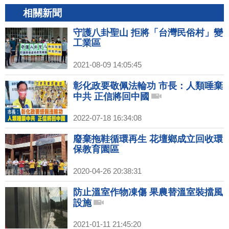
相關新聞
守護八卦聖山 拒將「台灣民俗村」變
工業區
2021-08-09 14:05:45
彰化政要敬佩法輪功 市長：人類唾棄
中共 正信將回中國
2022-07-18 16:34:08
廢棄拖鞋循環再生 花壇鄉成立回收環
保教育園區
2020-04-26 20:38:31
防止溫室作物凍傷 果農替溫室裝擋風
設施
2021-01-11 21:45:20