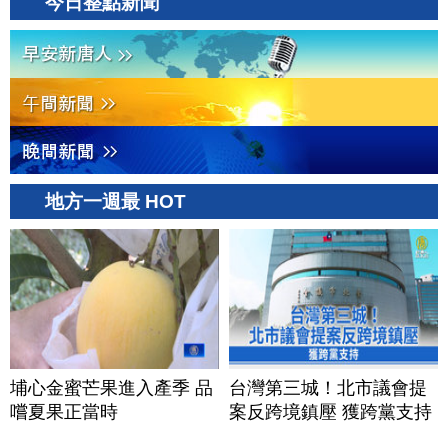
今日整點新聞
地方一週最 HOT
埔心金蜜芒果進入產季 品
台灣第三城！北市議會提
嚐夏果正當時
案反跨境鎮壓 獲跨黨支持