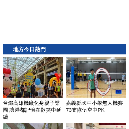
地方今日熱門
台鐵高雄機廠化身親子樂
嘉義縣國中小學無人機賽
園 讓港都記憶在歡笑中延
73支隊伍空中PK
續