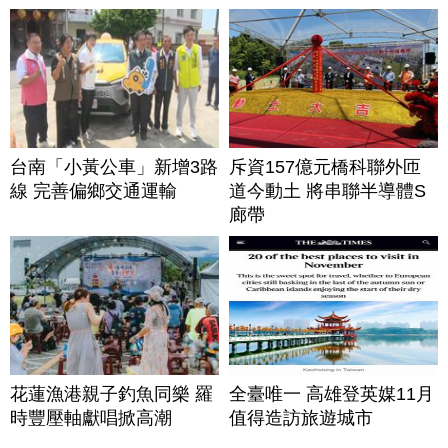
台南「小黃公車」新增3路
斥資157億元橋科聯外匝
線 完善偏鄉交通運輸
道今動土 將串聯半導體S
廊帶
花蓮漁港親子釣魚同樂 羅
全臺唯一 高雄登英媒11月
時豐壓軸獻唱掀高潮
值得造訪旅遊城市