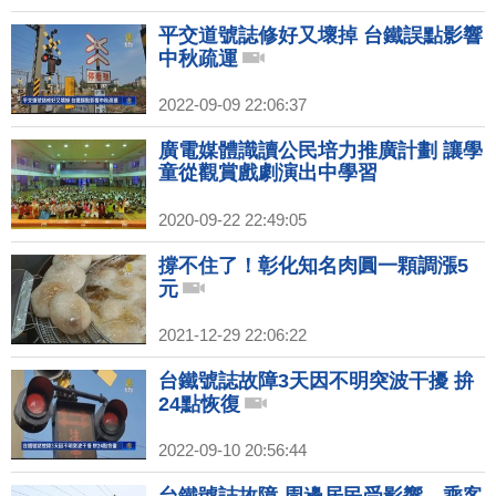
平交道號誌修好又壞掉 台鐵誤點影響
中秋疏運
2022-09-09 22:06:37
廣電媒體識讀公民培力推廣計劃 讓學
童從觀賞戲劇演出中學習
2020-09-22 22:49:05
撐不住了！彰化知名肉圓一顆調漲5
元
2021-12-29 22:06:22
台鐵號誌故障3天因不明突波干擾 拚
24點恢復
2022-09-10 20:56:44