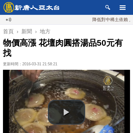
降低對中稀土依賴 川普宣布
首頁
›
新聞
›
地方
物價高漲 花壇肉圓搭湯品50元有
找
更新時間：2016-03-31 21:58:21