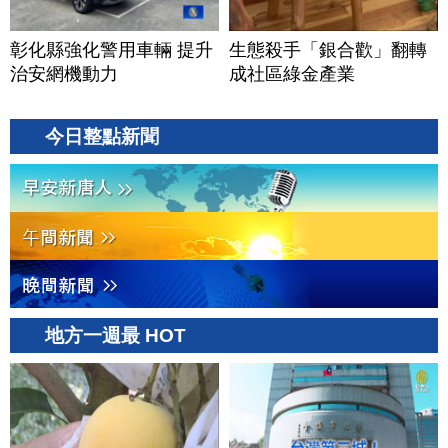
彰化縣強化警用車輛 提升
生態殺手「銀合歡」翻轉
治安網機動力
成社區綠金產業
今日整點新聞
地方一週最 HOT