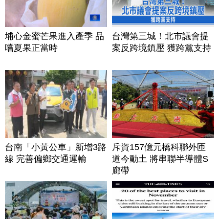
埔心金蜜芒果進入產季 品
台灣第三城！北市議會提
嚐夏果正當時
案反跨境鎮壓 獲跨黨支持
台南「小黃公車」新增3路
斥資157億元橋科聯外匝
線 完善偏鄉交通運輸
道今動土 將串聯半導體S
廊帶