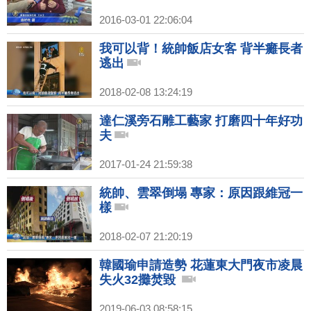
2016-03-01 22:06:04
我可以背！統帥飯店女客 背半癱長者
逃出
2018-02-08 13:24:19
達仁溪旁石雕工藝家 打磨四十年好功
夫
2017-01-24 21:59:38
統帥、雲翠倒塌 專家：原因跟維冠一
樣
2018-02-07 21:20:19
韓國瑜申請造勢 花蓮東大門夜市凌晨
失火32攤焚毀
2019-06-03 08:58:15