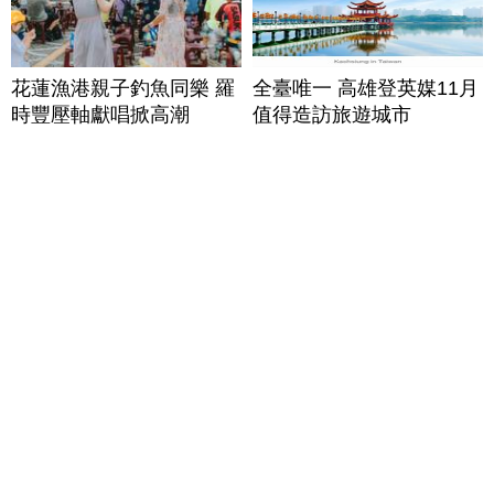
花蓮漁港親子釣魚同樂 羅
全臺唯一 高雄登英媒11月
時豐壓軸獻唱掀高潮
值得造訪旅遊城市