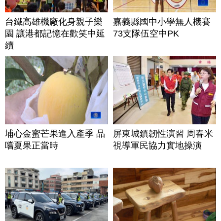
台鐵高雄機廠化身親子樂
嘉義縣國中小學無人機賽
園 讓港都記憶在歡笑中延
73支隊伍空中PK
續
埔心金蜜芒果進入產季 品
屏東城鎮韌性演習 周春米
嚐夏果正當時
視導軍民協力實地操演