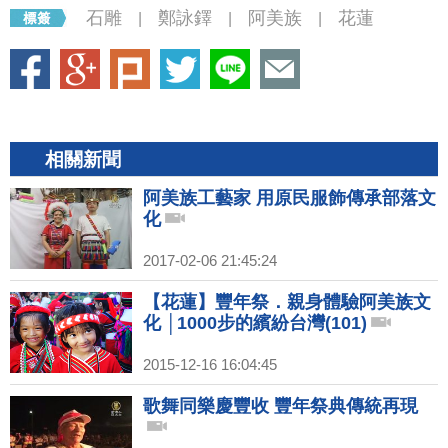
石雕
鄭詠鐸
阿美族
花蓮
|
|
|
相關新聞
阿美族工藝家 用原民服飾傳承部落文
化
2017-02-06 21:45:24
【花蓮】豐年祭．親身體驗阿美族文
化 │1000步的繽紛台灣(101)
2015-12-16 16:04:45
歌舞同樂慶豐收 豐年祭典傳統再現