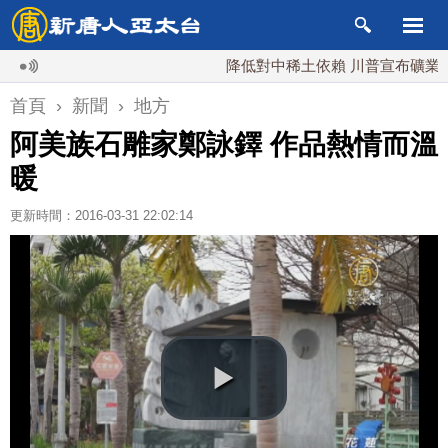
降低對中稀土依賴 川普宣布礦業投資20
首頁
›
新聞
›
地方
阿美族石雕家鄭詠鐸 作品熱情而溫
暖
更新時間：2016-03-31 22:02:14