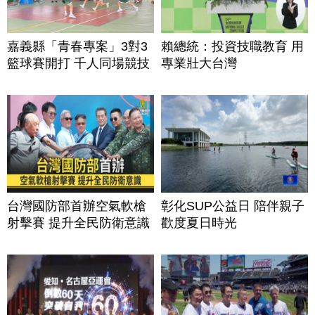
嘉義縣「青春專案」3對3
賴總統：投資技職教育 用
籃球賽開打 千人同場競技
專業壯大台灣
台灣國防部首辦空氣軟槍
彰化SUP公益日 陪伴親子
射擊賽 提升全民防衛意識
歡度夏日時光