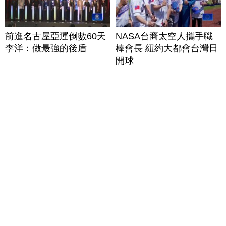
前進名古屋亞運倒數60天
NASA台裔太空人攜手職
李洋：做最強的後盾
棒會長 紐約大都會台灣日
開球