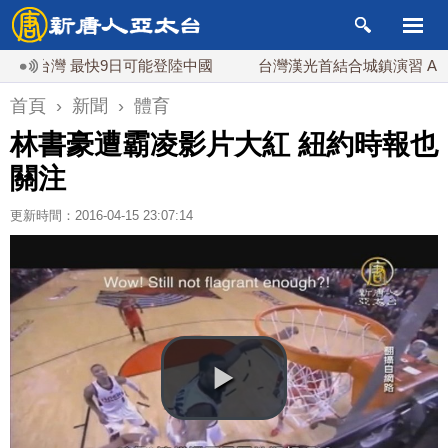
灣 最快9日可能登陸中國
台灣漢光首結合城鎮演習 AIT連續
首頁
›
新聞
›
體育
林書豪遭霸凌影片大紅 紐約時報也
關注
更新時間：2016-04-15 23:07:14