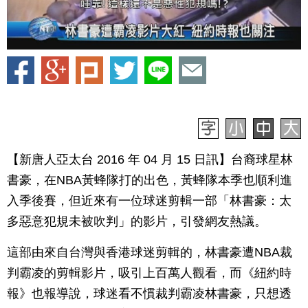
【新唐人亞太台 2016 年 04 月 15 日訊】台裔球星林
書豪，在NBA黃蜂隊打的出色，黃蜂隊本季也順利進
入季後賽，但近來有一位球迷剪輯一部「林書豪：太
多惡意犯規未被吹判」的影片，引發網友熱議。
這部由來自台灣與香港球迷剪輯的，林書豪遭NBA裁
判霸凌的剪輯影片，吸引上百萬人觀看，而《紐約時
報》也報導說，球迷看不慣裁判霸凌林書豪，只想透