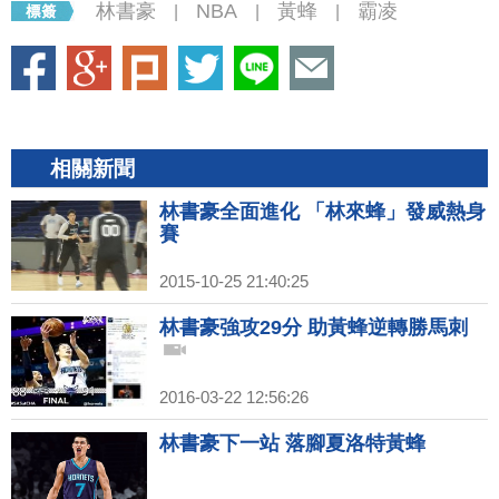
林書豪
NBA
黃蜂
霸凌
|
|
|
相關新聞
林書豪全面進化 「林來蜂」發威熱身
賽
2015-10-25 21:40:25
林書豪強攻29分 助黃蜂逆轉勝馬刺
2016-03-22 12:56:26
林書豪下一站 落腳夏洛特黃蜂