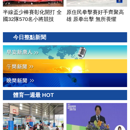
半線盃少棒賽彰化開打 全
原住民拳擊賽好手齊聚高
國32隊570名小將競技
雄 原拳出擊 無所畏懼
今日整點新聞
體育一週最 HOT