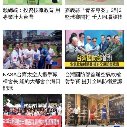
賴總統：投資技職教育 用
嘉義縣「青春專案」3對3
專業壯大台灣
籃球賽開打 千人同場競技
NASA台裔太空人攜手職
台灣國防部首辦空氣軟槍
棒會長 紐約大都會台灣日
射擊賽 提升全民防衛意識
開球