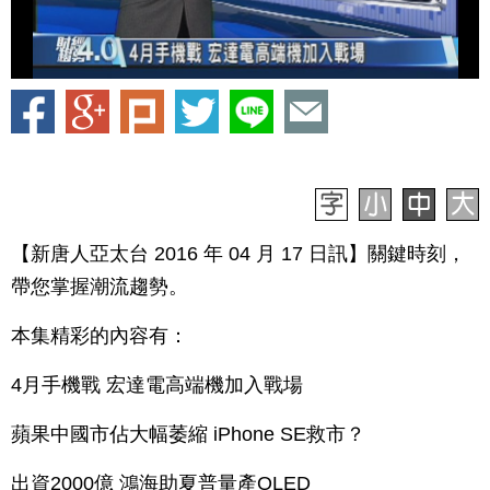
【新唐人亞太台 2016 年 04 月 17 日訊】關鍵時刻，
帶您掌握潮流趨勢。
本集精彩的內容有：
4月手機戰 宏達電高端機加入戰場
蘋果中國市佔大幅萎縮 iPhone SE救市？
出資2000億 鴻海助夏普量產OLED