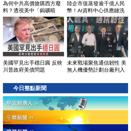
為何中共高價搶購西方廢
陸企市值蒸發逾千億人民
料？透視美中「鎢礦暗
幣！AI資料中心供應鏈洗
戰」背後不為人知的資源
牌？台灣喜迎轉單！成關
爭奪｜#財經新聞｜
鍵樞紐？｜#財經新聞
20260804(二)
│20260805 (三)
美國罕見出手穩日圓 反映
未來戰場聚焦通信韌性 美
川普政府美債問題
無人機優勢計劃台廠列入
今日整點新聞