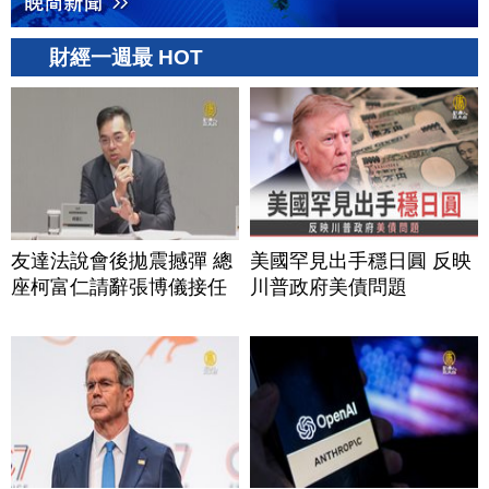
財經一週最 HOT
友達法說會後拋震撼彈 總
美國罕見出手穩日圓 反映
座柯富仁請辭張博儀接任
川普政府美債問題