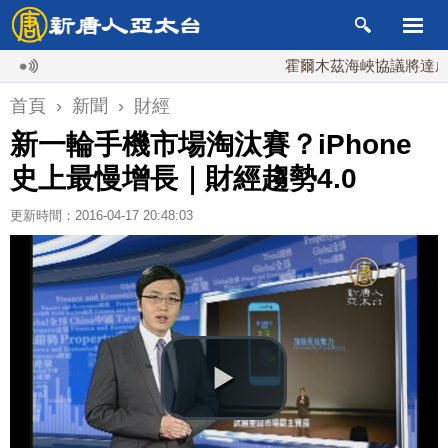
霍爾木茲海峽協議將達成？伊
首頁
›
新聞
›
財經
新一輪手機市場淘汰賽？iPhone
史上最慢增長｜財經趨勢4.0
更新時間：2016-04-17 20:48:03