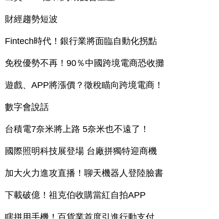
財經趨勢短波
Fintech時代！銀行業將面臨自動化拐點
免稅優勢不再！90％中國跨境電商恐收攤
遊戲、APP將漲價？徵稅瞄向跨境電商！
數字會說話
台積電7奈米將上路 5奈米也不遠了！
國際照明科技展登場 台廠拼獨特迎商機
加大火力進攻直播！聊天機器人登陸臉書
下載破億！祖克伯收購當紅自拍APP
瞎拼用手機！百貨業首度引進行動支付