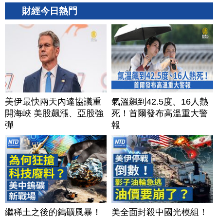
財經今日熱門
美伊最快兩天內達協議重
氣溫飆到42.5度、16人熱
開海峽 美股飆漲、亞股強
死！首爾發布高溫重大警
彈
報
繼稀土之後的鎢礦風暴！
美全面封殺中國光模組！