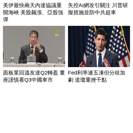
美伊最快兩天內達協議重
失控AI網攻引關注 川普研
開海峽 美股飆漲、亞股強
擬措施並防中共超車
彈
面板業回溫友達Q2轉盈 董
Fed利率連五凍但分歧加
座謹慎看Q3中國車市
劇 道瓊重挫千點