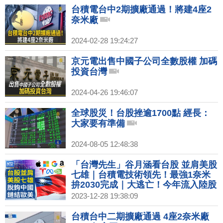
台積電台中2期擴廠通過！將建4座2
奈米廠
2024-02-28 19:24:27
京元電出售中國子公司全數股權 加碼
投資台灣
2024-04-26 19:46:07
全球股災！台股挫逾1700點 經長：
大家要有準備
2024-08-05 12:48:38
「台灣先生」谷月涵看台股 並肩美股
七雄｜台積電技術領先！最強1奈米
拚2030完成｜大逃亡！今年流入陸股
的外資近九成退場｜藝人西進風險高
2023-12-28 19:38:09
外媒指五月天遭中共施壓
台積台中二期擴廠通過 4座2奈米廠