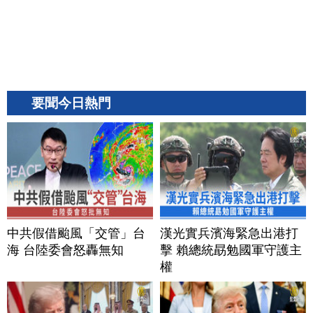
要聞今日熱門
中共假借颱風「交管」台
漢光實兵濱海緊急出港打
海 台陸委會怒轟無知
擊 賴總統勗勉國軍守護主
權