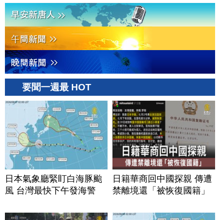
要聞一週最 HOT
日本氣象廳緊盯白海豚颱
日籍華商回中國探親 傳遭
風 台灣最快下午發海警
禁離境還「被恢復國籍」