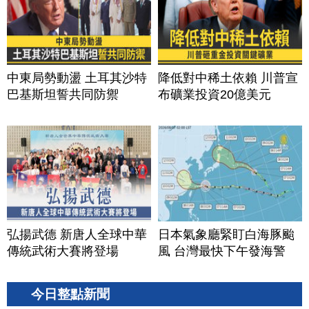
中東局勢動盪 土耳其沙特
降低對中稀土依賴 川普宣
巴基斯坦誓共同防禦
布礦業投資20億美元
弘揚武德 新唐人全球中華
日本氣象廳緊盯白海豚颱
傳統武術大賽將登場
風 台灣最快下午發海警
今日整點新聞