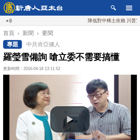
降低對中稀土依賴 川普宣布礦業
首頁
›
新聞
›
要聞
專題
中共肯亞擄人
羅瑩雪備詢 嗆立委不需要搞懂
更新時間：2016-04-18 13:11:52