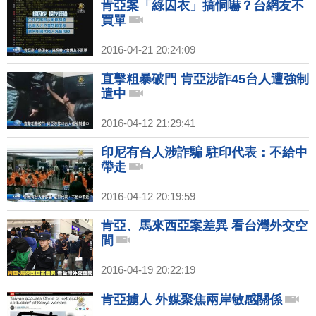
肯亞案「綠囚衣」搞恫嚇？台網友不
買單
2016-04-21 20:24:09
直擊粗暴破門 肯亞涉詐45台人遭強制
遣中
2016-04-12 21:29:41
印尼有台人涉詐騙 駐印代表：不給中
帶走
2016-04-12 20:19:59
肯亞、馬來西亞案差異 看台灣外交空
間
2016-04-19 20:22:19
肯亞擄人 外媒聚焦兩岸敏感關係