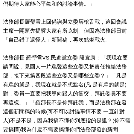
們期待大家能心平氣和的討論事情。」
法務部長羅瑩雪上回備詢與立委唇槍舌戰，這回會議
主席一開頭先提醒大家有所克制。但因為法務部日前
「自己錯了還怪人」新聞稿，再次點燃戰火。
法務部長 羅瑩雪VS.民進黨立委 段宜康：「我現在要
請問說，見國人一片罵聲這些立委又把責任推給法務
部，接下來第四段這些立委又是哪些立委？」「凡是
有罵的就是，我現在就是不想點名(凡 是有罵的就是)
對，委員一直要把我導向跟人的衝突，拜託委員不要
再這樣。」「羅部長不是你拜託我，而是法務部在發
這個新聞稿的時候(可不可以討論事情不要 一直針對
人)不是不是，因為我搞不懂你到底指的是誰？(你不需
要搞懂)我為什麼不需要搞懂你們法務部發的新聞