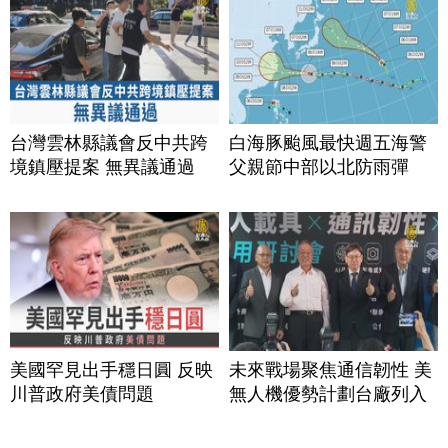
台灣雲林縣議會反中共跨
白海豚颱風最快週五海警
境鎮壓提案 無異議通過
父親節中部以北防雨彈
美國罕見出手穩日圓 反映
未來戰場聚焦通信韌性 美
川普政府美債問題
無人機優勢計劃台廠列入