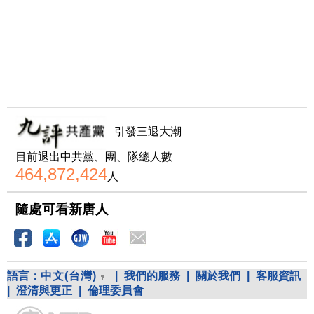
引發三退大潮
目前退出中共黨、團、隊總人數
464,872,424
人
隨處可看新唐人
語言：
中文(台灣)
|
我們的服務
|
關於我們
|
客服資訊
|
澄清與更正
|
倫理委員會