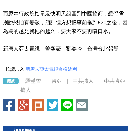
而原本行政院指示最快明天組團到中國協商，羅瑩雪
則說恐怕有變數，預計陸方想把事前拖到520之後，因
為罵的越兇就拖的越久，要大家不要再噴口水。
新唐人亞太電視 曾奕豪 劉姿吟 台灣台北報導
按讚加入
新唐人亞太電視台粉絲團
羅瑩雪
肯亞
中共擄人
中共肯亞
|
|
|
擄人