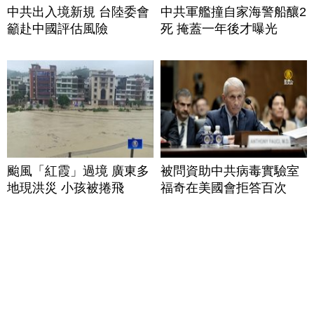
中共出入境新規 台陸委會
中共軍艦撞自家海警船釀2
籲赴中國評估風險
死 掩蓋一年後才曝光
颱風「紅霞」過境 廣東多
被問資助中共病毒實驗室
地現洪災 小孩被捲飛
福奇在美國會拒答百次