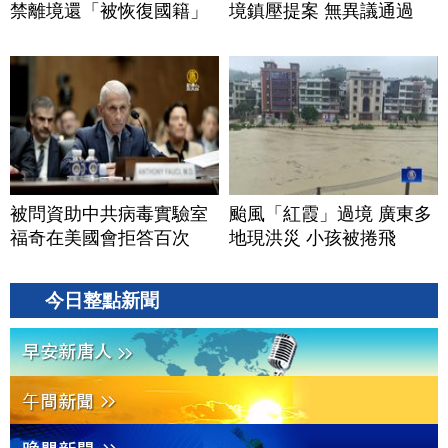
禁離境還「被恢復國籍」
境鎮壓提案 無異議通過
被問資助中共病毒實驗室
颱風「紅霞」過境 廣東多
福奇在美國會拒答百次
地現洪災 小孩被捲飛
今日整點新聞