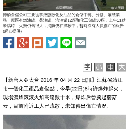
德橋倉儲公司主要從事液態散化及油品的倉儲中轉、分撥、灌裝業
務，廠區有燃油罐、柴油罐、汽油罐12座和化工儲罐30座，上午11點
發稿時，火勢仍舊很大，消防仍在撲救中，暫時沒有人員傷亡的報告
(網友提供)
【新唐人亞太台 2016 年 04 月 22 日訊】江蘇省靖江
市一個化工產品倉儲點，今早(22日)8時許爆炸起火，
現場濃煙滾滾火焰高達數十米，爆炸后曾騰起蘑菇
云，目前附近工人已疏散，未知傳出傷亡情況。