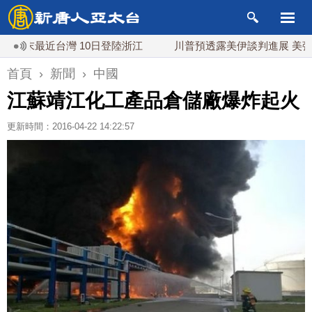
最近台灣 10日登陸浙江
川普預透露美伊談判進展 美彈藥充足
首頁
›
新聞
›
中國
江蘇靖江化工產品倉儲廠爆炸起火
更新時間：2016-04-22 14:22:57