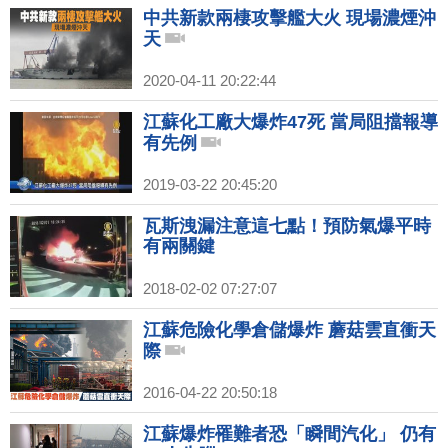
中共新款兩棲攻擊艦大火 現場濃煙沖
天
2020-04-11 20:22:44
江蘇化工廠大爆炸47死 當局阻擋報導
有先例
2019-03-22 20:45:20
瓦斯洩漏注意這七點！預防氣爆平時
有兩關鍵
2018-02-02 07:27:07
江蘇危險化學倉儲爆炸 蘑菇雲直衝天
際
2016-04-22 20:50:18
江蘇爆炸罹難者恐「瞬間汽化」 仍有