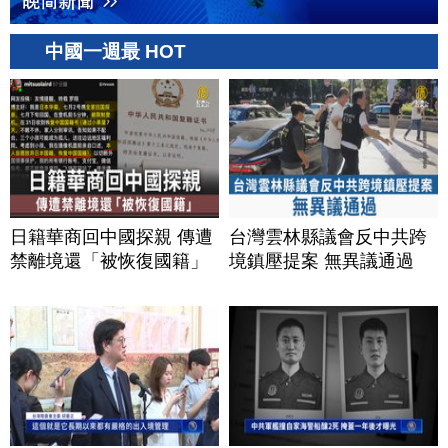
中國一週最 HOT
日籍華商回中國探親 傳遭
台灣雲林縣議會反中共跨
禁離境還「被恢復國籍」
境鎮壓提案 無異議通過