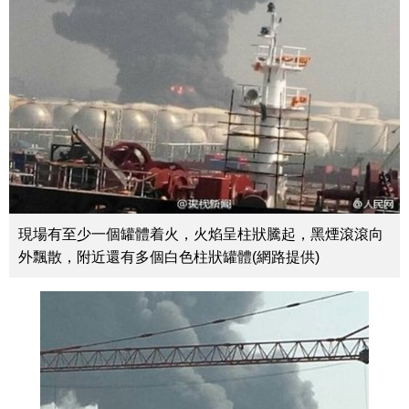
現場有至少一個罐體着火，火焰呈柱狀騰起，黑煙滾滾向
外飄散，附近還有多個白色柱狀罐體(網路提供)