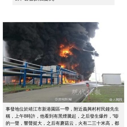
事發地位於靖江市新港園區一帶，附近義興村村民鐘先生
稱，上午8時許，他看到有黑煙騰起，之后發生爆炸，“嘭
的一聲，響聲挺大，之后有蘑菇云，火有二三十米高，都