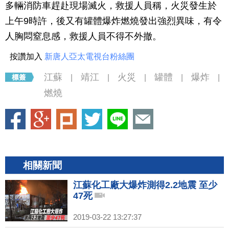
多輛消防車趕赴現場滅火，救援人員稱，火災發生於
上午9時許，後又有罐體爆炸燃燒發出強烈異味，有令
人胸悶窒息感，救援人員不得不外撤。
按讚加入
新唐人亞太電視台粉絲團
江蘇
靖江
火災
罐體
爆炸
|
|
|
|
|
燃燒
相關新聞
江蘇化工廠大爆炸測得2.2地震 至少
47死
2019-03-22 13:27:37