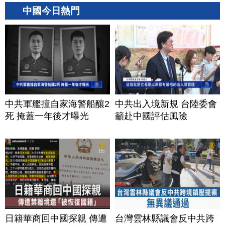
中國今日熱門
中共軍艦撞自家海警船釀2
中共出入境新規 台陸委會
死 掩蓋一年後才曝光
籲赴中國評估風險
日籍華商回中國探親 傳遭
台灣雲林縣議會反中共跨