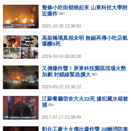
整條小吃街都燒起來 山東科技大學附
近爆炸
2021-10-26 13:36:50
高架橋塌真相未明 無錫再傳小吃店氣
爆釀9死
2019-10-14 00:35:38
又傳爆炸聲！屏東科技園區現場火勢
加劇 封鎖線緊急擴大
2023-09-22 23:36:22
江蘇餐廳宿舍大火22死 嫌犯藏水箱被
捕
2017-07-17 21:08:49
彰化工廠大火傳出爆炸聲 28輛消防車