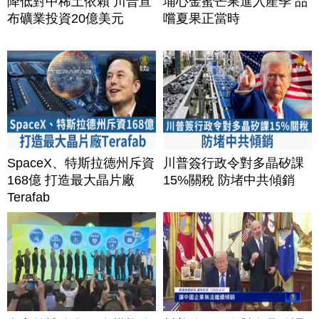
降低對中稀土依賴 川普宣
埔心金蜜芒果進入產季 品
布礦業投資20億美元
嚐夏果正當時
SpaceX、特斯拉德州斥資
川普簽行政令對多晶矽課
168億 打造最大晶片廠
15%關稅 防堵中共傾銷
Terafab