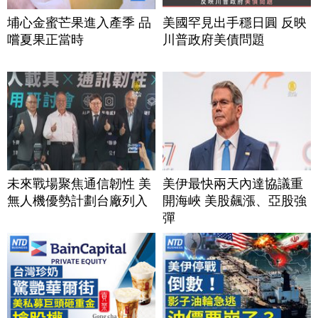
埔心金蜜芒果進入產季 品
美國罕見出手穩日圓 反映
嚐夏果正當時
川普政府美債問題
未來戰場聚焦通信韌性 美
美伊最快兩天內達協議重
無人機優勢計劃台廠列入
開海峽 美股飆漲、亞股強
彈