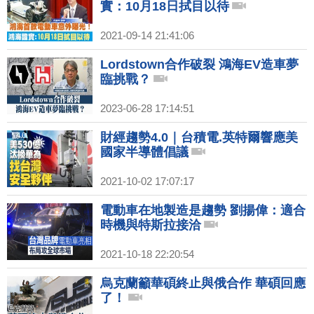
實：10月18日拭目以待
2021-09-14 21:41:06
Lordstown合作破裂 鴻海EV造車夢
臨挑戰？
2023-06-28 17:14:51
財經趨勢4.0｜台積電.英特爾響應美
國家半導體倡議
2021-10-02 17:07:17
電動車在地製造是趨勢 劉揚偉：適合
時機與特斯拉接洽
2021-10-18 22:20:54
烏克蘭籲華碩終止與俄合作 華碩回應
了！