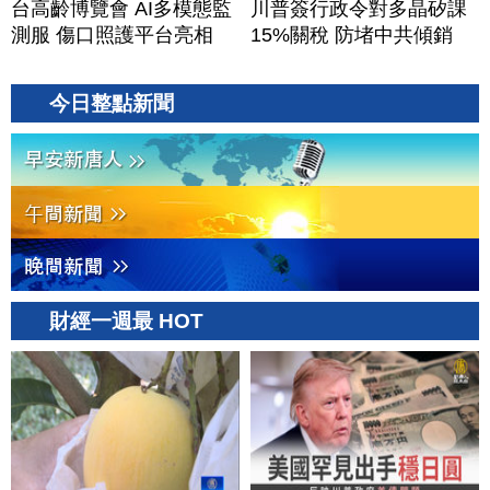
台高齡博覽會 AI多模態監
川普簽行政令對多晶矽課
測服 傷口照護平台亮相
15%關稅 防堵中共傾銷
今日整點新聞
財經一週最 HOT