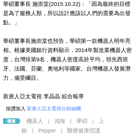
華碩董事長 施崇棠(2015.10.22)：「因為最終的目標
是為了服務人類，所以設計應該以人們的需要為出發
點。」
華碩董事長施崇棠也預告，華碩第一款機器人明年亮
相。根據美國銀行資料顯示，2014年製造業機器人密
度，台灣排第9名，機器人密度高於平均，領先西班
牙、法國、芬蘭、奧地利等國家。台灣機器人發展潛
力，備受矚目。
新唐人亞太電視 李晶晶 綜合報導
按讚加入
新唐人亞太電視台粉絲團
機器人
鴻海
華碩
上
|
|
|
銀
Pepper
醫療健康照護
|
|