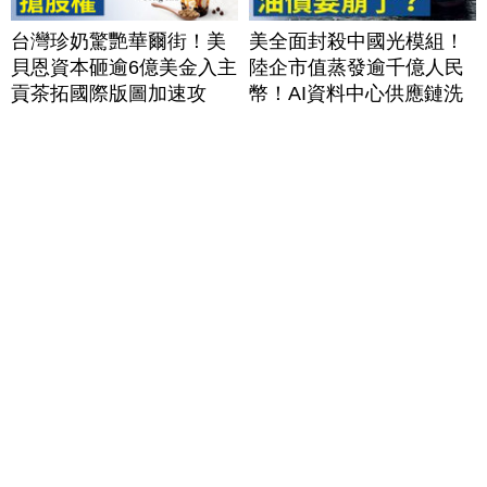
台灣珍奶驚艷華爾街！美
美全面封殺中國光模組！
貝恩資本砸逾6億美金入主
陸企市值蒸發逾千億人民
貢茶拓國際版圖加速攻
幣！AI資料中心供應鏈洗
美？｜#財經新聞｜
牌？台灣喜迎轉單！成關
20260806(四)
鍵樞紐？｜#財經新聞
│20260805 (三)