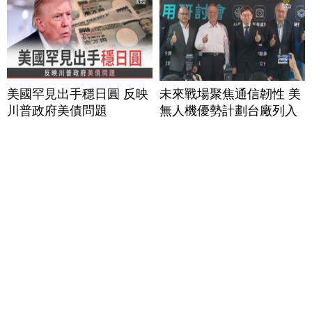
美國罕見出手穩日圓 反映
未來戰場聚焦通信韌性 美
川普政府美債問題
無人機優勢計劃台廠列入