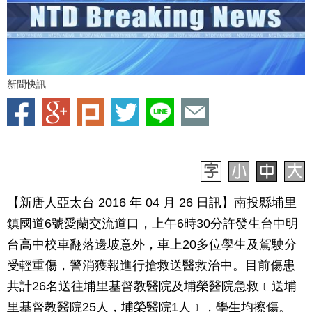
新聞快訊
【新唐人亞太台 2016 年 04 月 26 日訊】南投縣埔里
鎮國道6號愛蘭交流道口，上午6時30分許發生台中明
台高中校車翻落邊坡意外，車上20多位學生及駕駛分
受輕重傷，警消獲報進行搶救送醫救治中。目前傷患
共計26名送往埔里基督教醫院及埔榮醫院急救﹝送埔
里基督教醫院25人，埔榮醫院1人﹞，學生均擦傷。