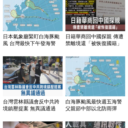
日本氣象廳緊盯白海豚颱
日籍華商回中國探親 傳遭
風 台灣最快下午發海警
禁離境還「被恢復國籍」
台灣雲林縣議會反中共跨
白海豚颱風最快週五海警
境鎮壓提案 無異議通過
父親節中部以北防雨彈