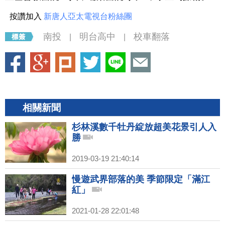
按讚加入
新唐人亞太電視台粉絲團
南投
明台高中
校車翻落
|
|
相關新聞
杉林溪數千牡丹綻放超美花景引人入
勝
2019-03-19 21:40:14
慢遊武界部落的美 季節限定「滿江
紅」
2021-01-28 22:01:48