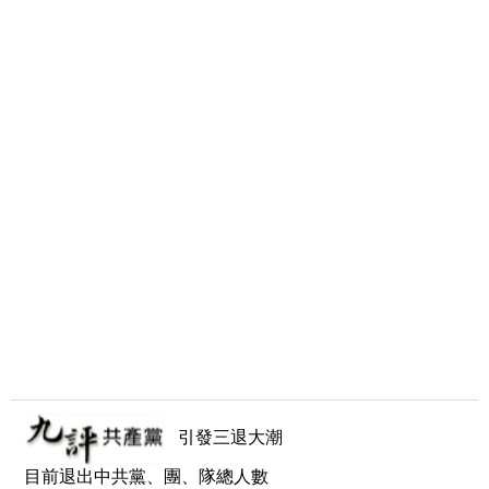
引發三退大潮
目前退出中共黨、團、隊總人數