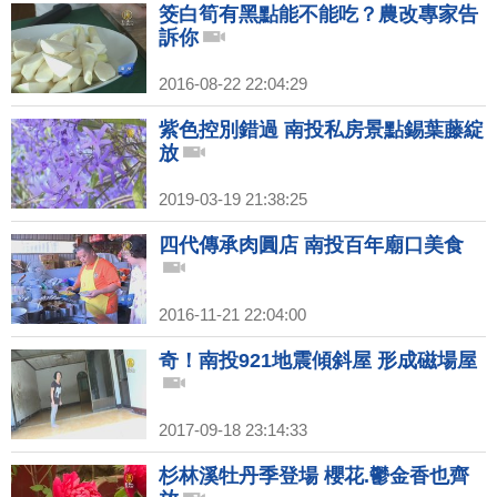
筊白筍有黑點能不能吃？農改專家告
訴你
2016-08-22 22:04:29
紫色控別錯過 南投私房景點錫葉藤綻
放
2019-03-19 21:38:25
四代傳承肉圓店 南投百年廟口美食
2016-11-21 22:04:00
奇！南投921地震傾斜屋 形成磁場屋
2017-09-18 23:14:33
杉林溪牡丹季登場 櫻花.鬱金香也齊