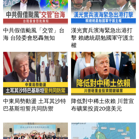
中共假借颱風「交管」台
漢光實兵濱海緊急出港打
海 台陸委會怒轟無知
擊 賴總統勗勉國軍守護主
權
中東局勢動盪 土耳其沙特
降低對中稀土依賴 川普宣
巴基斯坦誓共同防禦
布礦業投資20億美元