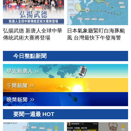
弘揚武德 新唐人全球中華
日本氣象廳緊盯白海豚颱
傳統武術大賽將登場
風 台灣最快下午發海警
今日整點新聞
要聞一週最 HOT