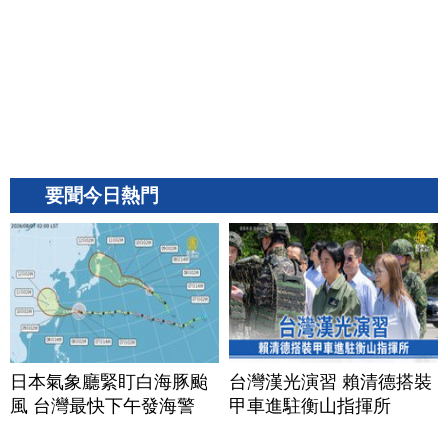
要聞今日熱門
日本氣象廳緊盯白海豚颱
台灣漢光演習 賴清德搭裝
風 台灣最快下午發海警
甲車進駐衡山指揮所