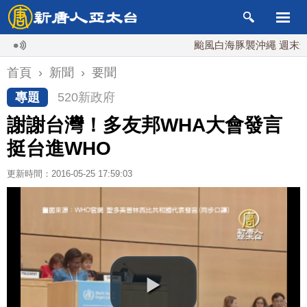
颱風白海豚襲沖繩 週末最近台灣
首頁
›
新聞
›
要聞
專題
520新政府
謝謝台灣！多友邦WHA大會發言
挺台進WHO
更新時間：2016-05-25 17:59:03