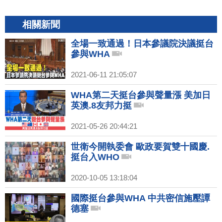
相關新聞
全場一致通過！日本參議院決議挺台
參與WHA
2021-06-11 21:05:07
WHA第二天挺台參與聲量漲 美加日
英澳.8友邦力挺
2021-05-26 20:44:21
世衛今開執委會 歐政要賀雙十國慶.
挺台入WHO
2020-10-05 13:18:04
國際挺台參與WHA 中共密信施壓譚
德塞