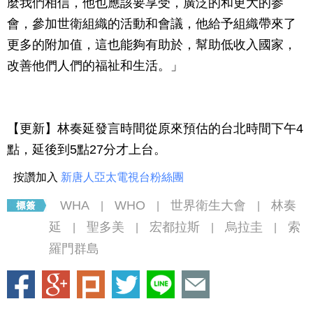
麼我們相信，他也應該要享受，廣泛的和更大的参
會，參加世衛組織的活動和會議，他給予組織帶來了
更多的附加值，這也能夠有助於，幫助低收入國家，
改善他們人們的福祉和生活。」
【更新】林奏延發言時間從原來預估的台北時間下午4
點，延後到5點27分才上台。
按讚加入
新唐人亞太電視台粉絲團
WHA
WHO
世界衛生大會
林奏
|
|
|
延
聖多美
宏都拉斯
烏拉圭
索
|
|
|
|
羅門群島