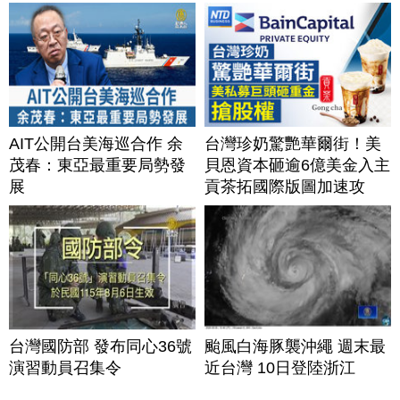
AIT公開台美海巡合作 余
台灣珍奶驚艷華爾街！美
茂春：東亞最重要局勢發
貝恩資本砸逾6億美金入主
展
貢茶拓國際版圖加速攻
美？｜#財經新聞｜
20260806(四)
台灣國防部 發布同心36號
颱風白海豚襲沖繩 週末最
演習動員召集令
近台灣 10日登陸浙江