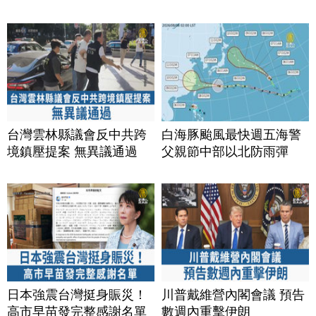
台灣雲林縣議會反中共跨
白海豚颱風最快週五海警
境鎮壓提案 無異議通過
父親節中部以北防雨彈
日本強震台灣挺身賑災！
川普戴維營內閣會議 預告
高市早苗發完整感謝名單
數週內重擊伊朗