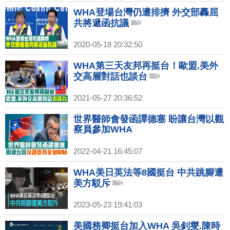
WHA登場台灣仍遭排擠 外交部轟屈
共將遞函抗議
2020-05-18 20:32:50
WHA第三天友邦再挺台！歐盟.美外
交高層對話也談台
2021-05-27 20:36:52
世界醫師會發函譚德塞 盼讓台灣以觀
察員參加WHA
2022-04-21 16:45:07
WHA美日英法等8國挺台 中共跳腳遭
美方駁斥
2023-05-23 19:41:03
美國務卿挺台加入WHA 吳釗燮.陳時