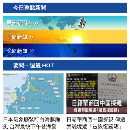
今日整點新聞
要聞一週最 HOT
日本氣象廳緊盯白海豚颱
日籍華商回中國探親 傳遭
風 台灣最快下午發海警
禁離境還「被恢復國籍」