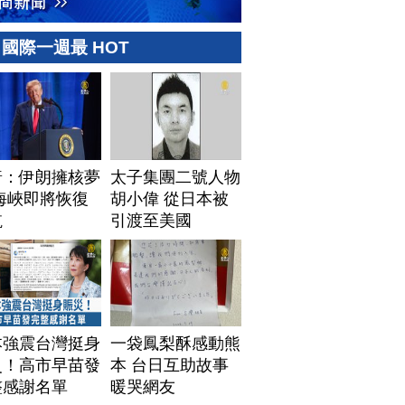
國際一週最 HOT
普：伊朗擁核夢
太子集團二號人物
海峽即將恢復
胡小偉 從日本被
航
引渡至美國
本強震台灣挺身
一袋鳳梨酥感動熊
災！高市早苗發
本 台日互助故事
整感謝名單
暖哭網友