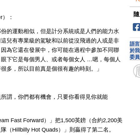
隨
er）：
部份的運動相似，但是計分系統或是人們的能力水
們這兒有專業級的駕駛和以前從沒飛過的人或是非
語言
，因為它還在發展中，你可能在過程中參加不同聯
於我
委員
眼下它是每個男人、或者每個女人 …嗯，每個人
好很多，所以目前真是個很有趣的時刻。」
無所謂，你們都有機會，只要你看得見你就能
ast Forward）」把1,500英鎊（合約2,200美
llbilly Hot Quads）」則贏得了第二名。