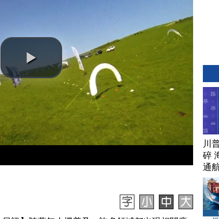
川
碎 
通