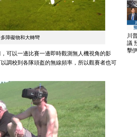
川
許多障礙物和大轉彎
議 
擊
們，可以一邊比賽一邊即時觀測無人機視角的影
可以調校到各隊頭盔的無線頻率，所以觀賽者也可