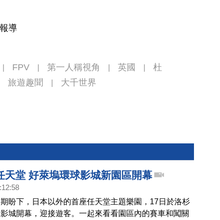
合報導
FPV
第一人稱視角
英國
杜
|
|
|
|
旅遊趣聞
大千世界
|
任天堂 好萊塢環球影城新園區開幕
:12:58
期盼下，日本以外的首座任天堂主題樂園，17日於洛杉
球影城開幕，迎接遊客。一起來看看園區內的賽車和闖關