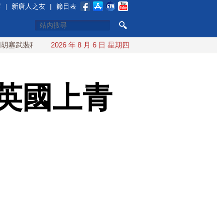
賽
|
新唐人之友
|
節目表
稱又襲擊沙特油輪
2026 年 8 月 6 日 星期四
台灣漢光演習 賴清德搭裝甲車進駐衡山指揮
英國上青