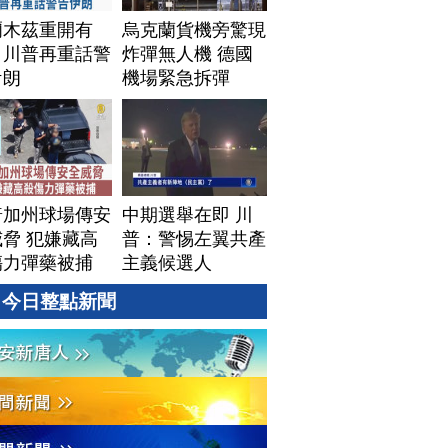
爾木茲重開有
烏克蘭貨機旁驚現
！川普再重話警
炸彈無人機 德國
伊朗
機場緊急拆彈
普加州球場傳安
中期選舉在即 川
脅 犯嫌藏高
普：警惕左翼共產
傷力彈藥被捕
主義候選人
今日整點新聞