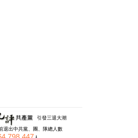
引發三退大潮
前退出中共黨、團、隊總人數
64,798,447
人