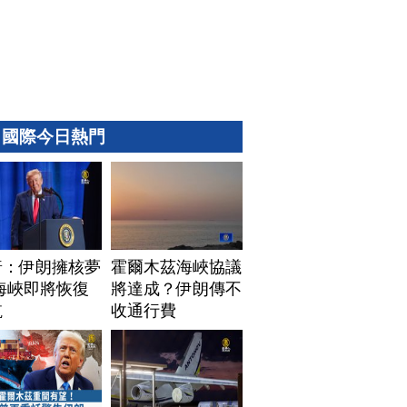
國際今日熱門
普：伊朗擁核夢
霍爾木茲海峽協議
海峽即將恢復
將達成？伊朗傳不
航
收通行費