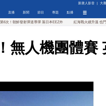
新唐人影音
|
大
直播
新聞
節目
專題
點播
發射彈道導彈 落日本EEZ外
紅海戰火續升溫 也門胡塞武裝
！無人機團體賽 