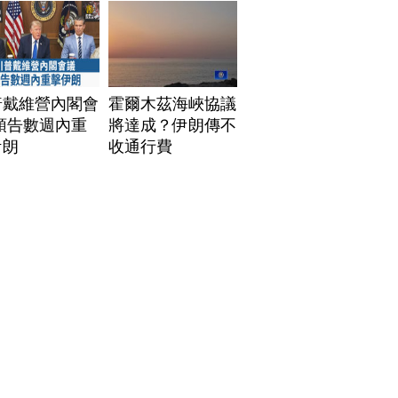
普戴維營內閣會
霍爾木茲海峽協議
預告數週內重
將達成？伊朗傳不
伊朗
收通行費