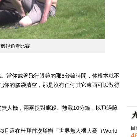
人機視角看比賽
。當你戴著飛行眼鏡的那5分鐘時間，你根本就不
把你的腦袋清空，那是沒有任何其它東西可以做得
的無人機，兩兩捉對廝殺、熱戰10分鐘，以飛過障
目
3月還在杜拜首次舉辦「世界無人機大賽（World
4