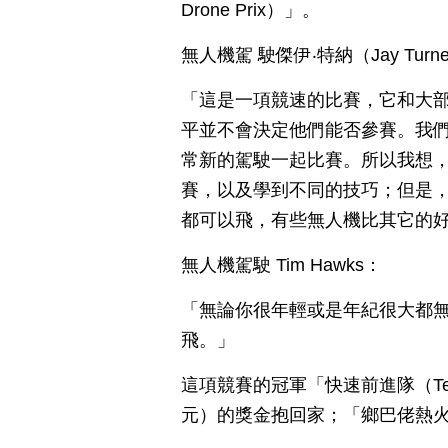
Drone Prix）」。
無人機駕 駛傑伊‧特納（Jay Turn
「這是一項競速的比賽，它和大
平並不會決定他們能否參賽。我
常新的駕駛一起比賽。所以我想
賽，以及學到不同的技巧；但是，
都可以飛，有些無人機比其它的
無人機駕駛 Tim Hawks：
「無論你很年輕或是年紀很大都
飛。」
這項競賽的冠軍「快速前進隊（Team F
元）的獎金抱回家；「鄉巴佬熱火隊（Hi