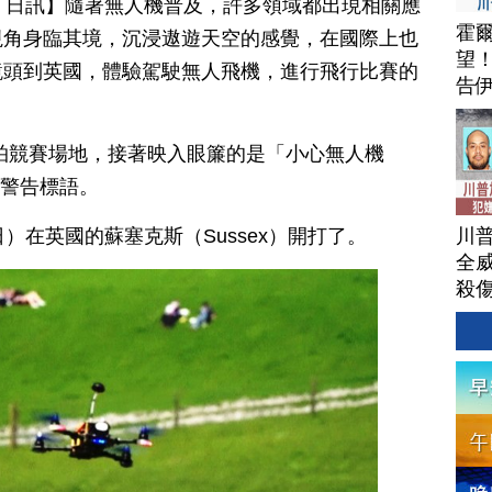
月 27 日訊】隨著無人機普及，許多領域都出現相關應
霍
視角身臨其境，沉浸遨遊天空的感覺，在國際上也
望
鏡頭到英國，體驗駕駛無人飛機，進行飛行比賽的
告
空拍競賽場地，接著映入眼簾的是「小心無人機
幽默警告標語。
川
）在英國的蘇塞克斯（Sussex）開打了。
全威
殺