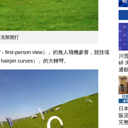
塞克斯開打
irst-person view）」的無人飛機參賽，競技場
川
rpin curves）」的大轉彎。
碎 
通
日
賑
完