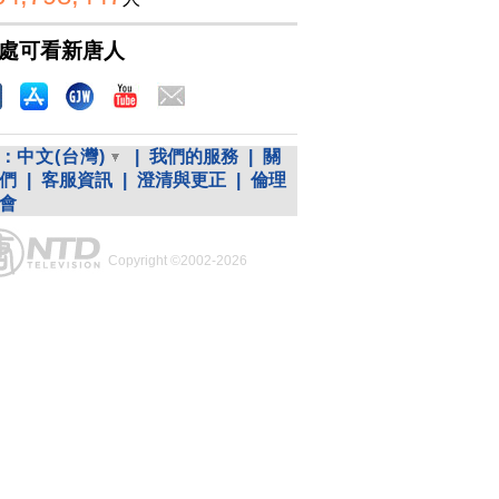
處可看新唐人
：
中文(台灣)
|
我們的服務
|
關
們
|
客服資訊
|
澄清與更正
|
倫理
會
Copyright ©2002-2026