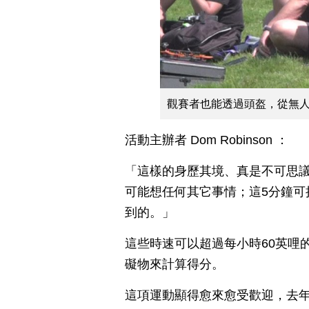
觀賽者也能透過頭盔，從無
活動主辦者 Dom Robinson ：
「這樣的身歷其境、真是不可思議
可能想任何其它事情；這5分鐘可
到的。」
這些時速可以超過每小時60英哩
礙物來計算得分。
這項運動顯得愈來愈受歡迎，去年