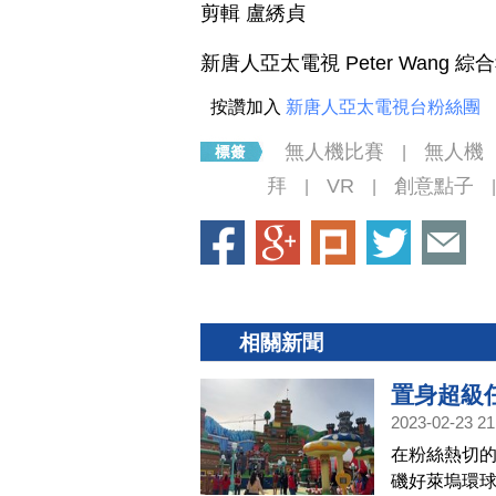
剪輯 盧綉貞
新唐人亞太電視 Peter Wang 綜
按讚加入
新唐人亞太電視台粉絲團
無人機比賽
無人機
|
拜
VR
創意點子
|
|
|
相關新聞
置身超級
2023-02-23 21
在粉絲熱切的
磯好萊塢環