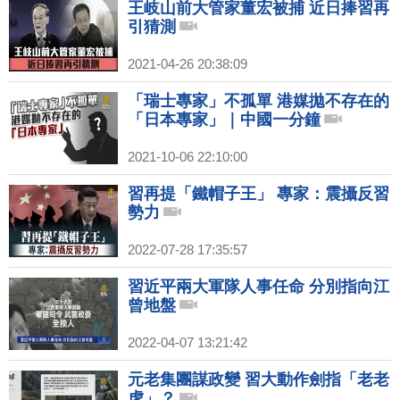
王岐山前大管家董宏被捕 近日捧習再
引猜測
2021-04-26 20:38:09
「瑞士專家」不孤單 港媒拋不存在的
「日本專家」｜中國一分鐘
2021-10-06 22:10:00
習再提「鐵帽子王」 專家：震攝反習
勢力
2022-07-28 17:35:57
習近平兩大軍隊人事任命 分別指向江
曾地盤
2022-04-07 13:21:42
元老集團謀政變 習大動作劍指「老老
虎」？