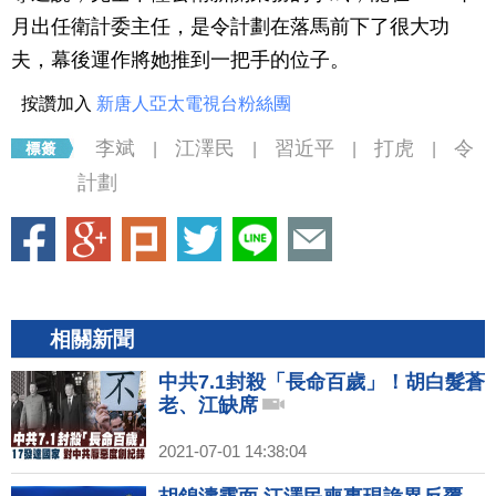
月出任衛計委主任，是令計劃在落馬前下了很大功
夫，幕後運作將她推到一把手的位子。
按讚加入
新唐人亞太電視台粉絲團
李斌
江澤民
習近平
打虎
令
|
|
|
|
計劃
相關新聞
中共7.1封殺「長命百歲」！胡白髮蒼
老、江缺席
2021-07-01 14:38:04