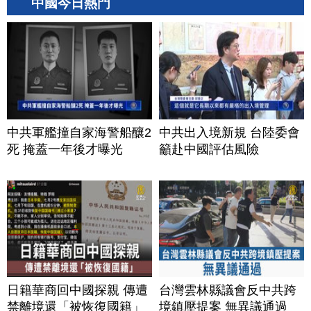
中國今日熱門
中共軍艦撞自家海警船釀2
中共出入境新規 台陸委會
死 掩蓋一年後才曝光
籲赴中國評估風險
日籍華商回中國探親 傳遭
台灣雲林縣議會反中共跨
禁離境還「被恢復國籍」
境鎮壓提案 無異議通過