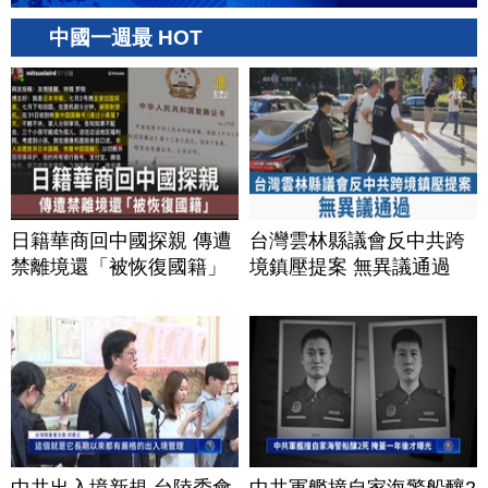
中國一週最 HOT
日籍華商回中國探親 傳遭
台灣雲林縣議會反中共跨
禁離境還「被恢復國籍」
境鎮壓提案 無異議通過
中共出入境新規 台陸委會
中共軍艦撞自家海警船釀2