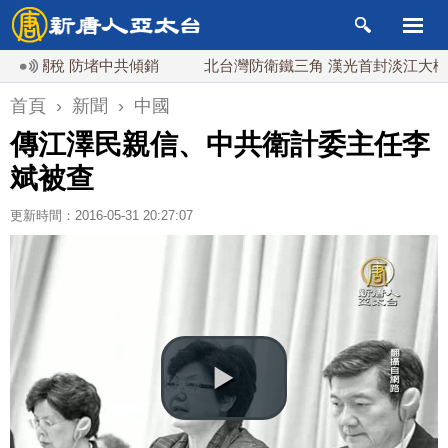
關稅 防堵中共傾銷
北台灣防衛鐵三角 漢光首封淡江大橋驗證
首頁
›
新聞
›
中國
傳江澤民親信、中共衛計委主任李
斌被查
更新時間：2016-05-31 20:27:07