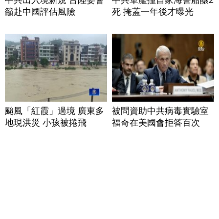
籲赴中國評估風險
死 掩蓋一年後才曝光
颱風「紅霞」過境 廣東多
被問資助中共病毒實驗室
地現洪災 小孩被捲飛
福奇在美國會拒答百次