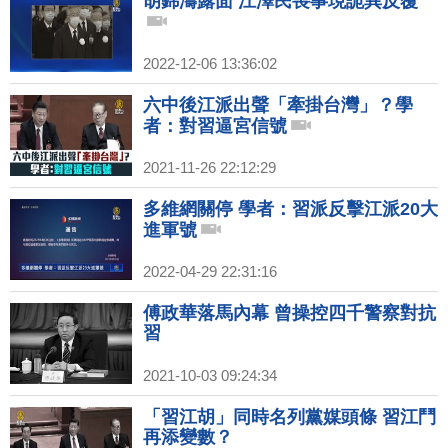
胡錦濤露面 江澤民喪事現詭異反覆
2022-12-06 13:36:02
六中後江派出聲「牽掛台灣」？學
者：對習逼宮信號
2021-11-26 22:12:29
多維網關停 學者：習派反擊江派20大
進軍號
2022-04-29 22:31:16
傅政華落馬內幕 曾操控四千警察對抗
習
2021-10-03 09:24:34
「習江胡」同時名列黨媒頭條 習江鬥
再添變數？