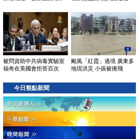
被問資助中共病毒實驗室
颱風「紅霞」過境 廣東多
福奇在美國會拒答百次
地現洪災 小孩被捲飛
今日整點新聞