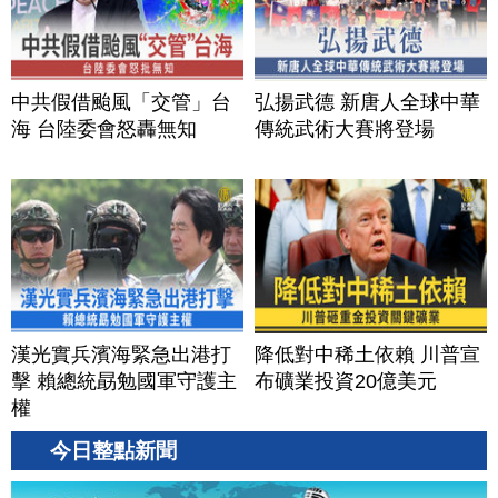
中共假借颱風「交管」台
弘揚武德 新唐人全球中華
海 台陸委會怒轟無知
傳統武術大賽將登場
漢光實兵濱海緊急出港打
降低對中稀土依賴 川普宣
擊 賴總統勗勉國軍守護主
布礦業投資20億美元
權
今日整點新聞