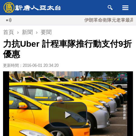
伊朗革命衛隊元老掌最高國安會
首頁
›
新聞
›
要聞
力抗Uber 計程車隊推行動支付9折
優惠
更新時間：2016-06-01 20:34:20