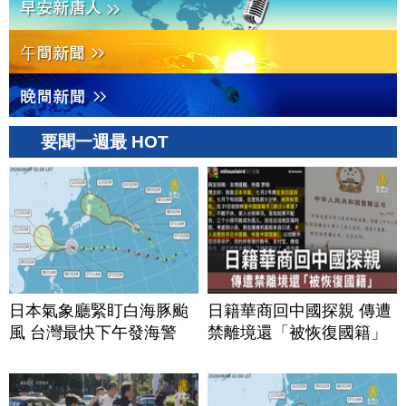
要聞一週最 HOT
日本氣象廳緊盯白海豚颱
日籍華商回中國探親 傳遭
風 台灣最快下午發海警
禁離境還「被恢復國籍」