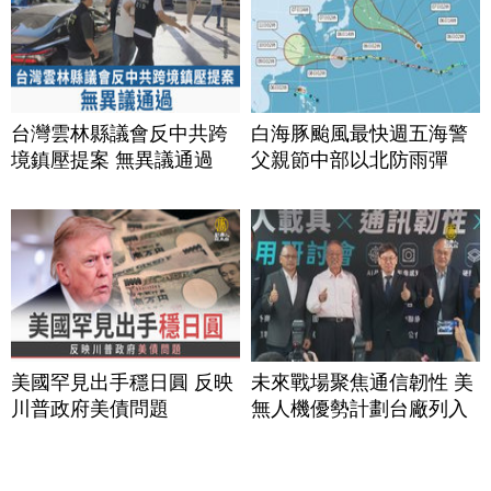
台灣雲林縣議會反中共跨
白海豚颱風最快週五海警
境鎮壓提案 無異議通過
父親節中部以北防雨彈
美國罕見出手穩日圓 反映
未來戰場聚焦通信韌性 美
川普政府美債問題
無人機優勢計劃台廠列入