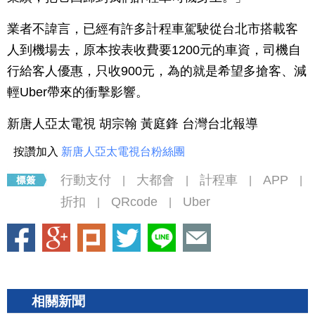
業者不諱言，已經有許多計程車駕駛從台北市搭載客
人到機場去，原本按表收費要1200元的車資，司機自
行給客人優惠，只收900元，為的就是希望多搶客、減
輕Uber帶來的衝擊影響。
新唐人亞太電視 胡宗翰 黃庭鋒 台灣台北報導
按讚加入
新唐人亞太電視台粉絲團
行動支付
大都會
計程車
APP
|
|
|
|
折扣
QRcode
Uber
|
|
相關新聞