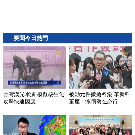
要聞今日熱門
台灣漢光軍演 模擬核生化
被動元件掀搶料潮 華新科
攻擊快速因應
董座：漲價勢在必行