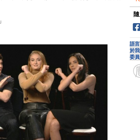
隨
」
語言
於我
委員