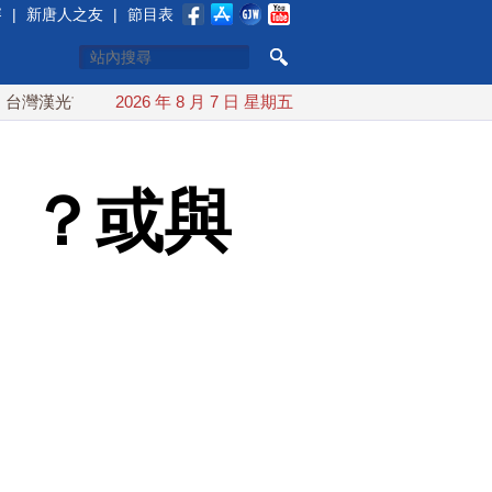
賽
|
新唐人之友
|
節目表
光首結合城鎮演習 AIT連續發文讚「韌性台灣」
2026 年 8 月 7 日 星期五
搞分化？美情
」？或與