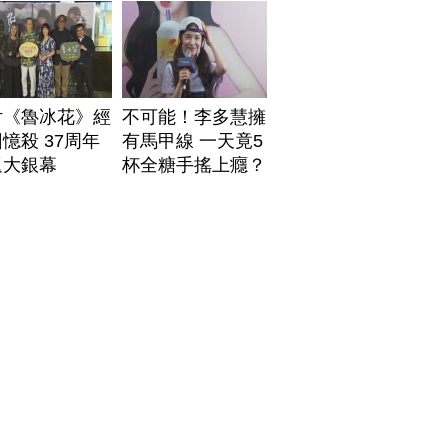
片《魯冰花》經
不可能！李多慧擁
憶殺 37周年
有馬甲線 一天竟5
返大銀幕
杯全糖手搖上癮？