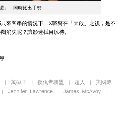
囉」，同時比出手勢
都只來客串的情況下，X戰警在「天啟」之後，是不
影圈消失呢？讓影迷拭目以待。
報導
斯
萬磁王
復仇者聯盟
超人
美國隊
|
|
|
|
Jennifer_Lawrence
James_McAvoy
|
|
|