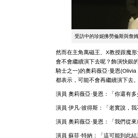
受訪中的珍妮佛勞倫斯與詹
然而在主角萬磁王、X教授跟魔形
會不會繼續演下去呢？飾演快銀的伊凡
騎士之一)的奧莉薇亞·曼恩(Olivia 
都表示，可能不會再繼續演下去
演員 奧莉薇亞·曼恩：「你還有多
演員 伊凡·彼得斯：「老實說，
演員 奧莉薇亞·曼恩：「我們從
演員 蘇菲·特納：「這可能到此