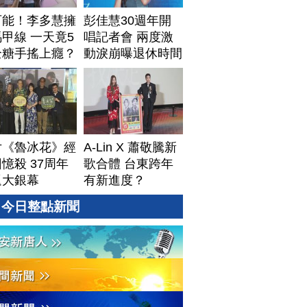
可能！李多慧擁
彭佳慧30週年開
甲線 一天竟5
唱記者會 兩度激
全糖手搖上癮？
動淚崩曝退休時間
片《魯冰花》經
A-Lin X 蕭敬騰新
憶殺 37周年
歌合體 台東跨年
返大銀幕
有新進度？
今日整點新聞