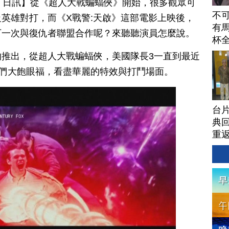
月 03 日訊】從《超人大戰蝙蝠俠》開始，很多觀眾可
不
英雄對打，而《X戰警:天啟》這部電影上映後，
有馬
下一次與復仇者聯盟合作呢？來聽聽演員怎麼說。
杯
推出，從超人大戰蝙蝠俠，美國隊長3一直到最近
眾們大飽眼福，看盡華麗的特效與打鬥場面。
台
典回
重