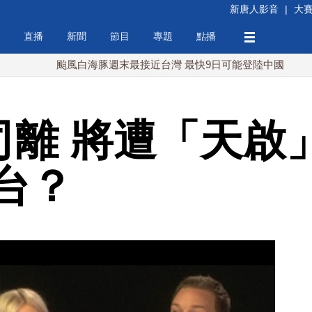
新唐人影音
|
大
直播
新聞
節目
專題
點播
颱風白海豚週末最接近台灣 最快9日可能登陸中國
台灣漢
司離 將遭「天啟
台？