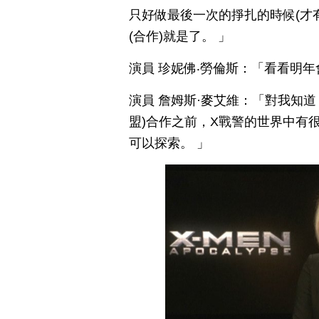
只好做最後一次的掙扎的時候(才
(合作)就是了。 」
演員 珍妮佛‧勞倫斯：「看看明
演員 詹姆斯·麥艾維：「對我知
盟)合作之前，X戰警的世界中有
可以探索。 」