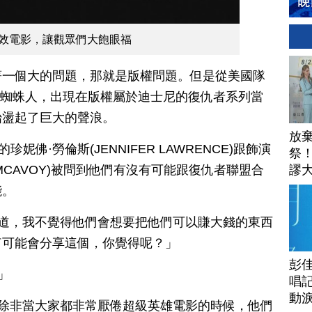
效電影，讓觀眾們大飽眼福
著一個大的問題，那就是版權問題。但是從美國隊
上的蜘蛛人，出現在版權屬於迪士尼的復仇者系列當
始盪起了巨大的聲浪。
放
佛·勞倫斯(JENNIFER LAWRENCE)跟飾演
祭
謬
 MCAVOY)被問到他們有沒有可能跟復仇者聯盟合
安
能。
知道，我不覺得他們會想要把他們可以賺大錢的東西
何可能會分享這個，你覺得呢？」
彭佳
」
唱記
動
，除非當大家都非常厭倦超級英雄電影的時候，他們