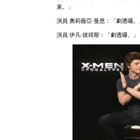
束。」
演員 奧莉薇亞·曼恩：「劇透囉。
演員 伊凡·彼得斯：「劇透囉。」