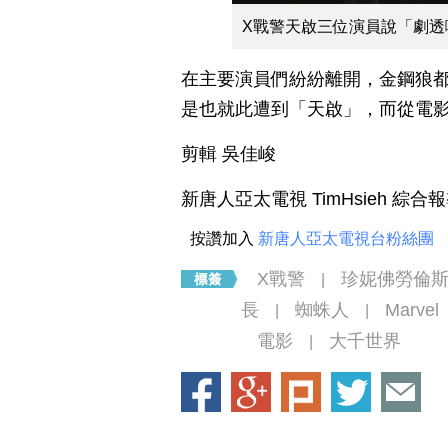
X戰警天啟三位演員說「劇透
在主要演員們紛紛離開，金鋼狼
是也就此遭到「天啟」，而從電
剪輯 吳佳峻
新唐人亞太電視 TimHsieh 綜合
按讚加入
新唐人亞太電視台粉絲團
X戰警
珍妮佛勞倫
|
長
蜘蛛人
Marvel
|
|
電影
大千世界
|