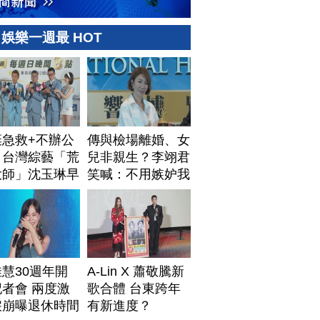
娛樂一週最 HOT
棄急救+不辦公
傳與檢場離婚、女
！台灣綜藝「荒
兒非親生？李翊君
大師」沈玉琳早
笑喊：不用嫉妒我
排身後事
慧30週年開
A-Lin X 蕭敬騰新
者會 兩度激
歌合體 台東跨年
淚崩曝退休時間
有新進度？