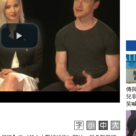
傳
兒
笑