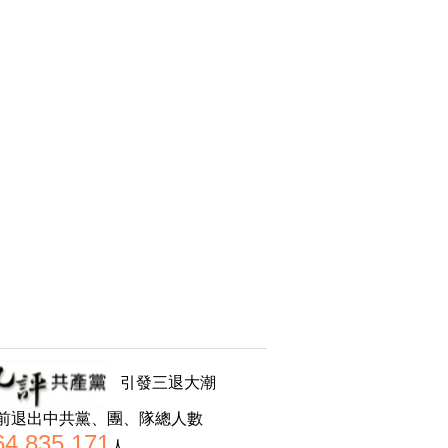
引發三退大潮
前退出中共黨、團、隊總人數
64,835,171
人