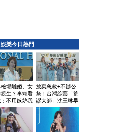
娛樂今日熱門
與檢場離婚、女
放棄急救+不辦公
非親生？李翊君
祭！台灣綜藝「荒
喊：不用嫉妒我
謬大師」沈玉琳早
安排身後事