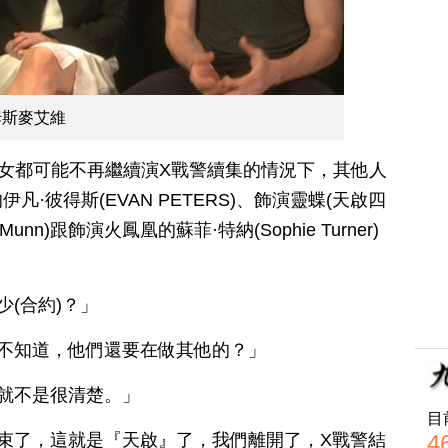
姆斯麥艾維
女都可能不再繼續演X戰警續集的情況下，其他人
·彼得斯(EVAN PETERS)、飾演靈蝶(天啟四
Munn)跟飾演火鳳凰的蘇菲·特納(Sophie Turner)
。
少(合約)？」
我不知道，他們還要在做其他的？」
來就不是很清楚。」
目
結束了，這就是『天啟』了，我們離開了，X戰警結
4