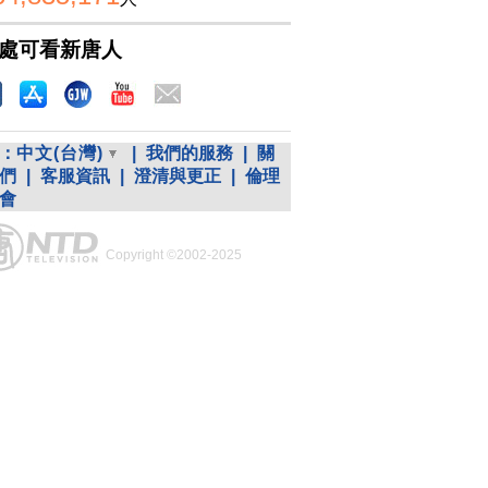
處可看新唐人
：
中文(台灣)
|
我們的服務
|
關
們
|
客服資訊
|
澄清與更正
|
倫理
會
Copyright ©2002-2025