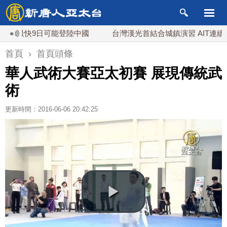
 最快9日可能登陸中國
台灣漢光首結合城鎮演習 AIT連續發
首頁
›
首頁頭條
華人武術大賽亞太初賽 展現傳統武
術
更新時間：2016-06-06 20:42:25