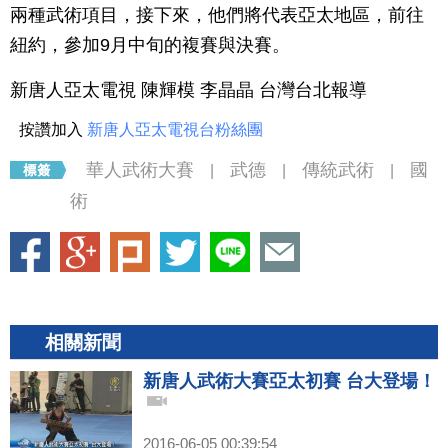
兩種武術項目，接下來，他們將代表亞太地區，前往
紐約，參加9月中旬的複賽與決賽。
新唐人亞太電視 陳輝模 李晶晶 台灣台北報導
按讚加入
新唐人亞太電視台粉絲團
華人武術大賽
武德
傳統武術
國
|
|
|
術
相關新聞
新唐人武術大賽亞太初賽 台大登場！
2016-06-05 00:39:54