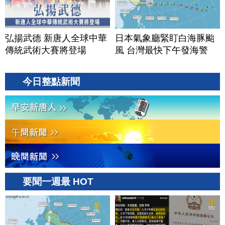
弘揚武德 新唐人全球中華
日本氣象廳緊盯白海豚颱
傳統武術大賽將登場
風 台灣最快下午發海警
今日整點新聞
要聞一週最 HOT