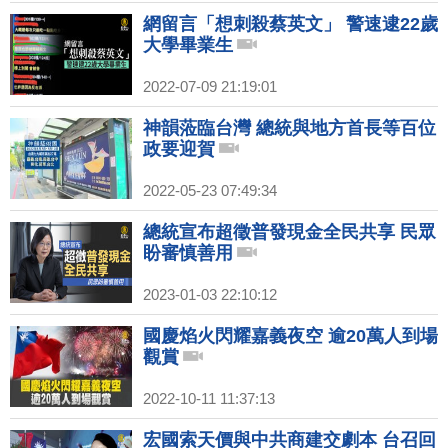
網留言「想刺殺蔡英文」 警速逮22歲
大學畢業生
2022-07-09 21:19:01
神韻蒞臨台灣 總統與地方首長等百位
政要迎賀
2022-05-23 07:49:34
總統宣布超徵普發現金全民共享 民眾
盼審慎善用
2023-01-03 22:10:12
國慶焰火閃耀嘉義夜空 逾20萬人到場
觀賞
2022-10-11 11:37:13
宏國索天價與中共商建交劇本 台召回