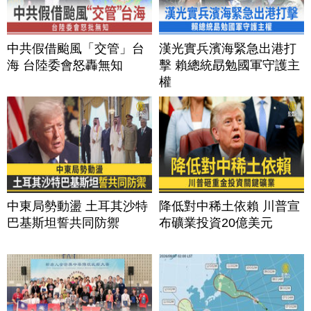
中共假借颱風「交管」台
漢光實兵濱海緊急出港打
海 台陸委會怒轟無知
擊 賴總統勗勉國軍守護主
權
中東局勢動盪 土耳其沙特
降低對中稀土依賴 川普宣
巴基斯坦誓共同防禦
布礦業投資20億美元