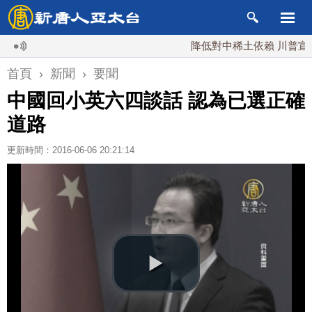
降低對中稀土依賴 川普宣布礦業
首頁
›
新聞
›
要聞
中國回小英六四談話 認為已選正確
道路
更新時間：2016-06-06 20:21:14