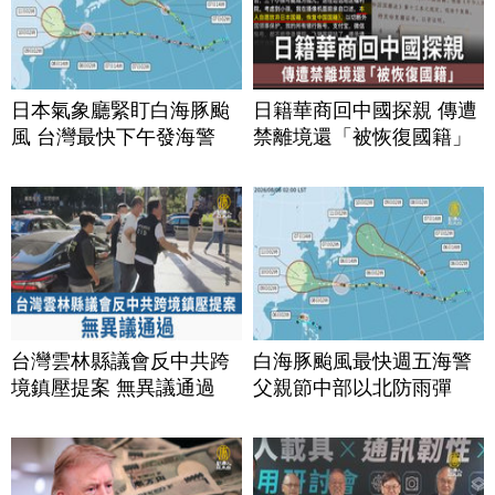
日本氣象廳緊盯白海豚颱
日籍華商回中國探親 傳遭
風 台灣最快下午發海警
禁離境還「被恢復國籍」
台灣雲林縣議會反中共跨
白海豚颱風最快週五海警
境鎮壓提案 無異議通過
父親節中部以北防雨彈