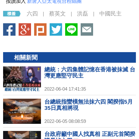
按讚加入
新唐人亞太電視台粉絲團
六四
蔡英文
洪磊
中國民主
|
|
|
相關新聞
總統：六四集體記憶在香港被抹滅 台
灣更應堅守民主
2022-06-04 17:41:35
台總統指蠻橫無法抹六四 閣揆指5月
35日真相將現
2022-06-05 08:08:59
台政府籲中國人找真相 正副元首閣揆