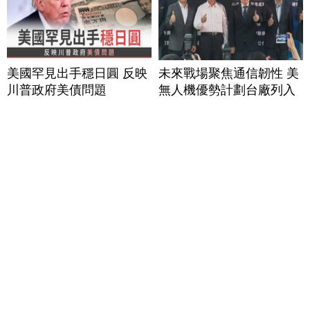
美國罕見出手穩日圓 反映
未來戰場聚焦通信韌性 美
川普政府美債問題
無人機優勢計劃台廠列入