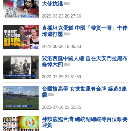
大使抗議
2023-03-23 20:27:36
直播坦克蛋糕 中國「帶貨一哥」李佳
琦遭打壓
2022-06-06 18:06:33
裴洛西挺中國人權 曾在天安門拉黑布
條悼六四
2022-07-29 21:51:59
台國旗高舉 女拔世運奪金牌 締造5連
霸
2022-07-16 21:50:35
神韻蒞臨台灣 總統副總統等百位政要
迎賀