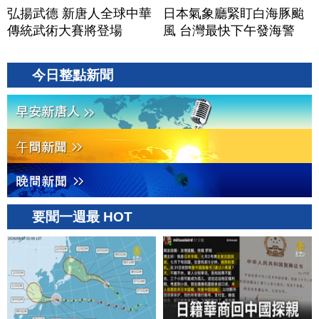
弘揚武德 新唐人全球中華
日本氣象廳緊盯白海豚颱
傳統武術大賽將登場
風 台灣最快下午發海警
今日整點新聞
要聞一週最 HOT