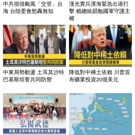
中共假借颱風「交管」台
漢光實兵濱海緊急出港打
海 台陸委會怒轟無知
擊 賴總統勗勉國軍守護主
權
中東局勢動盪 土耳其沙特
降低對中稀土依賴 川普宣
巴基斯坦誓共同防禦
布礦業投資20億美元