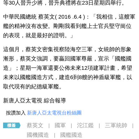
等30人晉升少將，晉升典禮將在23日星期四舉行。
中華民國總統 蔡英文( 2016 .6.4 )：「我相信，這艘軍
艦的精神沒有改變。剛剛我看到艦上士官兵堅守崗位
的表現，就是最好的證明。」
這個月，蔡英文密集視察陸海空三軍，女統帥的形象
漸形，蔡英文強調，要贏回國軍尊嚴，宣示「國艦國
造」；星期一海軍還要公佈未來12項建軍計畫，希望
未來以國艦國造方式，建造6到8艘的神盾級軍艦，以
取代現有的紀德級軍艦。
新唐人亞太電視 綜合報導
按讚加入
新唐人亞太電視台粉絲團
蔡英文
國軍
沱江鑑
三軍統帥
|
|
|
|
國機國造
國艦國造
|