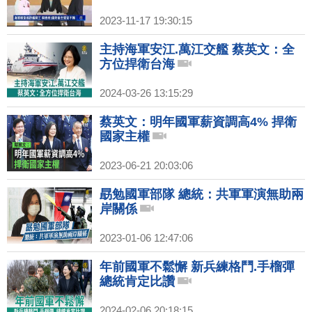
2023-11-17 19:30:15
主持海軍安江.萬江交艦 蔡英文：全
方位捍衛台海
2024-03-26 13:15:29
蔡英文：明年國軍薪資調高4% 捍衛
國家主權
2023-06-21 20:03:06
勗勉國軍部隊 總統：共軍軍演無助兩
岸關係
2023-01-06 12:47:06
年前國軍不鬆懈 新兵練格鬥.手榴彈
總統肯定比讚
2024-02-06 20:18:15