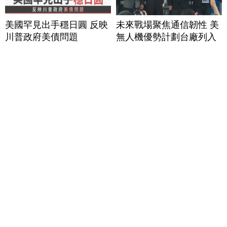
美國罕見出手穩日圓 反映
未來戰場聚焦通信韌性 美
川普政府美債問題
無人機優勢計劃台廠列入