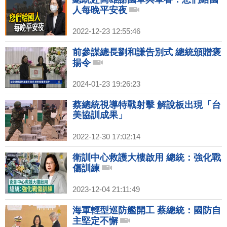
人每晚平安夜
2022-12-23 12:55:46
前參謀總長劉和謙告別式 總統頒贈褒
揚令
2024-01-23 19:26:23
蔡總統視導特戰射擊 解說板出現「台
美協訓成果」
2022-12-30 17:02:14
衛訓中心救護大樓啟用 總統：強化戰
傷訓練
2023-12-04 21:11:49
海軍輕型巡防艦開工 蔡總統：國防自
主堅定不懈