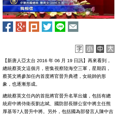
【新唐人亞太台 2016 年 06 月 19 日訊】再來看到，
總統蔡英文這個月，密集視察陸海空三軍，星期四，
蔡英文將參加任內首度將官晉升典禮，女統帥的形
象，也逐漸形成。
總統蔡英文任內的首批將官晉升名單出爐，包括有總
統府中將侍衛長劉志斌、國防部長辦公室中將主任熊
厚基等7人晉升中將。另外，包括國為部發言人陳中吉