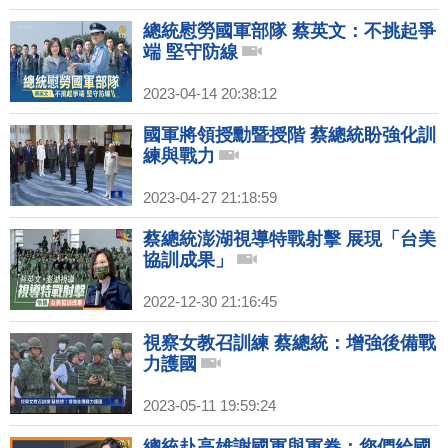
總統慰勞國軍部隊 蔡英文：不挑起爭
端 堅守防線
2023-04-14 20:38:12
國軍將領授勳暨授階 蔡總統盼強化訓
練與戰力
2023-04-27 21:18:59
蔡總統澎湖視導特戰射擊 展現「台美
協訓成果」
2022-12-30 21:16:45
視察女教召訓練 蔡總統：增強後備戰
力護國
2023-05-11 19:59:24
總統赴高雄謝國軍與軍眷：您們給國