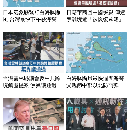
日本氣象廳緊盯白海豚颱
日籍華商回中國探親 傳遭
風 台灣最快下午發海警
禁離境還「被恢復國籍」
台灣雲林縣議會反中共跨
白海豚颱風最快週五海警
境鎮壓提案 無異議通過
父親節中部以北防雨彈