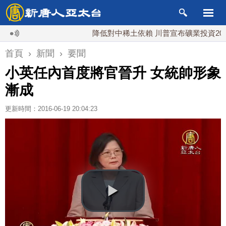
降低對中稀土依賴 川普宣布礦業投資20億美
首頁
›
新聞
›
要聞
小英任內首度將官晉升 女統帥形象
漸成
更新時間：2016-06-19 20:04:23