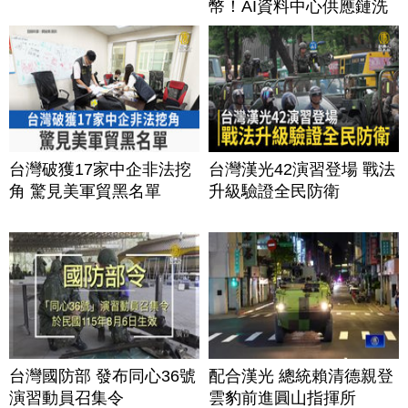
幣！AI資料中心供應鏈洗
牌？台灣喜迎轉單！成關
鍵樞紐？｜#財經新聞
│20260805 (三)
台灣破獲17家中企非法挖
台灣漢光42演習登場 戰法
角 驚見美軍貿黑名單
升級驗證全民防衛
台灣國防部 發布同心36號
配合漢光 總統賴清德親登
演習動員召集令
雲豹前進圓山指揮所