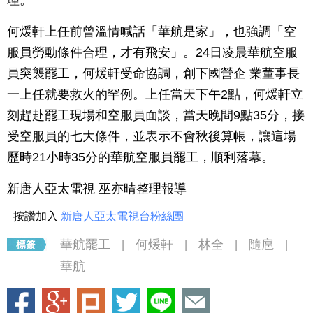
理。
何煖軒上任前曾溫情喊話「華航是家」，也強調「空
服員勞動條件合理，才有飛安」。24日凌晨華航空服
員突襲罷工，何煖軒受命協調，創下國營企 業董事長
一上任就要救火的罕例。上任當天下午2點，何煖軒立
刻趕赴罷工現場和空服員面談，當天晚間9點35分，接
受空服員的七大條件，並表示不會秋後算帳，讓這場
歷時21小時35分的華航空服員罷工，順利落幕。
新唐人亞太電視 巫亦晴整理報導
按讚加入
新唐人亞太電視台粉絲團
華航罷工
何煖軒
林全
隨扈
|
|
|
|
華航