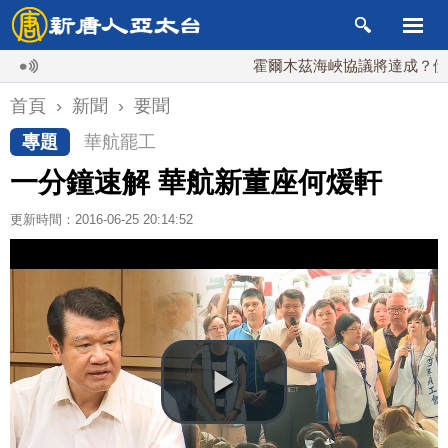
霍爾木茲海峽協議將達成？伊朗傳不
首頁
›
新聞
›
要聞
專題
華航罷工
一分鐘速解 華航新董座何煖軒
更新時間：2016-06-25 20:14:52