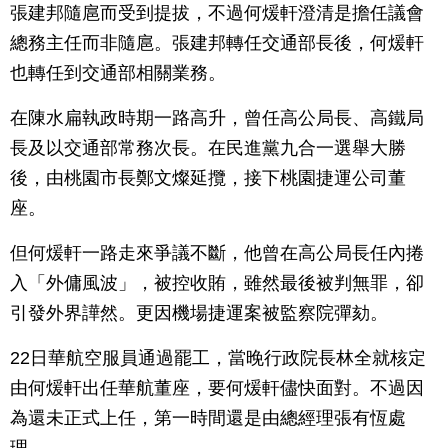
張建邦隨扈而受到提拔，不過何煖軒澄清是擔任議會
總務主任而非隨扈。張建邦轉任交通部長後，何煖軒
也轉任到交通部相關業務。
在陳水扁執政時期一路高升，曾任高公局長、高鐵局
長及以交通部常務次長。在民進黨九合一選舉大勝
後，由桃園市長鄭文燦延攬，接下桃園捷運公司董
座。
但何煖軒一路走來爭議不斷，他曾在高公局長任內捲
入「外傭風波」，被控收賄，雖然最後被判無罪，卻
引發外界譁然。更因機場捷運案被監察院彈劾。
22日華航空服員通過罷工，當晚行政院長林全就核定
由何煖軒出任華航董座，要何煖軒儘快面對。不過因
為還未正式上任，第一時間還是由總經理張有恆處