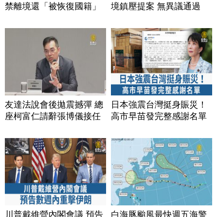
禁離境還「被恢復國籍」
境鎮壓提案 無異議通過
友達法說會後拋震撼彈 總
日本強震台灣挺身賑災！
座柯富仁請辭張博儀接任
高市早苗發完整感謝名單
川普戴維營內閣會議 預告
白海豚颱風最快週五海警