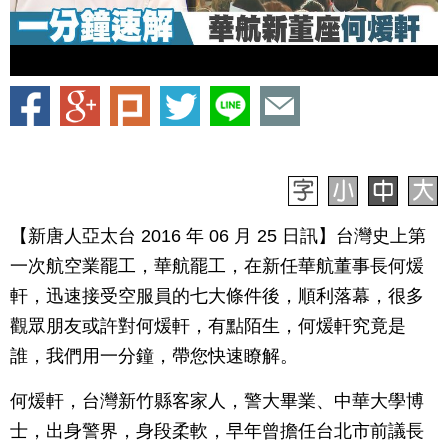
【新唐人亞太台 2016 年 06 月 25 日訊】台灣史上第
一次航空業罷工，華航罷工，在新任華航董事長何煖
軒，迅速接受空服員的七大條件後，順利落幕，很多
觀眾朋友或許對何煖軒，有點陌生，何煖軒究竟是
誰，我們用一分鐘，帶您快速瞭解。
何煖軒，台灣新竹縣客家人，警大畢業、中華大學博
士，出身警界，身段柔軟，早年曾擔任台北市前議長