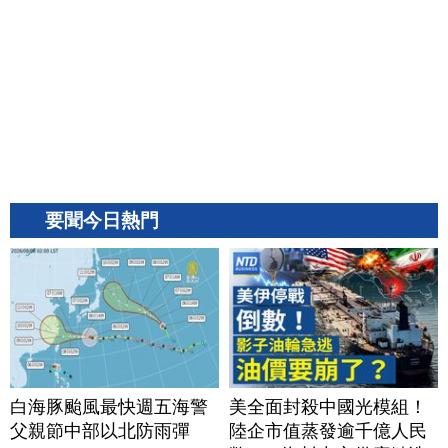
要聞今日熱門
白海豚颱風最快週五海警
美全面封殺中國光模組！
父親節中部以北防雨彈
陸企市值蒸發逾千億人民